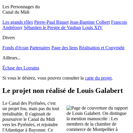
Les Personnages du
Canal du Midi
Les grands rôles
Pierre-Paul Riquet
Jean-Baptiste Colbert
François
Andréossy
Sébastien le Prestre de Vauban
Louis XIV
Divers
Fonds d'écran
Partenaires
Page des liens
Réalisation et Copyright
Ailleurs...
Écluse des Lorrains
Si vous le désirez, vous pouvez consulter la
carte du projet
.
Le projet non réalisé de Louis Galabert
Le Canal des Pyrénées, c'est
un projet fou, mais pas du tout
irréalisable. Il s'agissait de
poursuivre le Canal du Midi
vers les Pyrénées, et rejoindre
l'Atlantique à Bayonne. Ce