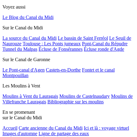
Voyez aussi
Le Blog du Canal du Midi
Sur le Canal du Midi
La source du Canal du Midi
Le bassin de Saint Ferréol
Le Seuil de
Naurouze
Toulouse : Les Ponts jumeaux
Pont-Canal du Répudre
Tunnel du Malpas
Écluse de Fonsérannes
Écluse ronde d'Agde
Sur le Canal de Garonne
Le Pont-canal d'Agen
Castets-en-Dorthe
Fontet et le canal
Montpouillan
Les Moulins à Vent
Moulins à Vent du Lauragais
Moulins de Castelnaudary
Moulins de
Villefranche Lauragais
Bibliographie sur les moulins
En se promenant
sur le Canal du Midi
Accueil
Carte ancienne du Canal du Midi
Ici et là : voyage virtuel
Images d'automne
Ligne de partage des eaux