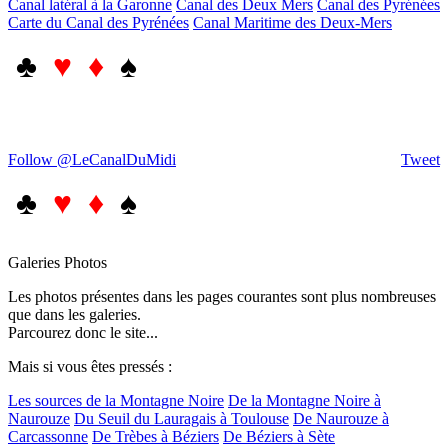
Canal latéral à la Garonne
Canal des Deux Mers
Canal des Pyrénées
Carte du Canal des Pyrénées
Canal Maritime des Deux-Mers
♣
♥ ♦
♠
Follow @LeCanalDuMidi
Tweet
♣
♥ ♦
♠
Galeries Photos
Les photos présentes dans les pages courantes sont plus nombreuses
que dans les galeries.
Parcourez donc le site...
Mais si vous êtes pressés :
Les sources de la Montagne Noire
De la Montagne Noire à
Naurouze
Du Seuil du Lauragais à Toulouse
De Naurouze à
Carcassonne
De Trèbes à Béziers
De Béziers à Sète