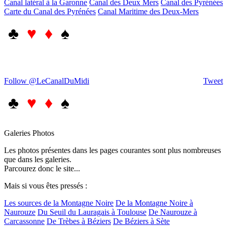
Canal latéral à la Garonne
Canal des Deux Mers
Canal des Pyrénées
Carte du Canal des Pyrénées
Canal Maritime des Deux-Mers
♣
♥ ♦
♠
Follow @LeCanalDuMidi
Tweet
♣
♥ ♦
♠
Galeries Photos
Les photos présentes dans les pages courantes sont plus nombreuses
que dans les galeries.
Parcourez donc le site...
Mais si vous êtes pressés :
Les sources de la Montagne Noire
De la Montagne Noire à
Naurouze
Du Seuil du Lauragais à Toulouse
De Naurouze à
Carcassonne
De Trèbes à Béziers
De Béziers à Sète