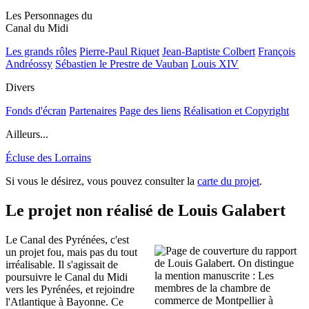
Les Personnages du
Canal du Midi
Les grands rôles
Pierre-Paul Riquet
Jean-Baptiste Colbert
François
Andréossy
Sébastien le Prestre de Vauban
Louis XIV
Divers
Fonds d'écran
Partenaires
Page des liens
Réalisation et Copyright
Ailleurs...
Écluse des Lorrains
Si vous le désirez, vous pouvez consulter la
carte du projet
.
Le projet non réalisé de Louis Galabert
Le Canal des Pyrénées, c'est
un projet fou, mais pas du tout
irréalisable. Il s'agissait de
poursuivre le Canal du Midi
vers les Pyrénées, et rejoindre
l'Atlantique à Bayonne. Ce