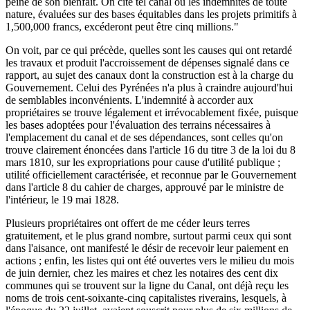
peine de son bienfait. On cite tel canal où les indemnités de toute
nature, évaluées sur des bases équitables dans les projets primitifs à
1,500,000 francs, excéderont peut être cinq millions."
On voit, par ce qui précède, quelles sont les causes qui ont retardé
les travaux et produit l'accroissement de dépenses signalé dans ce
rapport, au sujet des canaux dont la construction est à la charge du
Gouvernement. Celui des Pyrénées n'a plus à craindre aujourd'hui
de semblables inconvénients. L'indemnité à accorder aux
propriétaires se trouve légalement et irrévocablement fixée, puisque
les bases adoptées pour l'évaluation des terrains nécessaires à
l'emplacement du canal et de ses dépendances, sont celles qu'on
trouve clairement énoncées dans l'article 16 du titre 3 de la loi du 8
mars 1810, sur les expropriations pour cause d'utilité publique ;
utilité officiellement caractérisée, et reconnue par le Gouvernement
dans l'article 8 du cahier de charges, approuvé par le ministre de
l'intérieur, le 19 mai 1828.
Plusieurs propriétaires ont offert de me céder leurs terres
gratuitement, et le plus grand nombre, surtout parmi ceux qui sont
dans l'aisance, ont manifesté le désir de recevoir leur paiement en
actions ; enfin, les listes qui ont été ouvertes vers le milieu du mois
de juin dernier, chez les maires et chez les notaires des cent dix
communes qui se trouvent sur la ligne du Canal, ont déjà reçu les
noms de trois cent-soixante-cinq capitalistes riverains, lesquels, à