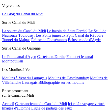
Voyez aussi
Le Blog du Canal du Midi
Sur le Canal du Midi
La source du Canal du Midi
Le bassin de Saint Ferréol
Le Seuil de
Naurouze
Toulouse : Les Ponts jumeaux
Pont-Canal du Répudre
Tunnel du Malpas
Écluse de Fonsérannes
Écluse ronde d'Agde
Sur le Canal de Garonne
Le Pont-canal d'Agen
Castets-en-Dorthe
Fontet et le canal
Montpouillan
Les Moulins à Vent
Moulins à Vent du Lauragais
Moulins de Castelnaudary
Moulins de
Villefranche Lauragais
Bibliographie sur les moulins
En se promenant
sur le Canal du Midi
Accueil
Carte ancienne du Canal du Midi
Ici et là : voyage virtuel
Images d'automne
Ligne de partage des eaux