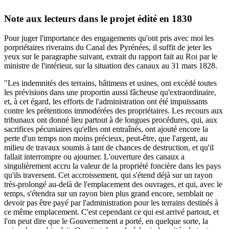
Note aux lecteurs dans le projet édité en 1830
Pour juger l'importance des engagements qu'ont pris avec moi les
porpriétaires riverains du Canal des Pyrénées, il suffit de jeter les
yeux sur le paragraphe suivant, extrait du rapport fait au Roi par le
ministre de l'intérieur, sur la situation des canaux au 31 mars 1828.
"Les indemnités des terrains, bâtimens et usines, ont excédé toutes
les prévisions dans une proportin aussi fâcheuse qu'extraordinaire,
et, à cet égard, les efforts de l'administration ont été impuissants
contre les prétentions immodérées des propriétaires. Les recours aux
tribunaux ont donné lieu partout à de longues procédures, qui, aux
sacrifices pécuniaires qu'elles ont entraînés, ont ajouté encore la
perte d'un temps non moins précieux, peut-être, que l'argent, au
milieu de travaux soumis à tant de chances de destruction, et qu'il
fallait interrompre ou ajourner. L'ouverture des canaux a
singulièrement accru la valeur de la propriété foncière dans les pays
qu'ils traversent. Cet accroissement, qui s'étend déjà sur un rayon
très-prolongé au-delà de l'emplacement des ouvrages, et qui, avec le
temps, s'étendra sur un rayon bien plus grand encore, semblait ne
devoir pas être payé par l'administration pour les terrains destinés à
ce même emplacement. C'est cependant ce qui est arrivé partout, et
l'on peut dire que le Gouvernement a porté, en quelque sorte, la