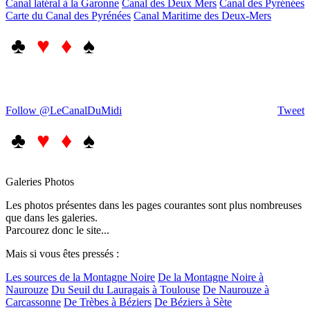
Canal latéral à la Garonne
Canal des Deux Mers
Canal des Pyrénées
Carte du Canal des Pyrénées
Canal Maritime des Deux-Mers
♣
♥ ♦
♠
Follow @LeCanalDuMidi
Tweet
♣
♥ ♦
♠
Galeries Photos
Les photos présentes dans les pages courantes sont plus nombreuses
que dans les galeries.
Parcourez donc le site...
Mais si vous êtes pressés :
Les sources de la Montagne Noire
De la Montagne Noire à
Naurouze
Du Seuil du Lauragais à Toulouse
De Naurouze à
Carcassonne
De Trèbes à Béziers
De Béziers à Sète