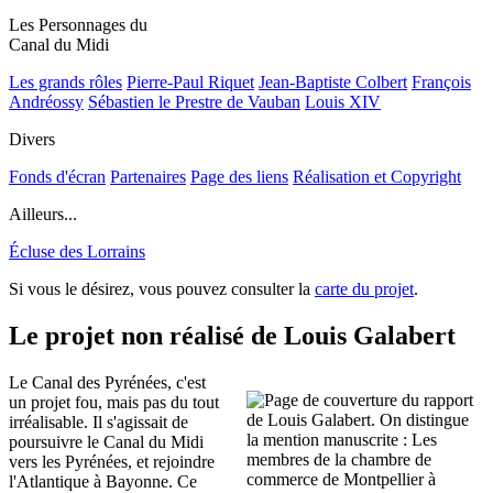
Les Personnages du
Canal du Midi
Les grands rôles
Pierre-Paul Riquet
Jean-Baptiste Colbert
François
Andréossy
Sébastien le Prestre de Vauban
Louis XIV
Divers
Fonds d'écran
Partenaires
Page des liens
Réalisation et Copyright
Ailleurs...
Écluse des Lorrains
Si vous le désirez, vous pouvez consulter la
carte du projet
.
Le projet non réalisé de Louis Galabert
Le Canal des Pyrénées, c'est
un projet fou, mais pas du tout
irréalisable. Il s'agissait de
poursuivre le Canal du Midi
vers les Pyrénées, et rejoindre
l'Atlantique à Bayonne. Ce