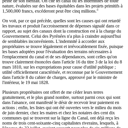
peine de son bienfait. On cite tel canal où les indemnités de toute
nature, évaluées sur des bases équitables dans les projets primitifs à
1,500,000 francs, excéderont peut être cinq millions."
On voit, par ce qui précède, quelles sont les causes qui ont retardé
les travaux et produit l'accroissement de dépenses signalé dans ce
rapport, au sujet des canaux dont la construction est à la charge du
Gouvernement. Celui des Pyrénées n'a plus à craindre aujourd'hui
de semblables inconvénients. L'indemnité à accorder aux
propriétaires se trouve légalement et irrévocablement fixée, puisque
les bases adoptées pour l'évaluation des terrains nécessaires à
l'emplacement du canal et de ses dépendances, sont celles qu'on
trouve clairement énoncées dans l'article 16 du titre 3 de la loi du 8
mars 1810, sur les expropriations pour cause d'utilité publique ;
utilité officiellement caractérisée, et reconnue par le Gouvernement
dans l'article 8 du cahier de charges, approuvé par le ministre de
l'intérieur, le 19 mai 1828.
Plusieurs propriétaires ont offert de me céder leurs terres
gratuitement, et le plus grand nombre, surtout parmi ceux qui sont
dans l'aisance, ont manifesté le désir de recevoir leur paiement en
actions ; enfin, les listes qui ont été ouvertes vers le milieu du mois
de juin dernier, chez les maires et chez les notaires des cent dix
communes qui se trouvent sur la ligne du Canal, ont déjà reçu les
noms de trois cent-soixante-cinq capitalistes riverains, lesquels, à