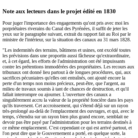
Note aux lecteurs dans le projet édité en 1830
Pour juger l'importance des engagements qu'ont pris avec moi les
porpriétaires riverains du Canal des Pyrénées, il suffit de jeter les
yeux sur le paragraphe suivant, extrait du rapport fait au Roi par le
ministre de l'intérieur, sur la situation des canaux au 31 mars 1828.
"Les indemnités des terrains, bâtimens et usines, ont excédé toutes
les prévisions dans une proportin aussi fâcheuse qu'extraordinaire,
et, à cet égard, les efforts de l'administration ont été impuissants
contre les prétentions immodérées des propriétaires. Les recours aux
tribunaux ont donné lieu partout à de longues procédures, qui, aux
sacrifices pécuniaires qu'elles ont entraînés, ont ajouté encore la
perte d'un temps non moins précieux, peut-être, que l'argent, au
milieu de travaux soumis à tant de chances de destruction, et qu'il
fallait interrompre ou ajourner. L'ouverture des canaux a
singulièrement accru la valeur de la propriété foncière dans les pays
qu'ils traversent. Cet accroissement, qui s'étend déjà sur un rayon
très-prolongé au-delà de l'emplacement des ouvrages, et qui, avec le
temps, s'étendra sur un rayon bien plus grand encore, semblait ne
devoir pas être payé par l'administration pour les terrains destinés à
ce même emplacement. C'est cependant ce qui est arrivé partout, et
l'on peut dire que le Gouvernement a porté, en quelque sorte, la