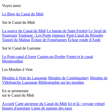
Voyez aussi
Le Blog du Canal du Midi
Sur le Canal du Midi
La source du Canal du Midi
Le bassin de Saint Ferréol
Le Seuil de
Naurouze
Toulouse : Les Ponts jumeaux
Pont-Canal du Répudre
Tunnel du Malpas
Écluse de Fonsérannes
Écluse ronde d'Agde
Sur le Canal de Garonne
Le Pont-canal d'Agen
Castets-en-Dorthe
Fontet et le canal
Montpouillan
Les Moulins à Vent
Moulins à Vent du Lauragais
Moulins de Castelnaudary
Moulins de
Villefranche Lauragais
Bibliographie sur les moulins
En se promenant
sur le Canal du Midi
Accueil
Carte ancienne du Canal du Midi
Ici et là : voyage virtuel
Images d'automne
Ligne de partage des eaux