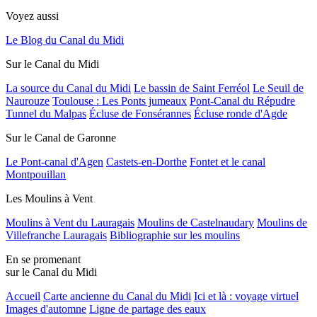
Voyez aussi
Le Blog du Canal du Midi
Sur le Canal du Midi
La source du Canal du Midi
Le bassin de Saint Ferréol
Le Seuil de
Naurouze
Toulouse : Les Ponts jumeaux
Pont-Canal du Répudre
Tunnel du Malpas
Écluse de Fonsérannes
Écluse ronde d'Agde
Sur le Canal de Garonne
Le Pont-canal d'Agen
Castets-en-Dorthe
Fontet et le canal
Montpouillan
Les Moulins à Vent
Moulins à Vent du Lauragais
Moulins de Castelnaudary
Moulins de
Villefranche Lauragais
Bibliographie sur les moulins
En se promenant
sur le Canal du Midi
Accueil
Carte ancienne du Canal du Midi
Ici et là : voyage virtuel
Images d'automne
Ligne de partage des eaux