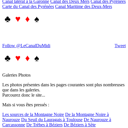
Canal latéral à la Garonne
Canal des Deux Mers
Canal des Pyrénées
Carte du Canal des Pyrénées
Canal Maritime des Deux-Mers
♣
♥ ♦
♠
Follow @LeCanalDuMidi
Tweet
♣
♥ ♦
♠
Galeries Photos
Les photos présentes dans les pages courantes sont plus nombreuses
que dans les galeries.
Parcourez donc le site...
Mais si vous êtes pressés :
Les sources de la Montagne Noire
De la Montagne Noire à
Naurouze
Du Seuil du Lauragais à Toulouse
De Naurouze à
Carcassonne
De Trèbes à Béziers
De Béziers à Sète