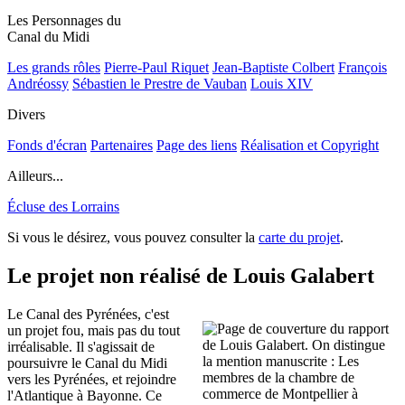
Les Personnages du
Canal du Midi
Les grands rôles
Pierre-Paul Riquet
Jean-Baptiste Colbert
François
Andréossy
Sébastien le Prestre de Vauban
Louis XIV
Divers
Fonds d'écran
Partenaires
Page des liens
Réalisation et Copyright
Ailleurs...
Écluse des Lorrains
Si vous le désirez, vous pouvez consulter la
carte du projet
.
Le projet non réalisé de Louis Galabert
Le Canal des Pyrénées, c'est
un projet fou, mais pas du tout
irréalisable. Il s'agissait de
poursuivre le Canal du Midi
vers les Pyrénées, et rejoindre
l'Atlantique à Bayonne. Ce