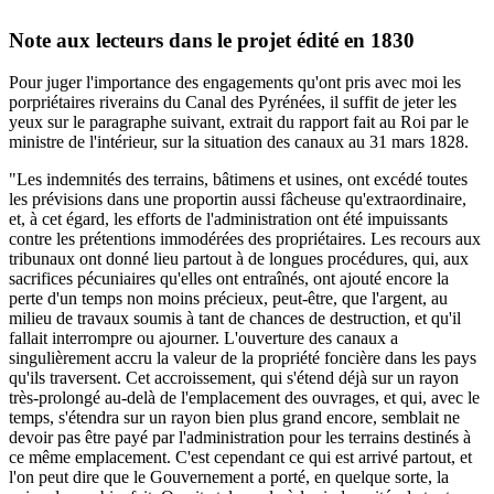
Note aux lecteurs dans le projet édité en 1830
Pour juger l'importance des engagements qu'ont pris avec moi les
porpriétaires riverains du Canal des Pyrénées, il suffit de jeter les
yeux sur le paragraphe suivant, extrait du rapport fait au Roi par le
ministre de l'intérieur, sur la situation des canaux au 31 mars 1828.
"Les indemnités des terrains, bâtimens et usines, ont excédé toutes
les prévisions dans une proportin aussi fâcheuse qu'extraordinaire,
et, à cet égard, les efforts de l'administration ont été impuissants
contre les prétentions immodérées des propriétaires. Les recours aux
tribunaux ont donné lieu partout à de longues procédures, qui, aux
sacrifices pécuniaires qu'elles ont entraînés, ont ajouté encore la
perte d'un temps non moins précieux, peut-être, que l'argent, au
milieu de travaux soumis à tant de chances de destruction, et qu'il
fallait interrompre ou ajourner. L'ouverture des canaux a
singulièrement accru la valeur de la propriété foncière dans les pays
qu'ils traversent. Cet accroissement, qui s'étend déjà sur un rayon
très-prolongé au-delà de l'emplacement des ouvrages, et qui, avec le
temps, s'étendra sur un rayon bien plus grand encore, semblait ne
devoir pas être payé par l'administration pour les terrains destinés à
ce même emplacement. C'est cependant ce qui est arrivé partout, et
l'on peut dire que le Gouvernement a porté, en quelque sorte, la