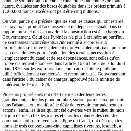
peine de son bienfait. On cite tel canal où les indemnités de toute
nature, évaluées sur des bases équitables dans les projets primitifs à
1,500,000 francs, excéderont peut être cinq millions."
On voit, par ce qui précède, quelles sont les causes qui ont retardé
les travaux et produit l'accroissement de dépenses signalé dans ce
rapport, au sujet des canaux dont la construction est à la charge du
Gouvernement. Celui des Pyrénées n'a plus à craindre aujourd'hui
de semblables inconvénients. L'indemnité à accorder aux
propriétaires se trouve légalement et irrévocablement fixée, puisque
les bases adoptées pour l'évaluation des terrains nécessaires à
l'emplacement du canal et de ses dépendances, sont celles qu'on
trouve clairement énoncées dans l'article 16 du titre 3 de la loi du 8
mars 1810, sur les expropriations pour cause d'utilité publique ;
utilité officiellement caractérisée, et reconnue par le Gouvernement
dans l'article 8 du cahier de charges, approuvé par le ministre de
l'intérieur, le 19 mai 1828.
Plusieurs propriétaires ont offert de me céder leurs terres
gratuitement, et le plus grand nombre, surtout parmi ceux qui sont
dans l'aisance, ont manifesté le désir de recevoir leur paiement en
actions ; enfin, les listes qui ont été ouvertes vers le milieu du mois
de juin dernier, chez les maires et chez les notaires des cent dix
communes qui se trouvent sur la ligne du Canal, ont déjà reçu les
noms de trois cent-soixante-cinq capitalistes riverains, lesquels, à