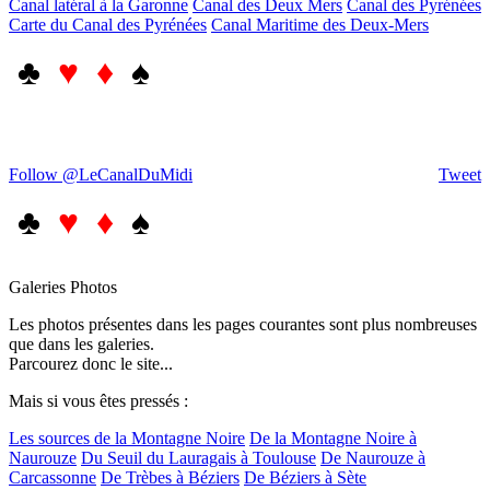
Canal latéral à la Garonne
Canal des Deux Mers
Canal des Pyrénées
Carte du Canal des Pyrénées
Canal Maritime des Deux-Mers
♣
♥ ♦
♠
Follow @LeCanalDuMidi
Tweet
♣
♥ ♦
♠
Galeries Photos
Les photos présentes dans les pages courantes sont plus nombreuses
que dans les galeries.
Parcourez donc le site...
Mais si vous êtes pressés :
Les sources de la Montagne Noire
De la Montagne Noire à
Naurouze
Du Seuil du Lauragais à Toulouse
De Naurouze à
Carcassonne
De Trèbes à Béziers
De Béziers à Sète