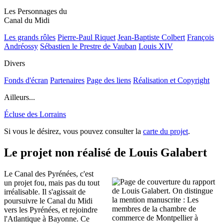
Les Personnages du
Canal du Midi
Les grands rôles
Pierre-Paul Riquet
Jean-Baptiste Colbert
François
Andréossy
Sébastien le Prestre de Vauban
Louis XIV
Divers
Fonds d'écran
Partenaires
Page des liens
Réalisation et Copyright
Ailleurs...
Écluse des Lorrains
Si vous le désirez, vous pouvez consulter la
carte du projet
.
Le projet non réalisé de Louis Galabert
Le Canal des Pyrénées, c'est
un projet fou, mais pas du tout
irréalisable. Il s'agissait de
poursuivre le Canal du Midi
vers les Pyrénées, et rejoindre
l'Atlantique à Bayonne. Ce