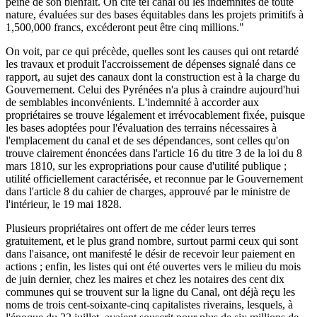
peine de son bienfait. On cite tel canal où les indemnités de toute
nature, évaluées sur des bases équitables dans les projets primitifs à
1,500,000 francs, excéderont peut être cinq millions."
On voit, par ce qui précède, quelles sont les causes qui ont retardé
les travaux et produit l'accroissement de dépenses signalé dans ce
rapport, au sujet des canaux dont la construction est à la charge du
Gouvernement. Celui des Pyrénées n'a plus à craindre aujourd'hui
de semblables inconvénients. L'indemnité à accorder aux
propriétaires se trouve légalement et irrévocablement fixée, puisque
les bases adoptées pour l'évaluation des terrains nécessaires à
l'emplacement du canal et de ses dépendances, sont celles qu'on
trouve clairement énoncées dans l'article 16 du titre 3 de la loi du 8
mars 1810, sur les expropriations pour cause d'utilité publique ;
utilité officiellement caractérisée, et reconnue par le Gouvernement
dans l'article 8 du cahier de charges, approuvé par le ministre de
l'intérieur, le 19 mai 1828.
Plusieurs propriétaires ont offert de me céder leurs terres
gratuitement, et le plus grand nombre, surtout parmi ceux qui sont
dans l'aisance, ont manifesté le désir de recevoir leur paiement en
actions ; enfin, les listes qui ont été ouvertes vers le milieu du mois
de juin dernier, chez les maires et chez les notaires des cent dix
communes qui se trouvent sur la ligne du Canal, ont déjà reçu les
noms de trois cent-soixante-cinq capitalistes riverains, lesquels, à