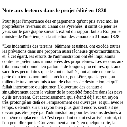
Note aux lecteurs dans le projet édité en 1830
Pour juger l'importance des engagements qu'ont pris avec moi les
porpriétaires riverains du Canal des Pyrénées, il suffit de jeter les
yeux sur le paragraphe suivant, extrait du rapport fait au Roi par le
ministre de l'intérieur, sur la situation des canaux au 31 mars 1828.
"Les indemnités des terrains, bâtimens et usines, ont excédé toutes
les prévisions dans une proportin aussi fâcheuse qu'extraordinaire,
et, à cet égard, les efforts de l'administration ont été impuissants
contre les prétentions immodérées des propriétaires. Les recours aux
tribunaux ont donné lieu partout à de longues procédures, qui, aux
sacrifices pécuniaires qu'elles ont entraînés, ont ajouté encore la
perte d'un temps non moins précieux, peut-être, que l'argent, au
milieu de travaux soumis à tant de chances de destruction, et qu'il
fallait interrompre ou ajourner. L'ouverture des canaux a
singulièrement accru la valeur de la propriété foncière dans les pays
qu'ils traversent. Cet accroissement, qui s'étend déjà sur un rayon
très-prolongé au-delà de l'emplacement des ouvrages, et qui, avec le
temps, s'étendra sur un rayon bien plus grand encore, semblait ne
devoir pas être payé par l'administration pour les terrains destinés à
ce même emplacement. C'est cependant ce qui est arrivé partout, et
l'on peut dire que le Gouvernement a porté, en quelque sorte, la