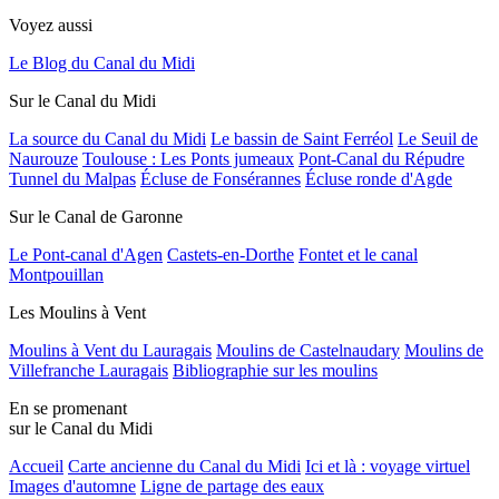
Voyez aussi
Le Blog du Canal du Midi
Sur le Canal du Midi
La source du Canal du Midi
Le bassin de Saint Ferréol
Le Seuil de
Naurouze
Toulouse : Les Ponts jumeaux
Pont-Canal du Répudre
Tunnel du Malpas
Écluse de Fonsérannes
Écluse ronde d'Agde
Sur le Canal de Garonne
Le Pont-canal d'Agen
Castets-en-Dorthe
Fontet et le canal
Montpouillan
Les Moulins à Vent
Moulins à Vent du Lauragais
Moulins de Castelnaudary
Moulins de
Villefranche Lauragais
Bibliographie sur les moulins
En se promenant
sur le Canal du Midi
Accueil
Carte ancienne du Canal du Midi
Ici et là : voyage virtuel
Images d'automne
Ligne de partage des eaux