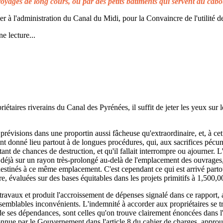
voyages de long cours, ou par des petits bâtiments qui servent au cabo
à l'administration du Canal du Midi, pour la Convaincre de l'utilité de
e lecture...
taires riverains du Canal des Pyrénées, il suffit de jeter les yeux sur l
prévisions dans une proportin aussi fâcheuse qu'extraordinaire, et, à cet 
t donné lieu partout à de longues procédures, qui, aux sacrifices pécuni
ant de chances de destruction, et qu'il fallait interrompre ou ajourner. 
d déjà sur un rayon très-prolongé au-delà de l'emplacement des ouvrages,
 destinés à ce même emplacement. C'est cependant ce qui est arrivé parto
re, évaluées sur des bases équitables dans les projets primitifs à 1,500,0
s travaux et produit l'accroissement de dépenses signalé dans ce rapport, 
emblables inconvénients. L'indemnité à accorder aux propriétaires se t
de ses dépendances, sont celles qu'on trouve clairement énoncées dans l'a
reconnue par le Gouvernement dans l'article 8 du cahier de charges, approuv