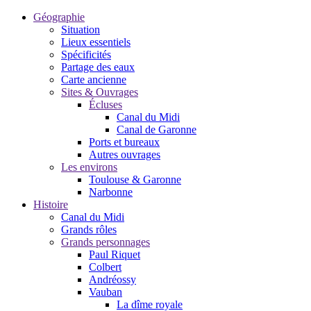
Géographie
Situation
Lieux essentiels
Spécificités
Partage des eaux
Carte ancienne
Sites & Ouvrages
Écluses
Canal du Midi
Canal de Garonne
Ports et bureaux
Autres ouvrages
Les environs
Toulouse & Garonne
Narbonne
Histoire
Canal du Midi
Grands rôles
Grands personnages
Paul Riquet
Colbert
Andréossy
Vauban
La dîme royale