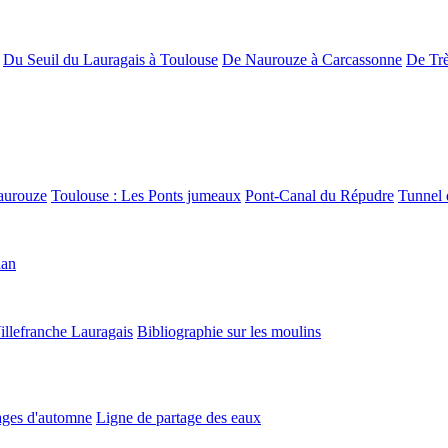
Du Seuil du Lauragais à Toulouse
De Naurouze à Carcassonne
De Trè
aurouze
Toulouse : Les Ponts jumeaux
Pont-Canal du Répudre
Tunnel 
lan
illefranche Lauragais
Bibliographie sur les moulins
ges d'automne
Ligne de partage des eaux