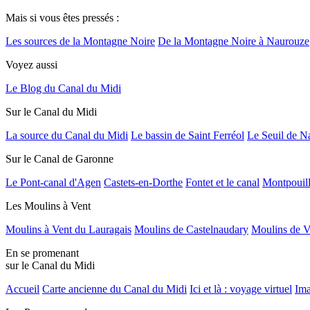
Mais si vous êtes pressés :
Les sources de la Montagne Noire
De la Montagne Noire à Naurouze
Voyez aussi
Le Blog du Canal du Midi
Sur le Canal du Midi
La source du Canal du Midi
Le bassin de Saint Ferréol
Le Seuil de N
Sur le Canal de Garonne
Le Pont-canal d'Agen
Castets-en-Dorthe
Fontet et le canal
Montpouil
Les Moulins à Vent
Moulins à Vent du Lauragais
Moulins de Castelnaudary
Moulins de V
En se promenant
sur le Canal du Midi
Accueil
Carte ancienne du Canal du Midi
Ici et là : voyage virtuel
Ima