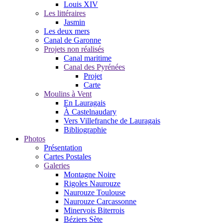
Louis XIV
Les littéraires
Jasmin
Les deux mers
Canal de Garonne
Projets non réalisés
Canal maritime
Canal des Pyrénées
Projet
Carte
Moulins à Vent
En Lauragais
À Castelnaudary
Vers Villefranche de Lauragais
Bibliographie
Photos
Présentation
Cartes Postales
Galeries
Montagne Noire
Rigoles Naurouze
Naurouze Toulouse
Naurouze Carcassonne
Minervois Biterrois
Béziers Sète