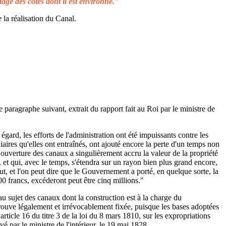
tage des côtes dont il est environné."
 la réalisation du Canal.
e paragraphe suivant, extrait du rapport fait au Roi par le ministre de
égard, les efforts de l'administration ont été impuissants contre les
aires qu'elles ont entraînés, ont ajouté encore la perte d'un temps non
L'ouverture des canaux a singulièrement accru la valeur de la propriété
 et qui, avec le temps, s'étendra sur un rayon bien plus grand encore,
ut, et l'on peut dire que le Gouvernement a porté, en quelque sorte, la
00 francs, excéderont peut être cinq millions."
au sujet des canaux dont la construction est à la charge du
rouve légalement et irrévocablement fixée, puisque les bases adoptées
rticle 16 du titre 3 de la loi du 8 mars 1810, sur les expropriations
é par le ministre de l'intérieur, le 19 mai 1828.