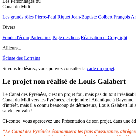
Les Personnages du
Canal du Midi
Les grands rôles
Pierre-Paul Riquet
Jean-Baptiste Colbert
François A
Divers
Fonds d'écran
Partenaires
Page des liens
Réalisation et Copyright
Ailleurs...
Écluse des Lorrains
Si vous le désirez, vous pouvez consulter la
carte du projet
.
Le projet non réalisé de Louis Galabert
Le Canal des Pyrénées, c'est un projet fou, mais pas du tout irréalisable
Canal du Midi vers les Pyrénées, et rejoindre l'Atlantique à Bayonne.
d'intérêt, mais il a connu beaucoup de détracteurs, Louis Galabert lui
sa vie, en vain !
Ci-contre, vous apercevez une Présentation de son projet, dans une édit
"Le Canal des Pyrénées économisera les frais d'assurance, abrégera 