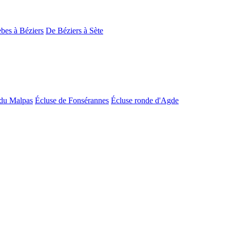
bes à Béziers
De Béziers à Sète
du Malpas
Écluse de Fonsérannes
Écluse ronde d'Agde