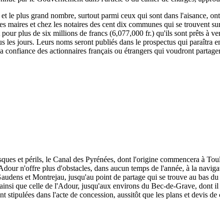
, et le plus grand nombre, surtout parmi ceux qui sont dans l'aisance, ont
 les maires et chez les notaires des cent dix communes qui se trouvent su
rit pour plus de six millions de francs (6,077,000 fr.) qu'ils sont prêts à
s les jours. Leurs noms seront publiés dans le prospectus qui paraîtra e
 la confiance des actionnaires français ou étrangers qui voudront partage
isques et périls, le Canal des Pyrénées, dont l'origine commencera à To
dour n'offre plus d'obstacles, dans aucun temps de l'année, à la naviga
udens et Montrejau, jusqu'au point de partage qui se trouve au bas du c
e, ainsi que celle de l'Adour, jusqu'aux environs du Bec-de-Grave, dont il 
nt stipulées dans l'acte de concession, aussitôt que les plans et devis de