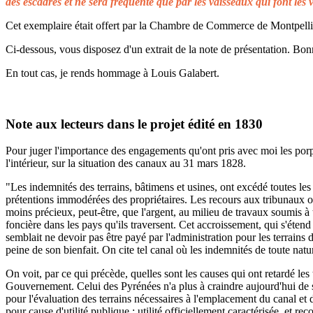
des escadres et ne sera fréquenté que par les vaisseaux qui font les 
Cet exemplaire était offert par la Chambre de Commerce de Montpellier 
Ci-dessous, vous disposez d'un extrait de la note de présentation. Bonn
En tout cas, je rends hommage à Louis Galabert.
Note aux lecteurs dans le projet édité en 1830
Pour juger l'importance des engagements qu'ont pris avec moi les porprié
l'intérieur, sur la situation des canaux au 31 mars 1828.
"Les indemnités des terrains, bâtimens et usines, ont excédé toutes les 
prétentions immodérées des propriétaires. Les recours aux tribunaux on
moins précieux, peut-être, que l'argent, au milieu de travaux soumis à t
foncière dans les pays qu'ils traversent. Cet accroissement, qui s'éten
semblait ne devoir pas être payé par l'administration pour les terrains
peine de son bienfait. On cite tel canal où les indemnités de toute natu
On voit, par ce qui précède, quelles sont les causes qui ont retardé le
Gouvernement. Celui des Pyrénées n'a plus à craindre aujourd'hui de s
pour l'évaluation des terrains nécessaires à l'emplacement du canal et 
pour cause d'utilité publique ; utilité officiellement caractérisée, et 