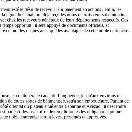
 manifesté le désir de recevoir leur paiement en actions ; enfin, les
r la ligne du Canal, ont déjà reçu les noms de trois cent-soixante-cinq
 verser chez les receveurs généraux de leurs départements respectifs. Ces
n temps opportun ; il sera appuyé de documents officiels, et
r avec moi les risques ainsi que les avantages de cette noble entreprise.
ulouse, et continuera le canal du Languedoc, jusqu'aux environs du
tion de toutes sortes de bâtiments, jusqu'à son embouchure. Partant de
ôté oriental du plateau situé entre Labarthe et Avezac ; il descendra
est parlé ci-dessus. J'offre de remplir toutes les obligations qui me
 cette noble entreprise seront levés, présentés et approuvés.