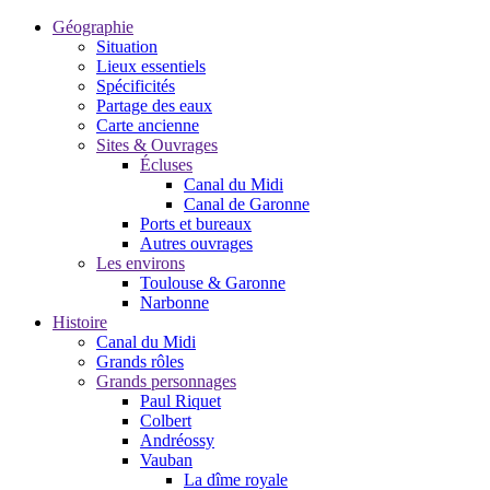
Géographie
Situation
Lieux essentiels
Spécificités
Partage des eaux
Carte ancienne
Sites & Ouvrages
Écluses
Canal du Midi
Canal de Garonne
Ports et bureaux
Autres ouvrages
Les environs
Toulouse & Garonne
Narbonne
Histoire
Canal du Midi
Grands rôles
Grands personnages
Paul Riquet
Colbert
Andréossy
Vauban
La dîme royale