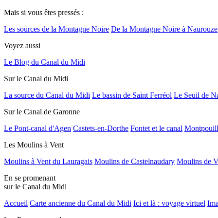
Mais si vous êtes pressés :
Les sources de la Montagne Noire
De la Montagne Noire à Naurouze
Voyez aussi
Le Blog du Canal du Midi
Sur le Canal du Midi
La source du Canal du Midi
Le bassin de Saint Ferréol
Le Seuil de N
Sur le Canal de Garonne
Le Pont-canal d'Agen
Castets-en-Dorthe
Fontet et le canal
Montpouil
Les Moulins à Vent
Moulins à Vent du Lauragais
Moulins de Castelnaudary
Moulins de V
En se promenant
sur le Canal du Midi
Accueil
Carte ancienne du Canal du Midi
Ici et là : voyage virtuel
Ima