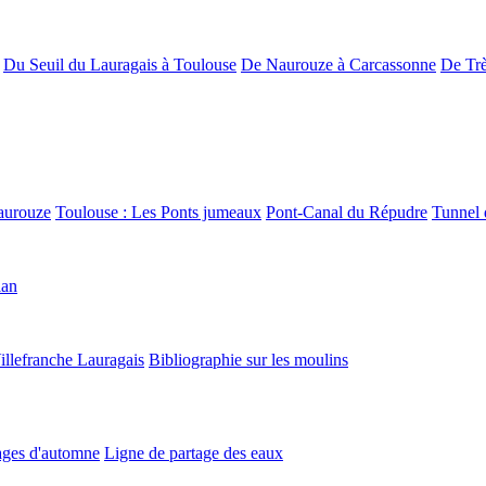
Du Seuil du Lauragais à Toulouse
De Naurouze à Carcassonne
De Trè
aurouze
Toulouse : Les Ponts jumeaux
Pont-Canal du Répudre
Tunnel 
lan
illefranche Lauragais
Bibliographie sur les moulins
ges d'automne
Ligne de partage des eaux