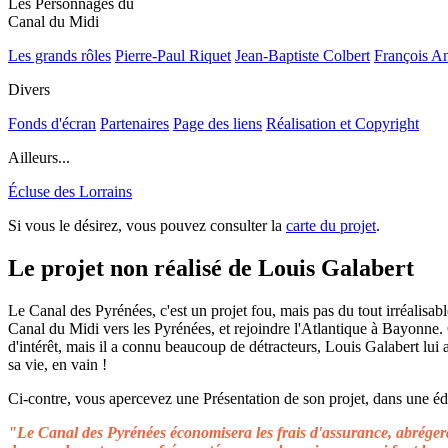
Les Personnages du
Canal du Midi
Les grands rôles
Pierre-Paul Riquet
Jean-Baptiste Colbert
François A
Divers
Fonds d'écran
Partenaires
Page des liens
Réalisation et Copyright
Ailleurs...
Écluse des Lorrains
Si vous le désirez, vous pouvez consulter la
carte du projet
.
Le projet non réalisé de Louis Galabert
Le Canal des Pyrénées, c'est un projet fou, mais pas du tout irréalisable
Canal du Midi vers les Pyrénées, et rejoindre l'Atlantique à Bayonne.
d'intérêt, mais il a connu beaucoup de détracteurs, Louis Galabert lui
sa vie, en vain !
Ci-contre, vous apercevez une Présentation de son projet, dans une édit
"Le Canal des Pyrénées économisera les frais d'assurance, abrégera 