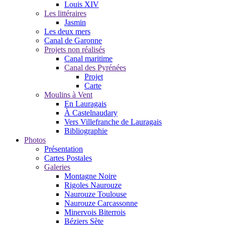
Louis XIV
Les littéraires
Jasmin
Les deux mers
Canal de Garonne
Projets non réalisés
Canal maritime
Canal des Pyrénées
Projet
Carte
Moulins à Vent
En Lauragais
À Castelnaudary
Vers Villefranche de Lauragais
Bibliographie
Photos
Présentation
Cartes Postales
Galeries
Montagne Noire
Rigoles Naurouze
Naurouze Toulouse
Naurouze Carcassonne
Minervois Biterrois
Béziers Sète