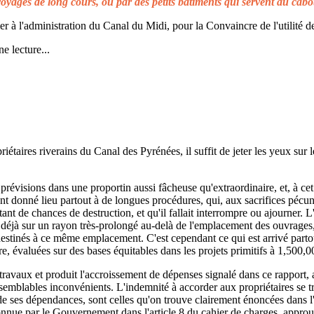
voyages de long cours, ou par des petits bâtiments qui servent au cabo
à l'administration du Canal du Midi, pour la Convaincre de l'utilité de
e lecture...
taires riverains du Canal des Pyrénées, il suffit de jeter les yeux sur l
prévisions dans une proportin aussi fâcheuse qu'extraordinaire, et, à cet 
t donné lieu partout à de longues procédures, qui, aux sacrifices pécuni
ant de chances de destruction, et qu'il fallait interrompre ou ajourner. 
d déjà sur un rayon très-prolongé au-delà de l'emplacement des ouvrages,
 destinés à ce même emplacement. C'est cependant ce qui est arrivé parto
re, évaluées sur des bases équitables dans les projets primitifs à 1,500,0
s travaux et produit l'accroissement de dépenses signalé dans ce rapport, 
emblables inconvénients. L'indemnité à accorder aux propriétaires se t
de ses dépendances, sont celles qu'on trouve clairement énoncées dans l'a
reconnue par le Gouvernement dans l'article 8 du cahier de charges, approuv