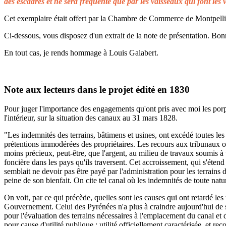
des escadres et ne sera fréquenté que par les vaisseaux qui font les 
Cet exemplaire était offert par la Chambre de Commerce de Montpellier 
Ci-dessous, vous disposez d'un extrait de la note de présentation. Bonn
En tout cas, je rends hommage à Louis Galabert.
Note aux lecteurs dans le projet édité en 1830
Pour juger l'importance des engagements qu'ont pris avec moi les porprié
l'intérieur, sur la situation des canaux au 31 mars 1828.
"Les indemnités des terrains, bâtimens et usines, ont excédé toutes les 
prétentions immodérées des propriétaires. Les recours aux tribunaux on
moins précieux, peut-être, que l'argent, au milieu de travaux soumis à t
foncière dans les pays qu'ils traversent. Cet accroissement, qui s'éten
semblait ne devoir pas être payé par l'administration pour les terrains
peine de son bienfait. On cite tel canal où les indemnités de toute natu
On voit, par ce qui précède, quelles sont les causes qui ont retardé le
Gouvernement. Celui des Pyrénées n'a plus à craindre aujourd'hui de s
pour l'évaluation des terrains nécessaires à l'emplacement du canal et 
pour cause d'utilité publique ; utilité officiellement caractérisée, et 