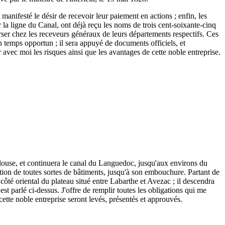
 manifesté le désir de recevoir leur paiement en actions ; enfin, les
r la ligne du Canal, ont déjà reçu les noms de trois cent-soixante-cinq
 verser chez les receveurs généraux de leurs départements respectifs. Ces
n temps opportun ; il sera appuyé de documents officiels, et
r avec moi les risques ainsi que les avantages de cette noble entreprise.
ulouse, et continuera le canal du Languedoc, jusqu'aux environs du
tion de toutes sortes de bâtiments, jusqu'à son embouchure. Partant de
ôté oriental du plateau situé entre Labarthe et Avezac ; il descendra
est parlé ci-dessus. J'offre de remplir toutes les obligations qui me
 cette noble entreprise seront levés, présentés et approuvés.