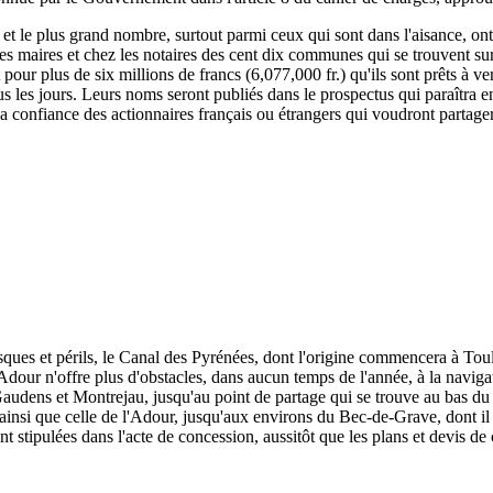
, et le plus grand nombre, surtout parmi ceux qui sont dans l'aisance, ont
 les maires et chez les notaires des cent dix communes qui se trouvent su
rit pour plus de six millions de francs (6,077,000 fr.) qu'ils sont prêts à
s les jours. Leurs noms seront publiés dans le prospectus qui paraîtra e
 la confiance des actionnaires français ou étrangers qui voudront partage
isques et périls, le Canal des Pyrénées, dont l'origine commencera à To
dour n'offre plus d'obstacles, dans aucun temps de l'année, à la naviga
udens et Montrejau, jusqu'au point de partage qui se trouve au bas du c
e, ainsi que celle de l'Adour, jusqu'aux environs du Bec-de-Grave, dont il 
nt stipulées dans l'acte de concession, aussitôt que les plans et devis de