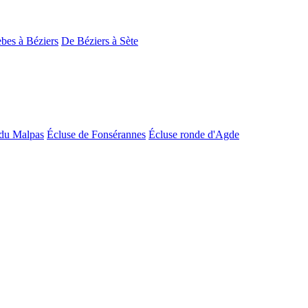
bes à Béziers
De Béziers à Sète
du Malpas
Écluse de Fonsérannes
Écluse ronde d'Agde