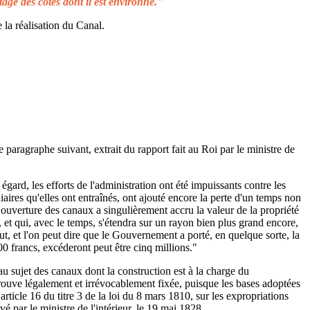
tage des côtes dont il est environné."
 la réalisation du Canal.
e paragraphe suivant, extrait du rapport fait au Roi par le ministre de
égard, les efforts de l'administration ont été impuissants contre les
aires qu'elles ont entraînés, ont ajouté encore la perte d'un temps non
L'ouverture des canaux a singulièrement accru la valeur de la propriété
 et qui, avec le temps, s'étendra sur un rayon bien plus grand encore,
ut, et l'on peut dire que le Gouvernement a porté, en quelque sorte, la
00 francs, excéderont peut être cinq millions."
au sujet des canaux dont la construction est à la charge du
rouve légalement et irrévocablement fixée, puisque les bases adoptées
rticle 16 du titre 3 de la loi du 8 mars 1810, sur les expropriations
é par le ministre de l'intérieur, le 19 mai 1828.