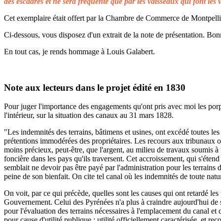
des escadres et ne sera fréquenté que par les vaisseaux qui font les 
Cet exemplaire était offert par la Chambre de Commerce de Montpellier 
Ci-dessous, vous disposez d'un extrait de la note de présentation. Bonn
En tout cas, je rends hommage à Louis Galabert.
Note aux lecteurs dans le projet édité en 1830
Pour juger l'importance des engagements qu'ont pris avec moi les porprié
l'intérieur, sur la situation des canaux au 31 mars 1828.
"Les indemnités des terrains, bâtimens et usines, ont excédé toutes les 
prétentions immodérées des propriétaires. Les recours aux tribunaux on
moins précieux, peut-être, que l'argent, au milieu de travaux soumis à t
foncière dans les pays qu'ils traversent. Cet accroissement, qui s'éten
semblait ne devoir pas être payé par l'administration pour les terrains
peine de son bienfait. On cite tel canal où les indemnités de toute natu
On voit, par ce qui précède, quelles sont les causes qui ont retardé le
Gouvernement. Celui des Pyrénées n'a plus à craindre aujourd'hui de s
pour l'évaluation des terrains nécessaires à l'emplacement du canal et 
pour cause d'utilité publique ; utilité officiellement caractérisée, et 