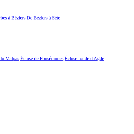
bes à Béziers
De Béziers à Sète
du Malpas
Écluse de Fonsérannes
Écluse ronde d'Agde