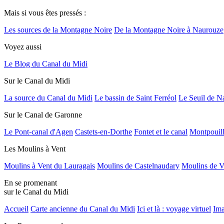
Mais si vous êtes pressés :
Les sources de la Montagne Noire
De la Montagne Noire à Naurouze
Voyez aussi
Le Blog du Canal du Midi
Sur le Canal du Midi
La source du Canal du Midi
Le bassin de Saint Ferréol
Le Seuil de N
Sur le Canal de Garonne
Le Pont-canal d'Agen
Castets-en-Dorthe
Fontet et le canal
Montpouil
Les Moulins à Vent
Moulins à Vent du Lauragais
Moulins de Castelnaudary
Moulins de V
En se promenant
sur le Canal du Midi
Accueil
Carte ancienne du Canal du Midi
Ici et là : voyage virtuel
Ima