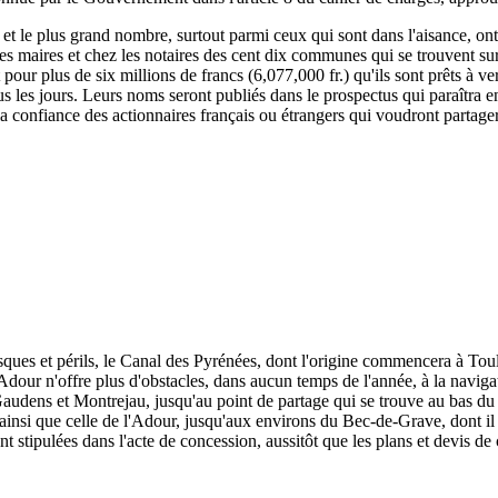
, et le plus grand nombre, surtout parmi ceux qui sont dans l'aisance, ont
 les maires et chez les notaires des cent dix communes qui se trouvent su
rit pour plus de six millions de francs (6,077,000 fr.) qu'ils sont prêts à
s les jours. Leurs noms seront publiés dans le prospectus qui paraîtra e
 la confiance des actionnaires français ou étrangers qui voudront partage
isques et périls, le Canal des Pyrénées, dont l'origine commencera à To
dour n'offre plus d'obstacles, dans aucun temps de l'année, à la naviga
udens et Montrejau, jusqu'au point de partage qui se trouve au bas du c
e, ainsi que celle de l'Adour, jusqu'aux environs du Bec-de-Grave, dont il 
nt stipulées dans l'acte de concession, aussitôt que les plans et devis de