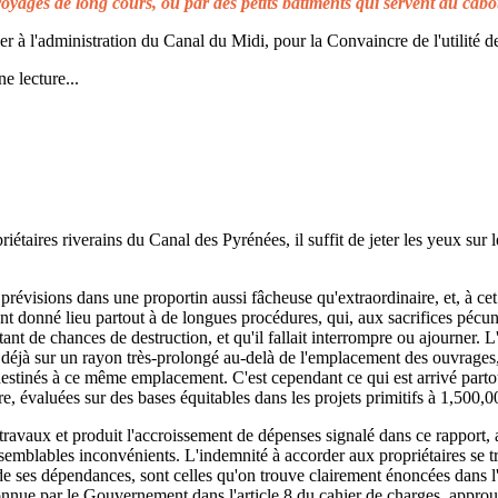
voyages de long cours, ou par des petits bâtiments qui servent au cabo
à l'administration du Canal du Midi, pour la Convaincre de l'utilité de
e lecture...
taires riverains du Canal des Pyrénées, il suffit de jeter les yeux sur l
prévisions dans une proportin aussi fâcheuse qu'extraordinaire, et, à cet 
t donné lieu partout à de longues procédures, qui, aux sacrifices pécuni
ant de chances de destruction, et qu'il fallait interrompre ou ajourner. 
d déjà sur un rayon très-prolongé au-delà de l'emplacement des ouvrages,
 destinés à ce même emplacement. C'est cependant ce qui est arrivé parto
re, évaluées sur des bases équitables dans les projets primitifs à 1,500,0
s travaux et produit l'accroissement de dépenses signalé dans ce rapport, 
emblables inconvénients. L'indemnité à accorder aux propriétaires se t
de ses dépendances, sont celles qu'on trouve clairement énoncées dans l'a
reconnue par le Gouvernement dans l'article 8 du cahier de charges, approuv