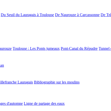
Du Seuil du Lauragais à Toulouse
De Naurouze à Carcassonne
De Trè
aurouze
Toulouse : Les Ponts jumeaux
Pont-Canal du Répudre
Tunnel 
lan
illefranche Lauragais
Bibliographie sur les moulins
ges d'automne
Ligne de partage des eaux