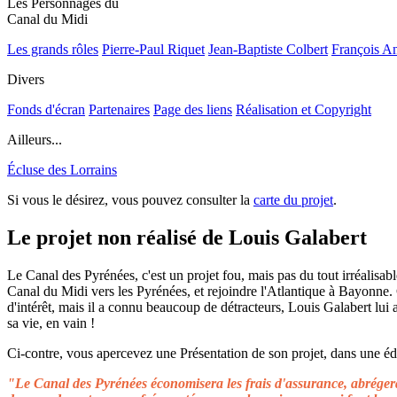
Les Personnages du
Canal du Midi
Les grands rôles
Pierre-Paul Riquet
Jean-Baptiste Colbert
François A
Divers
Fonds d'écran
Partenaires
Page des liens
Réalisation et Copyright
Ailleurs...
Écluse des Lorrains
Si vous le désirez, vous pouvez consulter la
carte du projet
.
Le projet non réalisé de Louis Galabert
Le Canal des Pyrénées, c'est un projet fou, mais pas du tout irréalisable
Canal du Midi vers les Pyrénées, et rejoindre l'Atlantique à Bayonne.
d'intérêt, mais il a connu beaucoup de détracteurs, Louis Galabert lui
sa vie, en vain !
Ci-contre, vous apercevez une Présentation de son projet, dans une édit
"Le Canal des Pyrénées économisera les frais d'assurance, abrégera 