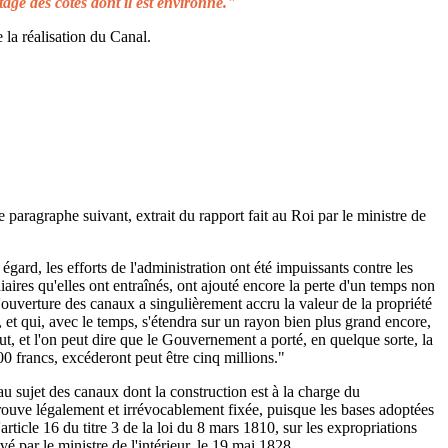
tage des côtes dont il est environné."
 la réalisation du Canal.
e paragraphe suivant, extrait du rapport fait au Roi par le ministre de
égard, les efforts de l'administration ont été impuissants contre les
aires qu'elles ont entraînés, ont ajouté encore la perte d'un temps non
L'ouverture des canaux a singulièrement accru la valeur de la propriété
 et qui, avec le temps, s'étendra sur un rayon bien plus grand encore,
ut, et l'on peut dire que le Gouvernement a porté, en quelque sorte, la
00 francs, excéderont peut être cinq millions."
au sujet des canaux dont la construction est à la charge du
rouve légalement et irrévocablement fixée, puisque les bases adoptées
rticle 16 du titre 3 de la loi du 8 mars 1810, sur les expropriations
é par le ministre de l'intérieur, le 19 mai 1828.