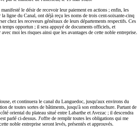
 manifesté le désir de recevoir leur paiement en actions ; enfin, les
r la ligne du Canal, ont déjà reçu les noms de trois cent-soixante-cinq
 verser chez les receveurs généraux de leurs départements respectifs. Ces
n temps opportun ; il sera appuyé de documents officiels, et
r avec moi les risques ainsi que les avantages de cette noble entreprise.
ulouse, et continuera le canal du Languedoc, jusqu'aux environs du
tion de toutes sortes de bâtiments, jusqu'à son embouchure. Partant de
ôté oriental du plateau situé entre Labarthe et Avezac ; il descendra
est parlé ci-dessus. J'offre de remplir toutes les obligations qui me
 cette noble entreprise seront levés, présentés et approuvés.