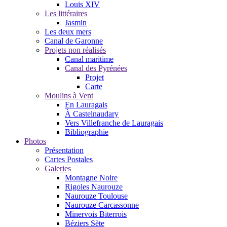
Louis XIV
Les littéraires
Jasmin
Les deux mers
Canal de Garonne
Projets non réalisés
Canal maritime
Canal des Pyrénées
Projet
Carte
Moulins à Vent
En Lauragais
À Castelnaudary
Vers Villefranche de Lauragais
Bibliographie
Photos
Présentation
Cartes Postales
Galeries
Montagne Noire
Rigoles Naurouze
Naurouze Toulouse
Naurouze Carcassonne
Minervois Biterrois
Béziers Sète