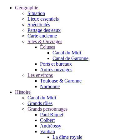
Géographie
Situation
Lieux essentiels
Spécificités
Partage des eaux
Carte ancienne
Sites & Ouvrages
Écluses
Canal du Midi
Canal de Garonne
Ports et bureaux
Autres ouvrages
Les environs
Toulouse & Garonne
Narbonne
Histoire
Canal du Midi
Grands rôles
Grands personnages
Paul Riquet
Colbert
Andréossy
Vauban
La dîme royale