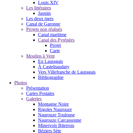
Louis XIV
Les littéraires
Jasmin
Les deux mers
Canal de Garonne
Projets non réalisés
Canal maritime
Canal des Pyrénées
Projet
Carte
Moulins à Vent
En Lauragais
À Castelnaudary
Vers Villefranche de Lauragais
Bibliographie
Photos
Présentation
Cartes Postales
Galeries
Montagne Noire
Rigoles Naurouze
Naurouze Toulouse
Naurouze Carcassonne
Minervois Biterrois
Béziers Sète