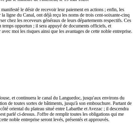
 manifesté le désir de recevoir leur paiement en actions ; enfin, les
r la ligne du Canal, ont déjà reçu les noms de trois cent-soixante-cinq
 verser chez les receveurs généraux de leurs départements respectifs. Ces
n temps opportun ; il sera appuyé de documents officiels, et
r avec moi les risques ainsi que les avantages de cette noble entreprise.
ulouse, et continuera le canal du Languedoc, jusqu'aux environs du
tion de toutes sortes de bâtiments, jusqu'à son embouchure. Partant de
ôté oriental du plateau situé entre Labarthe et Avezac ; il descendra
est parlé ci-dessus. J'offre de remplir toutes les obligations qui me
 cette noble entreprise seront levés, présentés et approuvés.