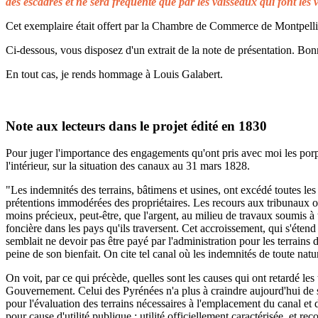
des escadres et ne sera fréquenté que par les vaisseaux qui font les 
Cet exemplaire était offert par la Chambre de Commerce de Montpellier 
Ci-dessous, vous disposez d'un extrait de la note de présentation. Bonn
En tout cas, je rends hommage à Louis Galabert.
Note aux lecteurs dans le projet édité en 1830
Pour juger l'importance des engagements qu'ont pris avec moi les porprié
l'intérieur, sur la situation des canaux au 31 mars 1828.
"Les indemnités des terrains, bâtimens et usines, ont excédé toutes les 
prétentions immodérées des propriétaires. Les recours aux tribunaux on
moins précieux, peut-être, que l'argent, au milieu de travaux soumis à t
foncière dans les pays qu'ils traversent. Cet accroissement, qui s'éten
semblait ne devoir pas être payé par l'administration pour les terrains
peine de son bienfait. On cite tel canal où les indemnités de toute natu
On voit, par ce qui précède, quelles sont les causes qui ont retardé le
Gouvernement. Celui des Pyrénées n'a plus à craindre aujourd'hui de s
pour l'évaluation des terrains nécessaires à l'emplacement du canal et 
pour cause d'utilité publique ; utilité officiellement caractérisée, et 