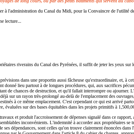
voyages de long cours, ou par des petits bâtiments qui servent au cabo
à l'administration du Canal du Midi, pour la Convaincre de l'utilité de
e lecture...
taires riverains du Canal des Pyrénées, il suffit de jeter les yeux sur l
prévisions dans une proportin aussi fâcheuse qu'extraordinaire, et, à cet 
t donné lieu partout à de longues procédures, qui, aux sacrifices pécuni
ant de chances de destruction, et qu'il fallait interrompre ou ajourner. 
d déjà sur un rayon très-prolongé au-delà de l'emplacement des ouvrages,
 destinés à ce même emplacement. C'est cependant ce qui est arrivé parto
re, évaluées sur des bases équitables dans les projets primitifs à 1,500,0
s travaux et produit l'accroissement de dépenses signalé dans ce rapport, 
emblables inconvénients. L'indemnité à accorder aux propriétaires se t
de ses dépendances, sont celles qu'on trouve clairement énoncées dans l'a
reconnue par le Gouvernement dans l'article 8 du cahier de charges, approuv