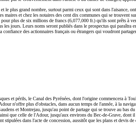
, et le plus grand nombre, surtout parmi ceux qui sont dans l'aisance, ont
 les maires et chez les notaires des cent dix communes qui se trouvent su
rit pour plus de six millions de francs (6,077,000 fr.) qu'ils sont prêts à
s les jours. Leurs noms seront publiés dans le prospectus qui paraîtra e
 la confiance des actionnaires français ou étrangers qui voudront partage
isques et périls, le Canal des Pyrénées, dont l'origine commencera à To
dour n'offre plus d'obstacles, dans aucun temps de l'année, à la naviga
udens et Montrejau, jusqu'au point de partage qui se trouve au bas du c
e, ainsi que celle de l'Adour, jusqu'aux environs du Bec-de-Grave, dont il 
nt stipulées dans l'acte de concession, aussitôt que les plans et devis de