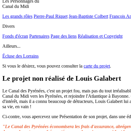
Les Personnages du
Canal du Midi
Les grands rôles
Pierre-Paul Riquet
Jean-Baptiste Colbert
François A
Divers
Fonds d'écran
Partenaires
Page des liens
Réalisation et Copyright
Ailleurs...
Écluse des Lorrains
Si vous le désirez, vous pouvez consulter la
carte du projet
.
Le projet non réalisé de Louis Galabert
Le Canal des Pyrénées, c'est un projet fou, mais pas du tout irréalisable
Canal du Midi vers les Pyrénées, et rejoindre l'Atlantique à Bayonne.
d'intérêt, mais il a connu beaucoup de détracteurs, Louis Galabert lui
sa vie, en vain !
Ci-contre, vous apercevez une Présentation de son projet, dans une édit
"Le Canal des Pyrénées économisera les frais d'assurance, abrégera 