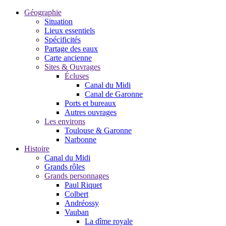
Géographie
Situation
Lieux essentiels
Spécificités
Partage des eaux
Carte ancienne
Sites & Ouvrages
Écluses
Canal du Midi
Canal de Garonne
Ports et bureaux
Autres ouvrages
Les environs
Toulouse & Garonne
Narbonne
Histoire
Canal du Midi
Grands rôles
Grands personnages
Paul Riquet
Colbert
Andréossy
Vauban
La dîme royale