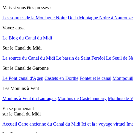
Mais si vous êtes pressés :
Les sources de la Montagne Noire
De la Montagne Noire à Naurouze
Voyez aussi
Le Blog du Canal du Midi
Sur le Canal du Midi
La source du Canal du Midi
Le bassin de Saint Ferréol
Le Seuil de N
Sur le Canal de Garonne
Le Pont-canal d'Agen
Castets-en-Dorthe
Fontet et le canal
Montpouil
Les Moulins à Vent
Moulins à Vent du Lauragais
Moulins de Castelnaudary
Moulins de V
En se promenant
sur le Canal du Midi
Accueil
Carte ancienne du Canal du Midi
Ici et là : voyage virtuel
Ima