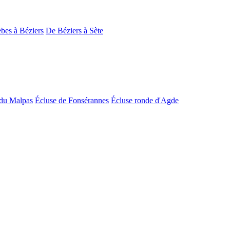
bes à Béziers
De Béziers à Sète
du Malpas
Écluse de Fonsérannes
Écluse ronde d'Agde