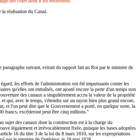
tage des côtes dont il est environné."
 la réalisation du Canal.
e paragraphe suivant, extrait du rapport fait au Roi par le ministre de
égard, les efforts de l'administration ont été impuissants contre les
aires qu'elles ont entraînés, ont ajouté encore la perte d'un temps non
L'ouverture des canaux a singulièrement accru la valeur de la propriété
 et qui, avec le temps, s'étendra sur un rayon bien plus grand encore,
ut, et l'on peut dire que le Gouvernement a porté, en quelque sorte, la
00 francs, excéderont peut être cinq millions."
au sujet des canaux dont la construction est à la charge du
rouve légalement et irrévocablement fixée, puisque les bases adoptées
rticle 16 du titre 3 de la loi du 8 mars 1810, sur les expropriations
é par le ministre de l'intérieur, le 19 mai 1828.