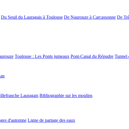
Du Seuil du Lauragais à Toulouse
De Naurouze à Carcassonne
De Trè
aurouze
Toulouse : Les Ponts jumeaux
Pont-Canal du Répudre
Tunnel 
lan
illefranche Lauragais
Bibliographie sur les moulins
ges d'automne
Ligne de partage des eaux