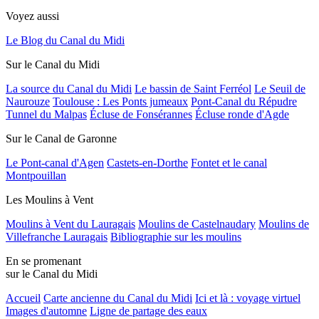
Voyez aussi
Le Blog du Canal du Midi
Sur le Canal du Midi
La source du Canal du Midi
Le bassin de Saint Ferréol
Le Seuil de
Naurouze
Toulouse : Les Ponts jumeaux
Pont-Canal du Répudre
Tunnel du Malpas
Écluse de Fonsérannes
Écluse ronde d'Agde
Sur le Canal de Garonne
Le Pont-canal d'Agen
Castets-en-Dorthe
Fontet et le canal
Montpouillan
Les Moulins à Vent
Moulins à Vent du Lauragais
Moulins de Castelnaudary
Moulins de
Villefranche Lauragais
Bibliographie sur les moulins
En se promenant
sur le Canal du Midi
Accueil
Carte ancienne du Canal du Midi
Ici et là : voyage virtuel
Images d'automne
Ligne de partage des eaux