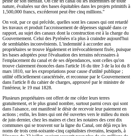
peine de son bienfait. On cite tel canal où les indemnités de toute
nature, évaluées sur des bases équitables dans les projets primitifs à
1,500,000 francs, excéderont peut être cinq millions."
On voit, par ce qui précède, quelles sont les causes qui ont retardé
les travaux et produit l'accroissement de dépenses signalé dans ce
rapport, au sujet des canaux dont la construction est à la charge du
Gouvernement. Celui des Pyrénées n'a plus à craindre aujourd'hui
de semblables inconvénients. L'indemnité à accorder aux
propriétaires se trouve légalement et irrévocablement fixée, puisque
les bases adoptées pour l'évaluation des terrains nécessaires à
l'emplacement du canal et de ses dépendances, sont celles qu'on
trouve clairement énoncées dans l'article 16 du titre 3 de la loi du 8
mars 1810, sur les expropriations pour cause d'utilité publique ;
utilité officiellement caractérisée, et reconnue par le Gouvernement
dans l'article 8 du cahier de charges, approuvé par le ministre de
l'intérieur, le 19 mai 1828.
Plusieurs propriétaires ont offert de me céder leurs terres
gratuitement, et le plus grand nombre, surtout parmi ceux qui sont
dans l'aisance, ont manifesté le désir de recevoir leur paiement en
actions ; enfin, les listes qui ont été ouvertes vers le milieu du mois
de juin dernier, chez les maires et chez les notaires des cent dix
communes qui se trouvent sur la ligne du Canal, ont déjà reçu les
noms de trois cent-soixante-cinq capitalistes riverains, lesquels, à