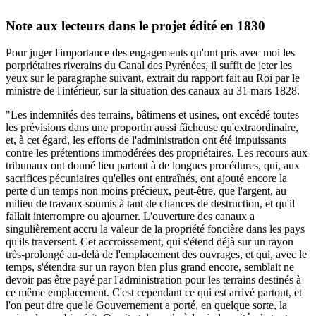
Note aux lecteurs dans le projet édité en 1830
Pour juger l'importance des engagements qu'ont pris avec moi les
porpriétaires riverains du Canal des Pyrénées, il suffit de jeter les
yeux sur le paragraphe suivant, extrait du rapport fait au Roi par le
ministre de l'intérieur, sur la situation des canaux au 31 mars 1828.
"Les indemnités des terrains, bâtimens et usines, ont excédé toutes
les prévisions dans une proportin aussi fâcheuse qu'extraordinaire,
et, à cet égard, les efforts de l'administration ont été impuissants
contre les prétentions immodérées des propriétaires. Les recours aux
tribunaux ont donné lieu partout à de longues procédures, qui, aux
sacrifices pécuniaires qu'elles ont entraînés, ont ajouté encore la
perte d'un temps non moins précieux, peut-être, que l'argent, au
milieu de travaux soumis à tant de chances de destruction, et qu'il
fallait interrompre ou ajourner. L'ouverture des canaux a
singulièrement accru la valeur de la propriété foncière dans les pays
qu'ils traversent. Cet accroissement, qui s'étend déjà sur un rayon
très-prolongé au-delà de l'emplacement des ouvrages, et qui, avec le
temps, s'étendra sur un rayon bien plus grand encore, semblait ne
devoir pas être payé par l'administration pour les terrains destinés à
ce même emplacement. C'est cependant ce qui est arrivé partout, et
l'on peut dire que le Gouvernement a porté, en quelque sorte, la