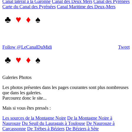
Canal latéral à la Garonne
Canal des Deux Mers
Canal des Pyrénées
Carte du Canal des Pyrénées
Canal Maritime des Deux-Mers
♣
♥ ♦
♠
Follow @LeCanalDuMidi
Tweet
♣
♥ ♦
♠
Galeries Photos
Les photos présentes dans les pages courantes sont plus nombreuses
que dans les galeries.
Parcourez donc le site...
Mais si vous êtes pressés :
Les sources de la Montagne Noire
De la Montagne Noire à
Naurouze
Du Seuil du Lauragais à Toulouse
De Naurouze à
Carcassonne
De Trèbes à Béziers
De Béziers à Sète