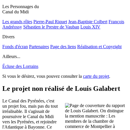
Les Personnages du
Canal du Midi
Les grands rôles
Pierre-Paul Riquet
Jean-Baptiste Colbert
François
Andréossy
Sébastien le Prestre de Vauban
Louis XIV
Divers
Fonds d'écran
Partenaires
Page des liens
Réalisation et Copyright
Ailleurs...
Écluse des Lorrains
Si vous le désirez, vous pouvez consulter la
carte du projet
.
Le projet non réalisé de Louis Galabert
Le Canal des Pyrénées, c'est
un projet fou, mais pas du tout
irréalisable. Il s'agissait de
poursuivre le Canal du Midi
vers les Pyrénées, et rejoindre
l'Atlantique à Bayonne. Ce