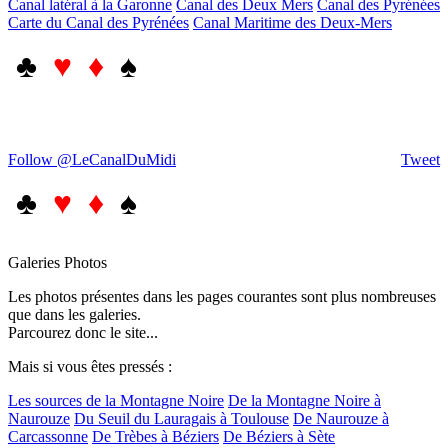
Canal latéral à la Garonne
Canal des Deux Mers
Canal des Pyrénées
Carte du Canal des Pyrénées
Canal Maritime des Deux-Mers
♣
♥ ♦
♠
Follow @LeCanalDuMidi
Tweet
♣
♥ ♦
♠
Galeries Photos
Les photos présentes dans les pages courantes sont plus nombreuses
que dans les galeries.
Parcourez donc le site...
Mais si vous êtes pressés :
Les sources de la Montagne Noire
De la Montagne Noire à
Naurouze
Du Seuil du Lauragais à Toulouse
De Naurouze à
Carcassonne
De Trèbes à Béziers
De Béziers à Sète