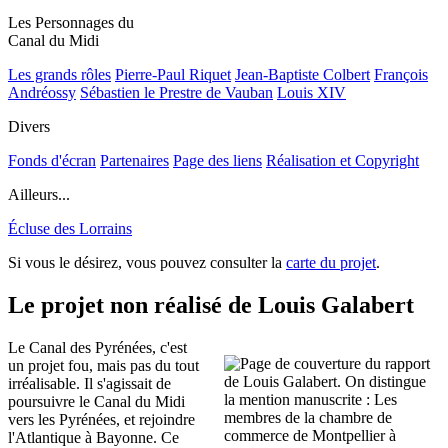
Les Personnages du
Canal du Midi
Les grands rôles
Pierre-Paul Riquet
Jean-Baptiste Colbert
François
Andréossy
Sébastien le Prestre de Vauban
Louis XIV
Divers
Fonds d'écran
Partenaires
Page des liens
Réalisation et Copyright
Ailleurs...
Écluse des Lorrains
Si vous le désirez, vous pouvez consulter la
carte du projet
.
Le projet non réalisé de Louis Galabert
Le Canal des Pyrénées, c'est
un projet fou, mais pas du tout
irréalisable. Il s'agissait de
poursuivre le Canal du Midi
vers les Pyrénées, et rejoindre
l'Atlantique à Bayonne. Ce