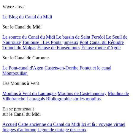
Voyez aussi
Le Blog du Canal du Midi
Sur le Canal du Midi
La source du Canal du Midi
Le bassin de Saint Ferréol
Le Seuil de
Naurouze
Toulouse : Les Ponts jumeaux
Pont-Canal du Répudre
Tunnel du Malpas
Écluse de Fonsérannes
Écluse ronde d'Agde
Sur le Canal de Garonne
Le Pont-canal d'Agen
Castets-en-Dorthe
Fontet et le canal
Montpouillan
Les Moulins à Vent
Moulins à Vent du Lauragais
Moulins de Castelnaudary
Moulins de
Villefranche Lauragais
Bibliographie sur les moulins
En se promenant
sur le Canal du Midi
Accueil
Carte ancienne du Canal du Midi
Ici et là : voyage virtuel
Images d'automne
Ligne de partage des eaux