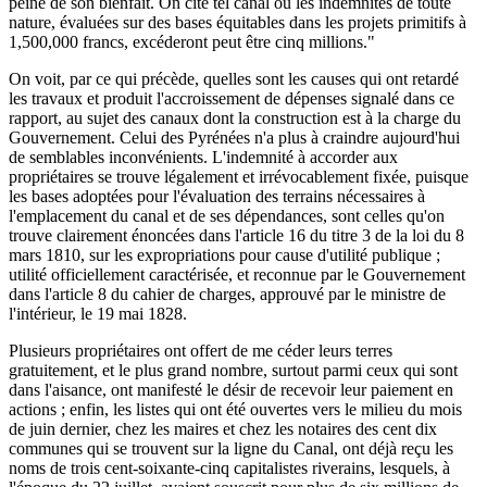
peine de son bienfait. On cite tel canal où les indemnités de toute
nature, évaluées sur des bases équitables dans les projets primitifs à
1,500,000 francs, excéderont peut être cinq millions."
On voit, par ce qui précède, quelles sont les causes qui ont retardé
les travaux et produit l'accroissement de dépenses signalé dans ce
rapport, au sujet des canaux dont la construction est à la charge du
Gouvernement. Celui des Pyrénées n'a plus à craindre aujourd'hui
de semblables inconvénients. L'indemnité à accorder aux
propriétaires se trouve légalement et irrévocablement fixée, puisque
les bases adoptées pour l'évaluation des terrains nécessaires à
l'emplacement du canal et de ses dépendances, sont celles qu'on
trouve clairement énoncées dans l'article 16 du titre 3 de la loi du 8
mars 1810, sur les expropriations pour cause d'utilité publique ;
utilité officiellement caractérisée, et reconnue par le Gouvernement
dans l'article 8 du cahier de charges, approuvé par le ministre de
l'intérieur, le 19 mai 1828.
Plusieurs propriétaires ont offert de me céder leurs terres
gratuitement, et le plus grand nombre, surtout parmi ceux qui sont
dans l'aisance, ont manifesté le désir de recevoir leur paiement en
actions ; enfin, les listes qui ont été ouvertes vers le milieu du mois
de juin dernier, chez les maires et chez les notaires des cent dix
communes qui se trouvent sur la ligne du Canal, ont déjà reçu les
noms de trois cent-soixante-cinq capitalistes riverains, lesquels, à