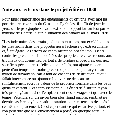
Note aux lecteurs dans le projet édité en 1830
Pour juger l'importance des engagements qu'ont pris avec moi les
porpriétaires riverains du Canal des Pyrénées, il suffit de jeter les
yeux sur le paragraphe suivant, extrait du rapport fait au Roi par le
ministre de l'intérieur, sur la situation des canaux au 31 mars 1828.
"Les indemnités des terrains, bâtimens et usines, ont excédé toutes
les prévisions dans une proportin aussi fâcheuse qu'extraordinaire,
et, à cet égard, les efforts de l'administration ont été impuissants
contre les prétentions immodérées des propriétaires. Les recours aux
tribunaux ont donné lieu partout à de longues procédures, qui, aux
sacrifices pécuniaires qu'elles ont entraînés, ont ajouté encore la
perte d'un temps non moins précieux, peut-être, que l'argent, au
milieu de travaux soumis à tant de chances de destruction, et qu'il
fallait interrompre ou ajourner. L'ouverture des canaux a
singulièrement accru la valeur de la propriété foncière dans les pays
qu'ils traversent. Cet accroissement, qui s'étend déjà sur un rayon
très-prolongé au-delà de l'emplacement des ouvrages, et qui, avec le
temps, s'étendra sur un rayon bien plus grand encore, semblait ne
devoir pas être payé par l'administration pour les terrains destinés à
ce même emplacement. C'est cependant ce qui est arrivé partout, et
l'on peut dire que le Gouvernement a porté, en quelque sorte, la