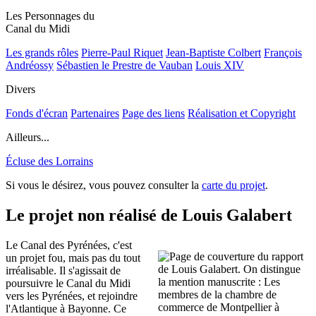
Les Personnages du
Canal du Midi
Les grands rôles
Pierre-Paul Riquet
Jean-Baptiste Colbert
François
Andréossy
Sébastien le Prestre de Vauban
Louis XIV
Divers
Fonds d'écran
Partenaires
Page des liens
Réalisation et Copyright
Ailleurs...
Écluse des Lorrains
Si vous le désirez, vous pouvez consulter la
carte du projet
.
Le projet non réalisé de Louis Galabert
Le Canal des Pyrénées, c'est
un projet fou, mais pas du tout
irréalisable. Il s'agissait de
poursuivre le Canal du Midi
vers les Pyrénées, et rejoindre
l'Atlantique à Bayonne. Ce