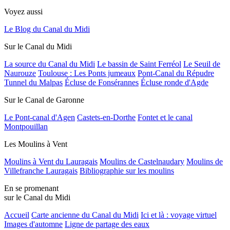
Voyez aussi
Le Blog du Canal du Midi
Sur le Canal du Midi
La source du Canal du Midi
Le bassin de Saint Ferréol
Le Seuil de
Naurouze
Toulouse : Les Ponts jumeaux
Pont-Canal du Répudre
Tunnel du Malpas
Écluse de Fonsérannes
Écluse ronde d'Agde
Sur le Canal de Garonne
Le Pont-canal d'Agen
Castets-en-Dorthe
Fontet et le canal
Montpouillan
Les Moulins à Vent
Moulins à Vent du Lauragais
Moulins de Castelnaudary
Moulins de
Villefranche Lauragais
Bibliographie sur les moulins
En se promenant
sur le Canal du Midi
Accueil
Carte ancienne du Canal du Midi
Ici et là : voyage virtuel
Images d'automne
Ligne de partage des eaux