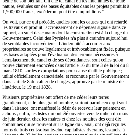
peine de son bienfait. On cite tel canal où les indemnités de toute
nature, évaluées sur des bases équitables dans les projets primitifs à
1,500,000 francs, excéderont peut être cinq millions."
On voit, par ce qui précède, quelles sont les causes qui ont retardé
les travaux et produit l'accroissement de dépenses signalé dans ce
rapport, au sujet des canaux dont la construction est à la charge du
Gouvernement. Celui des Pyrénées n'a plus à craindre aujourd'hui
de semblables inconvénients. L'indemnité à accorder aux
propriétaires se trouve légalement et irrévocablement fixée, puisque
les bases adoptées pour l'évaluation des terrains nécessaires à
l'emplacement du canal et de ses dépendances, sont celles qu'on
trouve clairement énoncées dans l'article 16 du titre 3 de la loi du 8
mars 1810, sur les expropriations pour cause d'utilité publique ;
utilité officiellement caractérisée, et reconnue par le Gouvernement
dans l'article 8 du cahier de charges, approuvé par le ministre de
l'intérieur, le 19 mai 1828.
Plusieurs propriétaires ont offert de me céder leurs terres
gratuitement, et le plus grand nombre, surtout parmi ceux qui sont
dans l'aisance, ont manifesté le désir de recevoir leur paiement en
actions ; enfin, les listes qui ont été ouvertes vers le milieu du mois
de juin dernier, chez les maires et chez les notaires des cent dix
communes qui se trouvent sur la ligne du Canal, ont déjà reçu les
noms de trois cent-soixante-cinq capitalistes riverains, lesquels, à