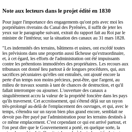
Note aux lecteurs dans le projet édité en 1830
Pour juger l'importance des engagements qu'ont pris avec moi les
porpriétaires riverains du Canal des Pyrénées, il suffit de jeter les
yeux sur le paragraphe suivant, extrait du rapport fait au Roi par le
ministre de l'intérieur, sur la situation des canaux au 31 mars 1828.
"Les indemnités des terrains, bâtimens et usines, ont excédé toutes
les prévisions dans une proportin aussi fâcheuse qu'extraordinaire,
et, à cet égard, les efforts de l'administration ont été impuissants
contre les prétentions immodérées des propriétaires. Les recours aux
tribunaux ont donné lieu partout à de longues procédures, qui, aux
sacrifices pécuniaires qu'elles ont entraînés, ont ajouté encore la
perte d'un temps non moins précieux, peut-être, que l'argent, au
milieu de travaux soumis à tant de chances de destruction, et qu'il
fallait interrompre ou ajourner. L'ouverture des canaux a
singulièrement accru la valeur de la propriété foncière dans les pays
qu'ils traversent. Cet accroissement, qui s'étend déjà sur un rayon
très-prolongé au-delà de l'emplacement des ouvrages, et qui, avec le
temps, s'étendra sur un rayon bien plus grand encore, semblait ne
devoir pas être payé par l'administration pour les terrains destinés à
ce même emplacement. C'est cependant ce qui est arrivé partout, et
l'on peut dire que le Gouvernement a porté, en quelque sorte, la