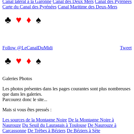
Canal latéral à la Garonne
Canal des Deux Mers
Canal des Pyrénées
Carte du Canal des Pyrénées
Canal Maritime des Deux-Mers
♣
♥ ♦
♠
Follow @LeCanalDuMidi
Tweet
♣
♥ ♦
♠
Galeries Photos
Les photos présentes dans les pages courantes sont plus nombreuses
que dans les galeries.
Parcourez donc le site...
Mais si vous êtes pressés :
Les sources de la Montagne Noire
De la Montagne Noire à
Naurouze
Du Seuil du Lauragais à Toulouse
De Naurouze à
Carcassonne
De Trèbes à Béziers
De Béziers à Sète