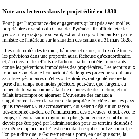
Note aux lecteurs dans le projet édité en 1830
Pour juger l'importance des engagements qu'ont pris avec moi les
porpriétaires riverains du Canal des Pyrénées, il suffit de jeter les
yeux sur le paragraphe suivant, extrait du rapport fait au Roi par le
ministre de l'intérieur, sur la situation des canaux au 31 mars 1828.
"Les indemnités des terrains, bâtimens et usines, ont excédé toutes
les prévisions dans une proportin aussi fâcheuse qu'extraordinaire,
et, à cet égard, les efforts de l'administration ont été impuissants
contre les prétentions immodérées des propriétaires. Les recours aux
tribunaux ont donné lieu partout à de longues procédures, qui, aux
sacrifices pécuniaires qu'elles ont entraînés, ont ajouté encore la
perte d'un temps non moins précieux, peut-être, que l'argent, au
milieu de travaux soumis à tant de chances de destruction, et qu'il
fallait interrompre ou ajourner. L'ouverture des canaux a
singulièrement accru la valeur de la propriété foncière dans les pays
qu'ils traversent. Cet accroissement, qui s'étend déjà sur un rayon
très-prolongé au-delà de l'emplacement des ouvrages, et qui, avec le
temps, s'étendra sur un rayon bien plus grand encore, semblait ne
devoir pas être payé par l'administration pour les terrains destinés à
ce même emplacement. C'est cependant ce qui est arrivé partout, et
l'on peut dire que le Gouvernement a porté, en quelque sorte, la