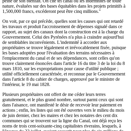
peine de son bienfait. On cite tel canal où les indemnités de toute
nature, évaluées sur des bases équitables dans les projets primitifs à
1,500,000 francs, excéderont peut être cinq millions."
On voit, par ce qui précède, quelles sont les causes qui ont retardé
les travaux et produit l'accroissement de dépenses signalé dans ce
rapport, au sujet des canaux dont la construction est à la charge du
Gouvernement. Celui des Pyrénées n'a plus à craindre aujourd'hui
de semblables inconvénients. L'indemnité à accorder aux
propriétaires se trouve légalement et irrévocablement fixée, puisque
les bases adoptées pour l'évaluation des terrains nécessaires à
l'emplacement du canal et de ses dépendances, sont celles qu'on
trouve clairement énoncées dans l'article 16 du titre 3 de la loi du 8
mars 1810, sur les expropriations pour cause d'utilité publique ;
utilité officiellement caractérisée, et reconnue par le Gouvernement
dans l'article 8 du cahier de charges, approuvé par le ministre de
l'intérieur, le 19 mai 1828.
Plusieurs propriétaires ont offert de me céder leurs terres
gratuitement, et le plus grand nombre, surtout parmi ceux qui sont
dans l'aisance, ont manifesté le désir de recevoir leur paiement en
actions ; enfin, les listes qui ont été ouvertes vers le milieu du mois
de juin dernier, chez les maires et chez les notaires des cent dix
communes qui se trouvent sur la ligne du Canal, ont déjà reçu les
noms de trois cent-soixante-cinq capitalistes riverains, lesquels, à