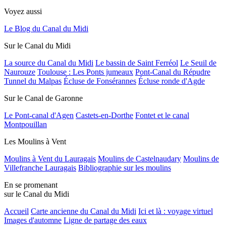
Voyez aussi
Le Blog du Canal du Midi
Sur le Canal du Midi
La source du Canal du Midi
Le bassin de Saint Ferréol
Le Seuil de
Naurouze
Toulouse : Les Ponts jumeaux
Pont-Canal du Répudre
Tunnel du Malpas
Écluse de Fonsérannes
Écluse ronde d'Agde
Sur le Canal de Garonne
Le Pont-canal d'Agen
Castets-en-Dorthe
Fontet et le canal
Montpouillan
Les Moulins à Vent
Moulins à Vent du Lauragais
Moulins de Castelnaudary
Moulins de
Villefranche Lauragais
Bibliographie sur les moulins
En se promenant
sur le Canal du Midi
Accueil
Carte ancienne du Canal du Midi
Ici et là : voyage virtuel
Images d'automne
Ligne de partage des eaux