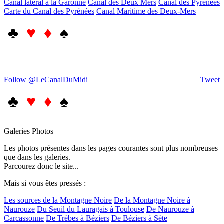
Canal latéral à la Garonne
Canal des Deux Mers
Canal des Pyrénées
Carte du Canal des Pyrénées
Canal Maritime des Deux-Mers
♣
♥ ♦
♠
Follow @LeCanalDuMidi
Tweet
♣
♥ ♦
♠
Galeries Photos
Les photos présentes dans les pages courantes sont plus nombreuses
que dans les galeries.
Parcourez donc le site...
Mais si vous êtes pressés :
Les sources de la Montagne Noire
De la Montagne Noire à
Naurouze
Du Seuil du Lauragais à Toulouse
De Naurouze à
Carcassonne
De Trèbes à Béziers
De Béziers à Sète