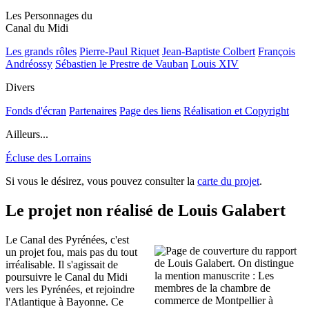
Les Personnages du
Canal du Midi
Les grands rôles
Pierre-Paul Riquet
Jean-Baptiste Colbert
François
Andréossy
Sébastien le Prestre de Vauban
Louis XIV
Divers
Fonds d'écran
Partenaires
Page des liens
Réalisation et Copyright
Ailleurs...
Écluse des Lorrains
Si vous le désirez, vous pouvez consulter la
carte du projet
.
Le projet non réalisé de Louis Galabert
Le Canal des Pyrénées, c'est
un projet fou, mais pas du tout
irréalisable. Il s'agissait de
poursuivre le Canal du Midi
vers les Pyrénées, et rejoindre
l'Atlantique à Bayonne. Ce