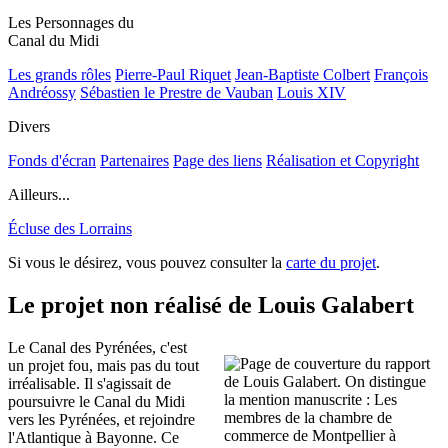
Les Personnages du
Canal du Midi
Les grands rôles
Pierre-Paul Riquet
Jean-Baptiste Colbert
François
Andréossy
Sébastien le Prestre de Vauban
Louis XIV
Divers
Fonds d'écran
Partenaires
Page des liens
Réalisation et Copyright
Ailleurs...
Écluse des Lorrains
Si vous le désirez, vous pouvez consulter la
carte du projet
.
Le projet non réalisé de Louis Galabert
Le Canal des Pyrénées, c'est
un projet fou, mais pas du tout
irréalisable. Il s'agissait de
poursuivre le Canal du Midi
vers les Pyrénées, et rejoindre
l'Atlantique à Bayonne. Ce