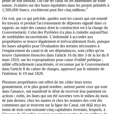
peine de son bienfait. On cite tel canal où les indemnités de toute
nature, évaluées sur des bases équitables dans les projets primitifs à
1,500,000 francs, excéderont peut être cinq millions."
On voit, par ce qui précède, quelles sont les causes qui ont retardé
les travaux et produit l'accroissement de dépenses signalé dans ce
rapport, au sujet des canaux dont la construction est à la charge du
Gouvernement. Celui des Pyrénées n'a plus à craindre aujourd'hui
de semblables inconvénients. L'indemnité à accorder aux
propriétaires se trouve légalement et irrévocablement fixée, puisque
les bases adoptées pour l'évaluation des terrains nécessaires à
l'emplacement du canal et de ses dépendances, sont celles qu'on
trouve clairement énoncées dans l'article 16 du titre 3 de la loi du 8
mars 1810, sur les expropriations pour cause d'utilité publique ;
utilité officiellement caractérisée, et reconnue par le Gouvernement
dans l'article 8 du cahier de charges, approuvé par le ministre de
l'intérieur, le 19 mai 1828.
Plusieurs propriétaires ont offert de me céder leurs terres
gratuitement, et le plus grand nombre, surtout parmi ceux qui sont
dans l'aisance, ont manifesté le désir de recevoir leur paiement en
actions ; enfin, les listes qui ont été ouvertes vers le milieu du mois
de juin dernier, chez les maires et chez les notaires des cent dix
communes qui se trouvent sur la ligne du Canal, ont déjà reçu les
noms de trois cent-soixante-cinq capitalistes riverains, lesquels, à