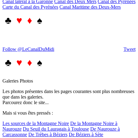
Canal latéral à la Garonne
Canal des Deux Mers
Canal des Pyrénées
Carte du Canal des Pyrénées
Canal Maritime des Deux-Mers
♣
♥ ♦
♠
Follow @LeCanalDuMidi
Tweet
♣
♥ ♦
♠
Galeries Photos
Les photos présentes dans les pages courantes sont plus nombreuses
que dans les galeries.
Parcourez donc le site...
Mais si vous êtes pressés :
Les sources de la Montagne Noire
De la Montagne Noire à
Naurouze
Du Seuil du Lauragais à Toulouse
De Naurouze à
Carcassonne
De Trèbes à Béziers
De Béziers à Sète