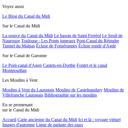
Voyez aussi
Le Blog du Canal du Midi
Sur le Canal du Midi
La source du Canal du Midi
Le bassin de Saint Ferréol
Le Seuil de
Naurouze
Toulouse : Les Ponts jumeaux
Pont-Canal du Répudre
Tunnel du Malpas
Écluse de Fonsérannes
Écluse ronde d'Agde
Sur le Canal de Garonne
Le Pont-canal d'Agen
Castets-en-Dorthe
Fontet et le canal
Montpouillan
Les Moulins à Vent
Moulins à Vent du Lauragais
Moulins de Castelnaudary
Moulins de
Villefranche Lauragais
Bibliographie sur les moulins
En se promenant
sur le Canal du Midi
Accueil
Carte ancienne du Canal du Midi
Ici et là : voyage virtuel
Images d'automne
Ligne de partage des eaux