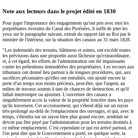
Note aux lecteurs dans le projet édité en 1830
Pour juger l'importance des engagements qu'ont pris avec moi les
porpriétaires riverains du Canal des Pyrénées, il suffit de jeter les
yeux sur le paragraphe suivant, extrait du rapport fait au Roi par le
ministre de l'intérieur, sur la situation des canaux au 31 mars 1828.
"Les indemnités des terrains, bâtimens et usines, ont excédé toutes
les prévisions dans une proportin aussi fâcheuse qu'extraordinaire,
et, à cet égard, les efforts de l'administration ont été impuissants
contre les prétentions immodérées des propriétaires. Les recours aux
tribunaux ont donné lieu partout à de longues procédures, qui, aux
sacrifices pécuniaires qu'elles ont entraînés, ont ajouté encore la
perte d'un temps non moins précieux, peut-être, que l'argent, au
milieu de travaux soumis à tant de chances de destruction, et qu'il
fallait interrompre ou ajourner. L'ouverture des canaux a
singulièrement accru la valeur de la propriété foncière dans les pays
qu'ils traversent. Cet accroissement, qui s'étend déjà sur un rayon
très-prolongé au-delà de l'emplacement des ouvrages, et qui, avec le
temps, s'étendra sur un rayon bien plus grand encore, semblait ne
devoir pas être payé par l'administration pour les terrains destinés à
ce même emplacement. C'est cependant ce qui est arrivé partout, et
l'on peut dire que le Gouvernement a porté, en quelque sorte, la