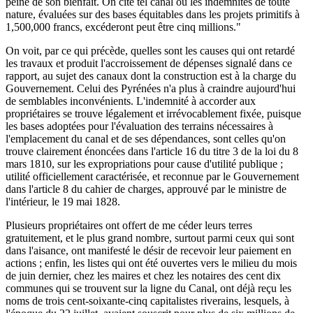
peine de son bienfait. On cite tel canal où les indemnités de toute
nature, évaluées sur des bases équitables dans les projets primitifs à
1,500,000 francs, excéderont peut être cinq millions."
On voit, par ce qui précède, quelles sont les causes qui ont retardé
les travaux et produit l'accroissement de dépenses signalé dans ce
rapport, au sujet des canaux dont la construction est à la charge du
Gouvernement. Celui des Pyrénées n'a plus à craindre aujourd'hui
de semblables inconvénients. L'indemnité à accorder aux
propriétaires se trouve légalement et irrévocablement fixée, puisque
les bases adoptées pour l'évaluation des terrains nécessaires à
l'emplacement du canal et de ses dépendances, sont celles qu'on
trouve clairement énoncées dans l'article 16 du titre 3 de la loi du 8
mars 1810, sur les expropriations pour cause d'utilité publique ;
utilité officiellement caractérisée, et reconnue par le Gouvernement
dans l'article 8 du cahier de charges, approuvé par le ministre de
l'intérieur, le 19 mai 1828.
Plusieurs propriétaires ont offert de me céder leurs terres
gratuitement, et le plus grand nombre, surtout parmi ceux qui sont
dans l'aisance, ont manifesté le désir de recevoir leur paiement en
actions ; enfin, les listes qui ont été ouvertes vers le milieu du mois
de juin dernier, chez les maires et chez les notaires des cent dix
communes qui se trouvent sur la ligne du Canal, ont déjà reçu les
noms de trois cent-soixante-cinq capitalistes riverains, lesquels, à