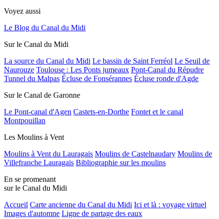
Voyez aussi
Le Blog du Canal du Midi
Sur le Canal du Midi
La source du Canal du Midi
Le bassin de Saint Ferréol
Le Seuil de
Naurouze
Toulouse : Les Ponts jumeaux
Pont-Canal du Répudre
Tunnel du Malpas
Écluse de Fonsérannes
Écluse ronde d'Agde
Sur le Canal de Garonne
Le Pont-canal d'Agen
Castets-en-Dorthe
Fontet et le canal
Montpouillan
Les Moulins à Vent
Moulins à Vent du Lauragais
Moulins de Castelnaudary
Moulins de
Villefranche Lauragais
Bibliographie sur les moulins
En se promenant
sur le Canal du Midi
Accueil
Carte ancienne du Canal du Midi
Ici et là : voyage virtuel
Images d'automne
Ligne de partage des eaux