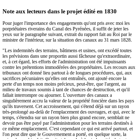
Note aux lecteurs dans le projet édité en 1830
Pour juger l'importance des engagements qu'ont pris avec moi les
porpriétaires riverains du Canal des Pyrénées, il suffit de jeter les
yeux sur le paragraphe suivant, extrait du rapport fait au Roi par le
ministre de l'intérieur, sur la situation des canaux au 31 mars 1828.
"Les indemnités des terrains, bâtimens et usines, ont excédé toutes
les prévisions dans une proportin aussi fâcheuse qu'extraordinaire,
et, à cet égard, les efforts de l'administration ont été impuissants
contre les prétentions immodérées des propriétaires. Les recours aux
tribunaux ont donné lieu partout à de longues procédures, qui, aux
sacrifices pécuniaires qu'elles ont entraînés, ont ajouté encore la
perte d'un temps non moins précieux, peut-être, que l'argent, au
milieu de travaux soumis à tant de chances de destruction, et qu'il
fallait interrompre ou ajourner. L'ouverture des canaux a
singulièrement accru la valeur de la propriété foncière dans les pays
qu'ils traversent. Cet accroissement, qui s'étend déjà sur un rayon
très-prolongé au-delà de l'emplacement des ouvrages, et qui, avec le
temps, s'étendra sur un rayon bien plus grand encore, semblait ne
devoir pas être payé par l'administration pour les terrains destinés à
ce même emplacement. C'est cependant ce qui est arrivé partout, et
l'on peut dire que le Gouvernement a porté, en quelque sorte, la