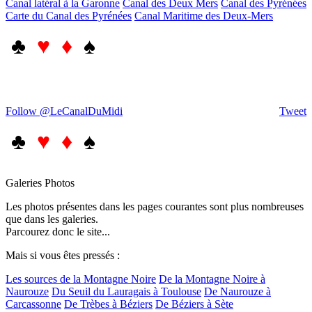
Canal latéral à la Garonne
Canal des Deux Mers
Canal des Pyrénées
Carte du Canal des Pyrénées
Canal Maritime des Deux-Mers
♣
♥ ♦
♠
Follow @LeCanalDuMidi
Tweet
♣
♥ ♦
♠
Galeries Photos
Les photos présentes dans les pages courantes sont plus nombreuses
que dans les galeries.
Parcourez donc le site...
Mais si vous êtes pressés :
Les sources de la Montagne Noire
De la Montagne Noire à
Naurouze
Du Seuil du Lauragais à Toulouse
De Naurouze à
Carcassonne
De Trèbes à Béziers
De Béziers à Sète