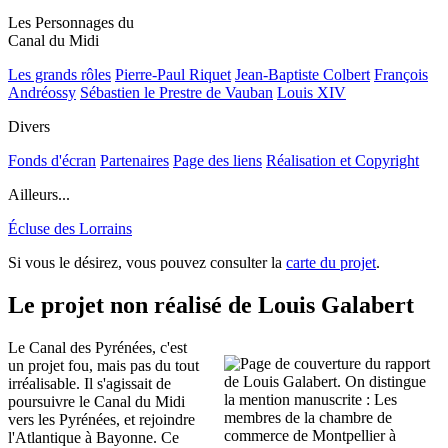
Les Personnages du
Canal du Midi
Les grands rôles
Pierre-Paul Riquet
Jean-Baptiste Colbert
François
Andréossy
Sébastien le Prestre de Vauban
Louis XIV
Divers
Fonds d'écran
Partenaires
Page des liens
Réalisation et Copyright
Ailleurs...
Écluse des Lorrains
Si vous le désirez, vous pouvez consulter la
carte du projet
.
Le projet non réalisé de Louis Galabert
Le Canal des Pyrénées, c'est
un projet fou, mais pas du tout
irréalisable. Il s'agissait de
poursuivre le Canal du Midi
vers les Pyrénées, et rejoindre
l'Atlantique à Bayonne. Ce