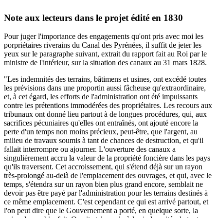
Note aux lecteurs dans le projet édité en 1830
Pour juger l'importance des engagements qu'ont pris avec moi les
porpriétaires riverains du Canal des Pyrénées, il suffit de jeter les
yeux sur le paragraphe suivant, extrait du rapport fait au Roi par le
ministre de l'intérieur, sur la situation des canaux au 31 mars 1828.
"Les indemnités des terrains, bâtimens et usines, ont excédé toutes
les prévisions dans une proportin aussi fâcheuse qu'extraordinaire,
et, à cet égard, les efforts de l'administration ont été impuissants
contre les prétentions immodérées des propriétaires. Les recours aux
tribunaux ont donné lieu partout à de longues procédures, qui, aux
sacrifices pécuniaires qu'elles ont entraînés, ont ajouté encore la
perte d'un temps non moins précieux, peut-être, que l'argent, au
milieu de travaux soumis à tant de chances de destruction, et qu'il
fallait interrompre ou ajourner. L'ouverture des canaux a
singulièrement accru la valeur de la propriété foncière dans les pays
qu'ils traversent. Cet accroissement, qui s'étend déjà sur un rayon
très-prolongé au-delà de l'emplacement des ouvrages, et qui, avec le
temps, s'étendra sur un rayon bien plus grand encore, semblait ne
devoir pas être payé par l'administration pour les terrains destinés à
ce même emplacement. C'est cependant ce qui est arrivé partout, et
l'on peut dire que le Gouvernement a porté, en quelque sorte, la