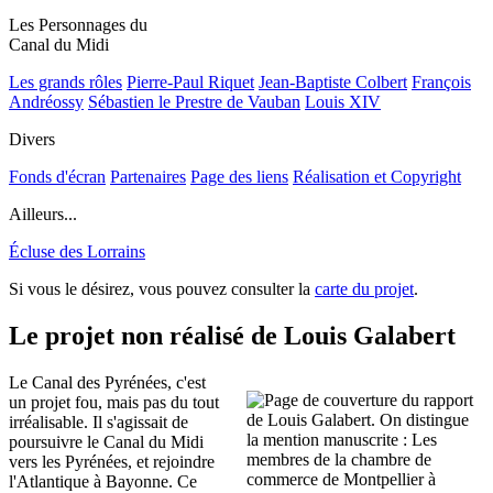
Les Personnages du
Canal du Midi
Les grands rôles
Pierre-Paul Riquet
Jean-Baptiste Colbert
François
Andréossy
Sébastien le Prestre de Vauban
Louis XIV
Divers
Fonds d'écran
Partenaires
Page des liens
Réalisation et Copyright
Ailleurs...
Écluse des Lorrains
Si vous le désirez, vous pouvez consulter la
carte du projet
.
Le projet non réalisé de Louis Galabert
Le Canal des Pyrénées, c'est
un projet fou, mais pas du tout
irréalisable. Il s'agissait de
poursuivre le Canal du Midi
vers les Pyrénées, et rejoindre
l'Atlantique à Bayonne. Ce