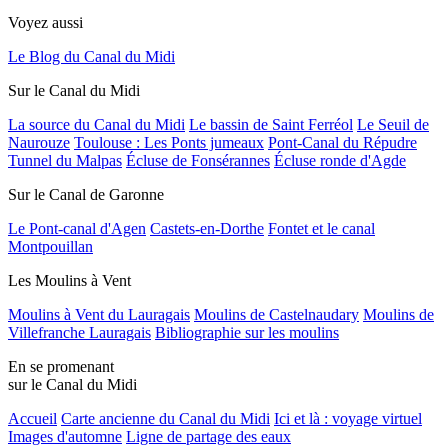
Voyez aussi
Le Blog du Canal du Midi
Sur le Canal du Midi
La source du Canal du Midi
Le bassin de Saint Ferréol
Le Seuil de
Naurouze
Toulouse : Les Ponts jumeaux
Pont-Canal du Répudre
Tunnel du Malpas
Écluse de Fonsérannes
Écluse ronde d'Agde
Sur le Canal de Garonne
Le Pont-canal d'Agen
Castets-en-Dorthe
Fontet et le canal
Montpouillan
Les Moulins à Vent
Moulins à Vent du Lauragais
Moulins de Castelnaudary
Moulins de
Villefranche Lauragais
Bibliographie sur les moulins
En se promenant
sur le Canal du Midi
Accueil
Carte ancienne du Canal du Midi
Ici et là : voyage virtuel
Images d'automne
Ligne de partage des eaux