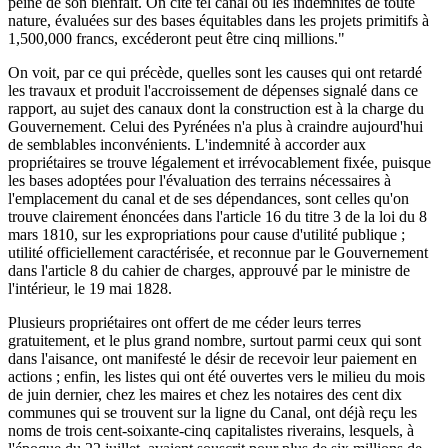
peine de son bienfait. On cite tel canal où les indemnités de toute
nature, évaluées sur des bases équitables dans les projets primitifs à
1,500,000 francs, excéderont peut être cinq millions."
On voit, par ce qui précède, quelles sont les causes qui ont retardé
les travaux et produit l'accroissement de dépenses signalé dans ce
rapport, au sujet des canaux dont la construction est à la charge du
Gouvernement. Celui des Pyrénées n'a plus à craindre aujourd'hui
de semblables inconvénients. L'indemnité à accorder aux
propriétaires se trouve légalement et irrévocablement fixée, puisque
les bases adoptées pour l'évaluation des terrains nécessaires à
l'emplacement du canal et de ses dépendances, sont celles qu'on
trouve clairement énoncées dans l'article 16 du titre 3 de la loi du 8
mars 1810, sur les expropriations pour cause d'utilité publique ;
utilité officiellement caractérisée, et reconnue par le Gouvernement
dans l'article 8 du cahier de charges, approuvé par le ministre de
l'intérieur, le 19 mai 1828.
Plusieurs propriétaires ont offert de me céder leurs terres
gratuitement, et le plus grand nombre, surtout parmi ceux qui sont
dans l'aisance, ont manifesté le désir de recevoir leur paiement en
actions ; enfin, les listes qui ont été ouvertes vers le milieu du mois
de juin dernier, chez les maires et chez les notaires des cent dix
communes qui se trouvent sur la ligne du Canal, ont déjà reçu les
noms de trois cent-soixante-cinq capitalistes riverains, lesquels, à