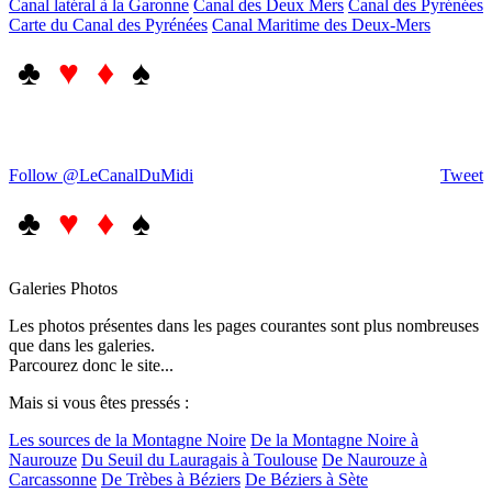
Canal latéral à la Garonne
Canal des Deux Mers
Canal des Pyrénées
Carte du Canal des Pyrénées
Canal Maritime des Deux-Mers
♣
♥ ♦
♠
Follow @LeCanalDuMidi
Tweet
♣
♥ ♦
♠
Galeries Photos
Les photos présentes dans les pages courantes sont plus nombreuses
que dans les galeries.
Parcourez donc le site...
Mais si vous êtes pressés :
Les sources de la Montagne Noire
De la Montagne Noire à
Naurouze
Du Seuil du Lauragais à Toulouse
De Naurouze à
Carcassonne
De Trèbes à Béziers
De Béziers à Sète