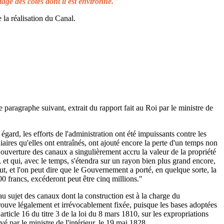
tage des côtes dont il est environné."
 la réalisation du Canal.
e paragraphe suivant, extrait du rapport fait au Roi par le ministre de
égard, les efforts de l'administration ont été impuissants contre les
aires qu'elles ont entraînés, ont ajouté encore la perte d'un temps non
L'ouverture des canaux a singulièrement accru la valeur de la propriété
 et qui, avec le temps, s'étendra sur un rayon bien plus grand encore,
ut, et l'on peut dire que le Gouvernement a porté, en quelque sorte, la
00 francs, excéderont peut être cinq millions."
au sujet des canaux dont la construction est à la charge du
rouve légalement et irrévocablement fixée, puisque les bases adoptées
rticle 16 du titre 3 de la loi du 8 mars 1810, sur les expropriations
é par le ministre de l'intérieur, le 19 mai 1828.