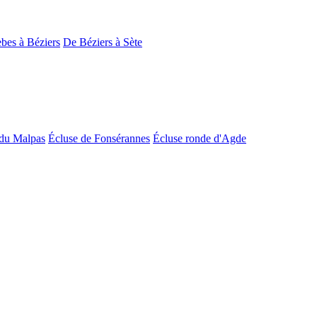
bes à Béziers
De Béziers à Sète
du Malpas
Écluse de Fonsérannes
Écluse ronde d'Agde