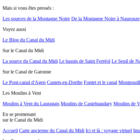
Mais si vous êtes pressés :
Les sources de la Montagne Noire
De la Montagne Noire à Naurouze
Voyez aussi
Le Blog du Canal du Midi
Sur le Canal du Midi
La source du Canal du Midi
Le bassin de Saint Ferréol
Le Seuil de N
Sur le Canal de Garonne
Le Pont-canal d'Agen
Castets-en-Dorthe
Fontet et le canal
Montpouil
Les Moulins à Vent
Moulins à Vent du Lauragais
Moulins de Castelnaudary
Moulins de V
En se promenant
sur le Canal du Midi
Accueil
Carte ancienne du Canal du Midi
Ici et là : voyage virtuel
Ima