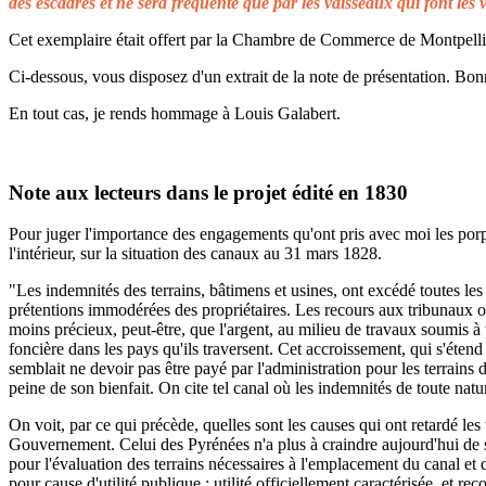
des escadres et ne sera fréquenté que par les vaisseaux qui font les 
Cet exemplaire était offert par la Chambre de Commerce de Montpellier 
Ci-dessous, vous disposez d'un extrait de la note de présentation. Bonn
En tout cas, je rends hommage à Louis Galabert.
Note aux lecteurs dans le projet édité en 1830
Pour juger l'importance des engagements qu'ont pris avec moi les porprié
l'intérieur, sur la situation des canaux au 31 mars 1828.
"Les indemnités des terrains, bâtimens et usines, ont excédé toutes les 
prétentions immodérées des propriétaires. Les recours aux tribunaux on
moins précieux, peut-être, que l'argent, au milieu de travaux soumis à t
foncière dans les pays qu'ils traversent. Cet accroissement, qui s'éten
semblait ne devoir pas être payé par l'administration pour les terrains
peine de son bienfait. On cite tel canal où les indemnités de toute natu
On voit, par ce qui précède, quelles sont les causes qui ont retardé le
Gouvernement. Celui des Pyrénées n'a plus à craindre aujourd'hui de s
pour l'évaluation des terrains nécessaires à l'emplacement du canal et 
pour cause d'utilité publique ; utilité officiellement caractérisée, et 