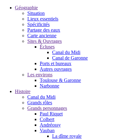
Géographie
Situation
Lieux essentiels
Spécificités
Partage des eaux
Carte ancienne
Sites & Ouvrages
Écluses
Canal du Midi
Canal de Garonne
Ports et bureaux
Autres ouvrages
Les environs
Toulouse & Garonne
Narbonne
Histoire
Canal du Midi
Grands rôles
Grands personnages
Paul Riquet
Colbert
Andréossy
Vauban
La dîme royale