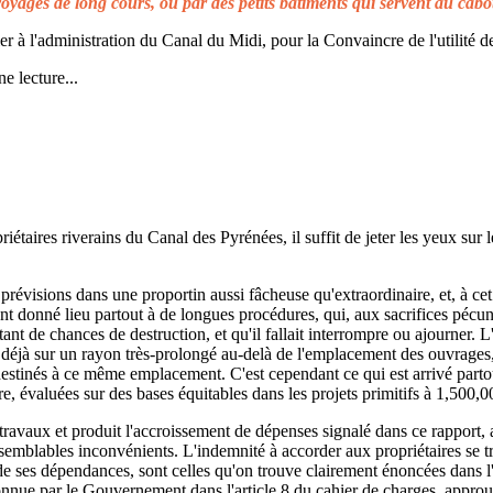
voyages de long cours, ou par des petits bâtiments qui servent au cabo
à l'administration du Canal du Midi, pour la Convaincre de l'utilité de
e lecture...
taires riverains du Canal des Pyrénées, il suffit de jeter les yeux sur l
prévisions dans une proportin aussi fâcheuse qu'extraordinaire, et, à cet 
t donné lieu partout à de longues procédures, qui, aux sacrifices pécuni
ant de chances de destruction, et qu'il fallait interrompre ou ajourner. 
d déjà sur un rayon très-prolongé au-delà de l'emplacement des ouvrages,
 destinés à ce même emplacement. C'est cependant ce qui est arrivé parto
re, évaluées sur des bases équitables dans les projets primitifs à 1,500,0
s travaux et produit l'accroissement de dépenses signalé dans ce rapport, 
emblables inconvénients. L'indemnité à accorder aux propriétaires se t
de ses dépendances, sont celles qu'on trouve clairement énoncées dans l'a
reconnue par le Gouvernement dans l'article 8 du cahier de charges, approuv