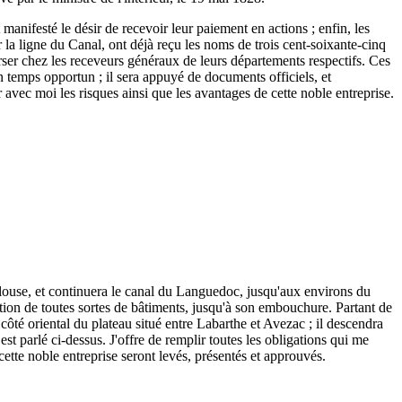
 manifesté le désir de recevoir leur paiement en actions ; enfin, les
r la ligne du Canal, ont déjà reçu les noms de trois cent-soixante-cinq
 verser chez les receveurs généraux de leurs départements respectifs. Ces
n temps opportun ; il sera appuyé de documents officiels, et
r avec moi les risques ainsi que les avantages de cette noble entreprise.
ulouse, et continuera le canal du Languedoc, jusqu'aux environs du
tion de toutes sortes de bâtiments, jusqu'à son embouchure. Partant de
ôté oriental du plateau situé entre Labarthe et Avezac ; il descendra
est parlé ci-dessus. J'offre de remplir toutes les obligations qui me
 cette noble entreprise seront levés, présentés et approuvés.