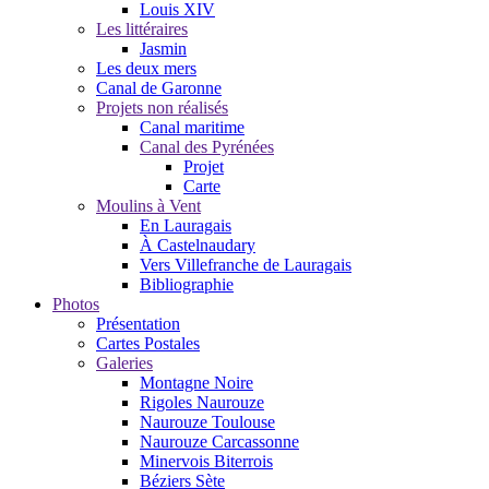
Louis XIV
Les littéraires
Jasmin
Les deux mers
Canal de Garonne
Projets non réalisés
Canal maritime
Canal des Pyrénées
Projet
Carte
Moulins à Vent
En Lauragais
À Castelnaudary
Vers Villefranche de Lauragais
Bibliographie
Photos
Présentation
Cartes Postales
Galeries
Montagne Noire
Rigoles Naurouze
Naurouze Toulouse
Naurouze Carcassonne
Minervois Biterrois
Béziers Sète