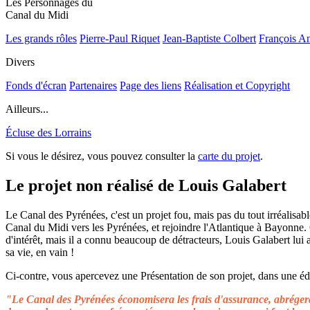
Les Personnages du
Canal du Midi
Les grands rôles
Pierre-Paul Riquet
Jean-Baptiste Colbert
François A
Divers
Fonds d'écran
Partenaires
Page des liens
Réalisation et Copyright
Ailleurs...
Écluse des Lorrains
Si vous le désirez, vous pouvez consulter la
carte du projet
.
Le projet non réalisé de Louis Galabert
Le Canal des Pyrénées, c'est un projet fou, mais pas du tout irréalisable
Canal du Midi vers les Pyrénées, et rejoindre l'Atlantique à Bayonne.
d'intérêt, mais il a connu beaucoup de détracteurs, Louis Galabert lui
sa vie, en vain !
Ci-contre, vous apercevez une Présentation de son projet, dans une édit
"Le Canal des Pyrénées économisera les frais d'assurance, abrégera 