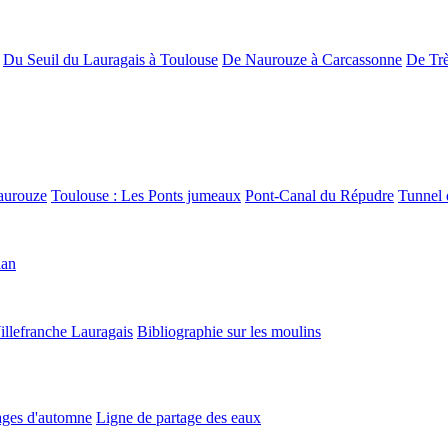
Du Seuil du Lauragais à Toulouse
De Naurouze à Carcassonne
De Trè
aurouze
Toulouse : Les Ponts jumeaux
Pont-Canal du Répudre
Tunnel 
lan
illefranche Lauragais
Bibliographie sur les moulins
ges d'automne
Ligne de partage des eaux