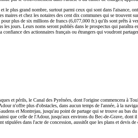
, et le plus grand nombre, surtout parmi ceux qui sont dans l'aisance, ont
 les maires et chez les notaires des cent dix communes qui se trouvent su
rit pour plus de six millions de francs (6,077,000 fr.) qu'ils sont prêts à
s les jours. Leurs noms seront publiés dans le prospectus qui paraîtra e
 la confiance des actionnaires français ou étrangers qui voudront partage
isques et périls, le Canal des Pyrénées, dont l'origine commencera à To
dour n'offre plus d'obstacles, dans aucun temps de l'année, à la naviga
udens et Montrejau, jusqu'au point de partage qui se trouve au bas du c
e, ainsi que celle de l'Adour, jusqu'aux environs du Bec-de-Grave, dont il 
nt stipulées dans l'acte de concession, aussitôt que les plans et devis de