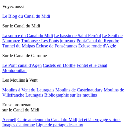
Voyez aussi
Le Blog du Canal du Midi
Sur le Canal du Midi
La source du Canal du Midi
Le bassin de Saint Ferréol
Le Seuil de
Naurouze
Toulouse : Les Ponts jumeaux
Pont-Canal du Répudre
Tunnel du Malpas
Écluse de Fonsérannes
Écluse ronde d'Agde
Sur le Canal de Garonne
Le Pont-canal d'Agen
Castets-en-Dorthe
Fontet et le canal
Montpouillan
Les Moulins à Vent
Moulins à Vent du Lauragais
Moulins de Castelnaudary
Moulins de
Villefranche Lauragais
Bibliographie sur les moulins
En se promenant
sur le Canal du Midi
Accueil
Carte ancienne du Canal du Midi
Ici et là : voyage virtuel
Images d'automne
Ligne de partage des eaux