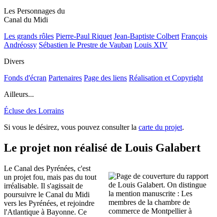
Les Personnages du
Canal du Midi
Les grands rôles
Pierre-Paul Riquet
Jean-Baptiste Colbert
François
Andréossy
Sébastien le Prestre de Vauban
Louis XIV
Divers
Fonds d'écran
Partenaires
Page des liens
Réalisation et Copyright
Ailleurs...
Écluse des Lorrains
Si vous le désirez, vous pouvez consulter la
carte du projet
.
Le projet non réalisé de Louis Galabert
Le Canal des Pyrénées, c'est
un projet fou, mais pas du tout
irréalisable. Il s'agissait de
poursuivre le Canal du Midi
vers les Pyrénées, et rejoindre
l'Atlantique à Bayonne. Ce