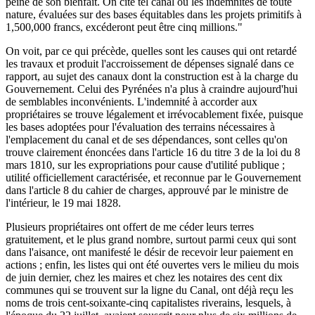
peine de son bienfait. On cite tel canal où les indemnités de toute
nature, évaluées sur des bases équitables dans les projets primitifs à
1,500,000 francs, excéderont peut être cinq millions."
On voit, par ce qui précède, quelles sont les causes qui ont retardé
les travaux et produit l'accroissement de dépenses signalé dans ce
rapport, au sujet des canaux dont la construction est à la charge du
Gouvernement. Celui des Pyrénées n'a plus à craindre aujourd'hui
de semblables inconvénients. L'indemnité à accorder aux
propriétaires se trouve légalement et irrévocablement fixée, puisque
les bases adoptées pour l'évaluation des terrains nécessaires à
l'emplacement du canal et de ses dépendances, sont celles qu'on
trouve clairement énoncées dans l'article 16 du titre 3 de la loi du 8
mars 1810, sur les expropriations pour cause d'utilité publique ;
utilité officiellement caractérisée, et reconnue par le Gouvernement
dans l'article 8 du cahier de charges, approuvé par le ministre de
l'intérieur, le 19 mai 1828.
Plusieurs propriétaires ont offert de me céder leurs terres
gratuitement, et le plus grand nombre, surtout parmi ceux qui sont
dans l'aisance, ont manifesté le désir de recevoir leur paiement en
actions ; enfin, les listes qui ont été ouvertes vers le milieu du mois
de juin dernier, chez les maires et chez les notaires des cent dix
communes qui se trouvent sur la ligne du Canal, ont déjà reçu les
noms de trois cent-soixante-cinq capitalistes riverains, lesquels, à