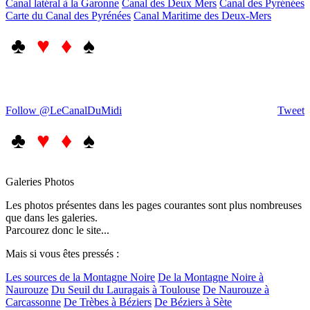
Canal latéral à la Garonne
Canal des Deux Mers
Canal des Pyrénées
Carte du Canal des Pyrénées
Canal Maritime des Deux-Mers
♣
♥ ♦
♠
Follow @LeCanalDuMidi
Tweet
♣
♥ ♦
♠
Galeries Photos
Les photos présentes dans les pages courantes sont plus nombreuses
que dans les galeries.
Parcourez donc le site...
Mais si vous êtes pressés :
Les sources de la Montagne Noire
De la Montagne Noire à
Naurouze
Du Seuil du Lauragais à Toulouse
De Naurouze à
Carcassonne
De Trèbes à Béziers
De Béziers à Sète