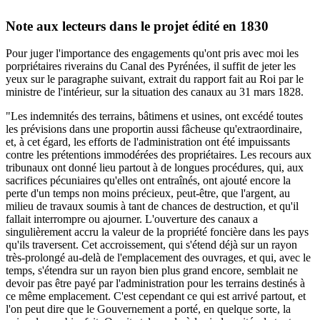
Note aux lecteurs dans le projet édité en 1830
Pour juger l'importance des engagements qu'ont pris avec moi les
porpriétaires riverains du Canal des Pyrénées, il suffit de jeter les
yeux sur le paragraphe suivant, extrait du rapport fait au Roi par le
ministre de l'intérieur, sur la situation des canaux au 31 mars 1828.
"Les indemnités des terrains, bâtimens et usines, ont excédé toutes
les prévisions dans une proportin aussi fâcheuse qu'extraordinaire,
et, à cet égard, les efforts de l'administration ont été impuissants
contre les prétentions immodérées des propriétaires. Les recours aux
tribunaux ont donné lieu partout à de longues procédures, qui, aux
sacrifices pécuniaires qu'elles ont entraînés, ont ajouté encore la
perte d'un temps non moins précieux, peut-être, que l'argent, au
milieu de travaux soumis à tant de chances de destruction, et qu'il
fallait interrompre ou ajourner. L'ouverture des canaux a
singulièrement accru la valeur de la propriété foncière dans les pays
qu'ils traversent. Cet accroissement, qui s'étend déjà sur un rayon
très-prolongé au-delà de l'emplacement des ouvrages, et qui, avec le
temps, s'étendra sur un rayon bien plus grand encore, semblait ne
devoir pas être payé par l'administration pour les terrains destinés à
ce même emplacement. C'est cependant ce qui est arrivé partout, et
l'on peut dire que le Gouvernement a porté, en quelque sorte, la