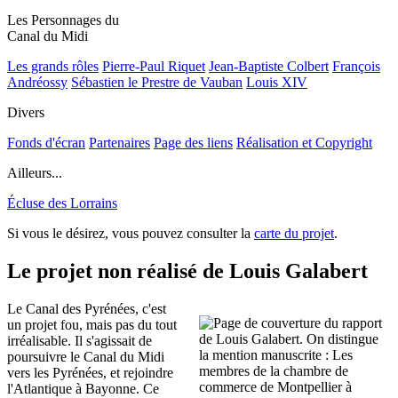
Les Personnages du
Canal du Midi
Les grands rôles
Pierre-Paul Riquet
Jean-Baptiste Colbert
François
Andréossy
Sébastien le Prestre de Vauban
Louis XIV
Divers
Fonds d'écran
Partenaires
Page des liens
Réalisation et Copyright
Ailleurs...
Écluse des Lorrains
Si vous le désirez, vous pouvez consulter la
carte du projet
.
Le projet non réalisé de Louis Galabert
Le Canal des Pyrénées, c'est
un projet fou, mais pas du tout
irréalisable. Il s'agissait de
poursuivre le Canal du Midi
vers les Pyrénées, et rejoindre
l'Atlantique à Bayonne. Ce