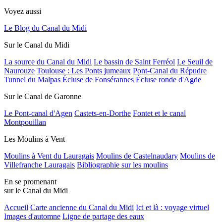
Voyez aussi
Le Blog du Canal du Midi
Sur le Canal du Midi
La source du Canal du Midi
Le bassin de Saint Ferréol
Le Seuil de
Naurouze
Toulouse : Les Ponts jumeaux
Pont-Canal du Répudre
Tunnel du Malpas
Écluse de Fonsérannes
Écluse ronde d'Agde
Sur le Canal de Garonne
Le Pont-canal d'Agen
Castets-en-Dorthe
Fontet et le canal
Montpouillan
Les Moulins à Vent
Moulins à Vent du Lauragais
Moulins de Castelnaudary
Moulins de
Villefranche Lauragais
Bibliographie sur les moulins
En se promenant
sur le Canal du Midi
Accueil
Carte ancienne du Canal du Midi
Ici et là : voyage virtuel
Images d'automne
Ligne de partage des eaux