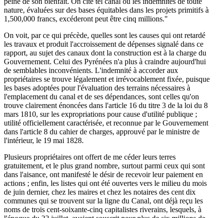
peine de son bienfait. On cite tel canal où les indemnités de toute
nature, évaluées sur des bases équitables dans les projets primitifs à
1,500,000 francs, excéderont peut être cinq millions."
On voit, par ce qui précède, quelles sont les causes qui ont retardé
les travaux et produit l'accroissement de dépenses signalé dans ce
rapport, au sujet des canaux dont la construction est à la charge du
Gouvernement. Celui des Pyrénées n'a plus à craindre aujourd'hui
de semblables inconvénients. L'indemnité à accorder aux
propriétaires se trouve légalement et irrévocablement fixée, puisque
les bases adoptées pour l'évaluation des terrains nécessaires à
l'emplacement du canal et de ses dépendances, sont celles qu'on
trouve clairement énoncées dans l'article 16 du titre 3 de la loi du 8
mars 1810, sur les expropriations pour cause d'utilité publique ;
utilité officiellement caractérisée, et reconnue par le Gouvernement
dans l'article 8 du cahier de charges, approuvé par le ministre de
l'intérieur, le 19 mai 1828.
Plusieurs propriétaires ont offert de me céder leurs terres
gratuitement, et le plus grand nombre, surtout parmi ceux qui sont
dans l'aisance, ont manifesté le désir de recevoir leur paiement en
actions ; enfin, les listes qui ont été ouvertes vers le milieu du mois
de juin dernier, chez les maires et chez les notaires des cent dix
communes qui se trouvent sur la ligne du Canal, ont déjà reçu les
noms de trois cent-soixante-cinq capitalistes riverains, lesquels, à