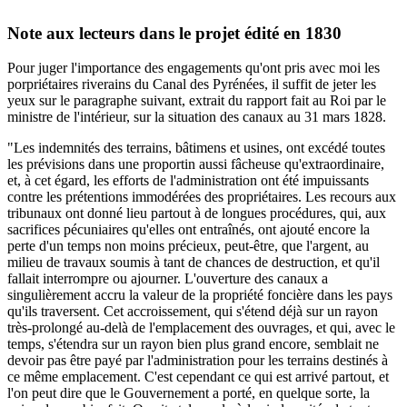
Note aux lecteurs dans le projet édité en 1830
Pour juger l'importance des engagements qu'ont pris avec moi les
porpriétaires riverains du Canal des Pyrénées, il suffit de jeter les
yeux sur le paragraphe suivant, extrait du rapport fait au Roi par le
ministre de l'intérieur, sur la situation des canaux au 31 mars 1828.
"Les indemnités des terrains, bâtimens et usines, ont excédé toutes
les prévisions dans une proportin aussi fâcheuse qu'extraordinaire,
et, à cet égard, les efforts de l'administration ont été impuissants
contre les prétentions immodérées des propriétaires. Les recours aux
tribunaux ont donné lieu partout à de longues procédures, qui, aux
sacrifices pécuniaires qu'elles ont entraînés, ont ajouté encore la
perte d'un temps non moins précieux, peut-être, que l'argent, au
milieu de travaux soumis à tant de chances de destruction, et qu'il
fallait interrompre ou ajourner. L'ouverture des canaux a
singulièrement accru la valeur de la propriété foncière dans les pays
qu'ils traversent. Cet accroissement, qui s'étend déjà sur un rayon
très-prolongé au-delà de l'emplacement des ouvrages, et qui, avec le
temps, s'étendra sur un rayon bien plus grand encore, semblait ne
devoir pas être payé par l'administration pour les terrains destinés à
ce même emplacement. C'est cependant ce qui est arrivé partout, et
l'on peut dire que le Gouvernement a porté, en quelque sorte, la