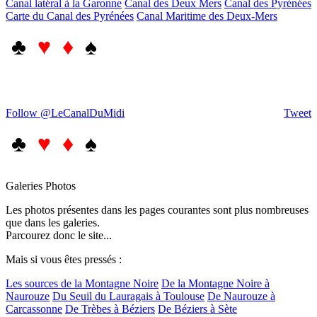
Canal latéral à la Garonne
Canal des Deux Mers
Canal des Pyrénées
Carte du Canal des Pyrénées
Canal Maritime des Deux-Mers
♣
♥ ♦
♠
Follow @LeCanalDuMidi
Tweet
♣
♥ ♦
♠
Galeries Photos
Les photos présentes dans les pages courantes sont plus nombreuses
que dans les galeries.
Parcourez donc le site...
Mais si vous êtes pressés :
Les sources de la Montagne Noire
De la Montagne Noire à
Naurouze
Du Seuil du Lauragais à Toulouse
De Naurouze à
Carcassonne
De Trèbes à Béziers
De Béziers à Sète