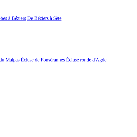
bes à Béziers
De Béziers à Sète
du Malpas
Écluse de Fonsérannes
Écluse ronde d'Agde