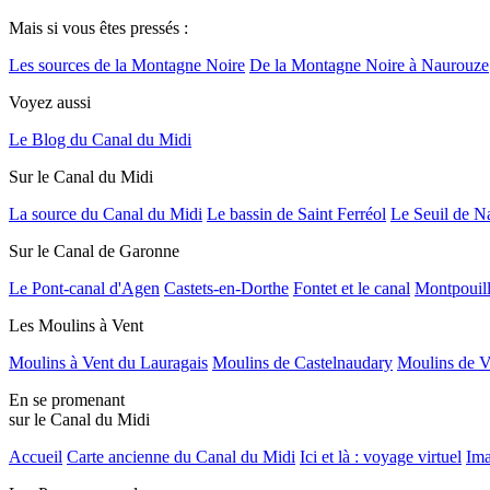
Mais si vous êtes pressés :
Les sources de la Montagne Noire
De la Montagne Noire à Naurouze
Voyez aussi
Le Blog du Canal du Midi
Sur le Canal du Midi
La source du Canal du Midi
Le bassin de Saint Ferréol
Le Seuil de N
Sur le Canal de Garonne
Le Pont-canal d'Agen
Castets-en-Dorthe
Fontet et le canal
Montpouil
Les Moulins à Vent
Moulins à Vent du Lauragais
Moulins de Castelnaudary
Moulins de V
En se promenant
sur le Canal du Midi
Accueil
Carte ancienne du Canal du Midi
Ici et là : voyage virtuel
Ima