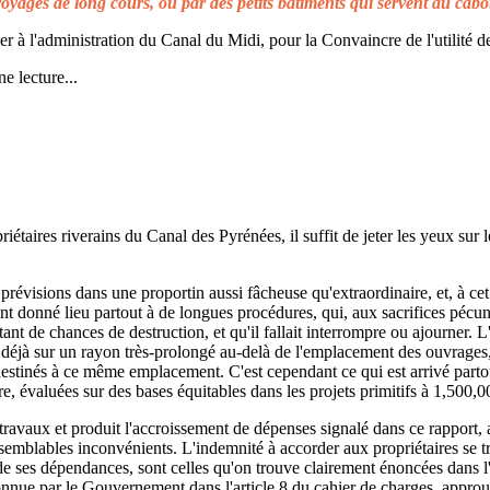
voyages de long cours, ou par des petits bâtiments qui servent au cabo
à l'administration du Canal du Midi, pour la Convaincre de l'utilité de
e lecture...
taires riverains du Canal des Pyrénées, il suffit de jeter les yeux sur l
prévisions dans une proportin aussi fâcheuse qu'extraordinaire, et, à cet 
t donné lieu partout à de longues procédures, qui, aux sacrifices pécuni
ant de chances de destruction, et qu'il fallait interrompre ou ajourner. 
d déjà sur un rayon très-prolongé au-delà de l'emplacement des ouvrages,
 destinés à ce même emplacement. C'est cependant ce qui est arrivé parto
re, évaluées sur des bases équitables dans les projets primitifs à 1,500,0
s travaux et produit l'accroissement de dépenses signalé dans ce rapport, 
emblables inconvénients. L'indemnité à accorder aux propriétaires se t
de ses dépendances, sont celles qu'on trouve clairement énoncées dans l'a
reconnue par le Gouvernement dans l'article 8 du cahier de charges, approuv