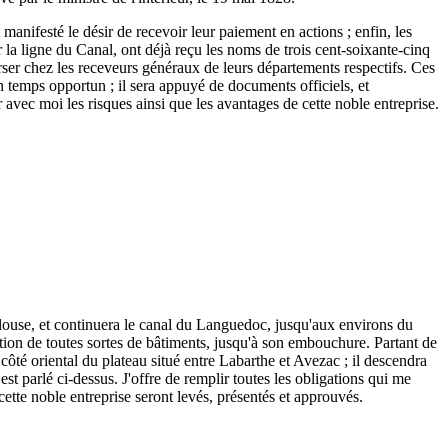
 manifesté le désir de recevoir leur paiement en actions ; enfin, les
r la ligne du Canal, ont déjà reçu les noms de trois cent-soixante-cinq
 verser chez les receveurs généraux de leurs départements respectifs. Ces
n temps opportun ; il sera appuyé de documents officiels, et
r avec moi les risques ainsi que les avantages de cette noble entreprise.
ulouse, et continuera le canal du Languedoc, jusqu'aux environs du
tion de toutes sortes de bâtiments, jusqu'à son embouchure. Partant de
ôté oriental du plateau situé entre Labarthe et Avezac ; il descendra
est parlé ci-dessus. J'offre de remplir toutes les obligations qui me
 cette noble entreprise seront levés, présentés et approuvés.