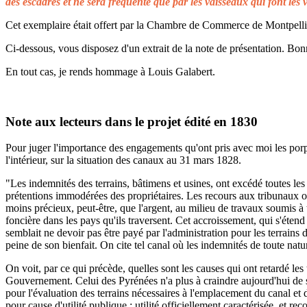
des escadres et ne sera fréquenté que par les vaisseaux qui font les 
Cet exemplaire était offert par la Chambre de Commerce de Montpellier 
Ci-dessous, vous disposez d'un extrait de la note de présentation. Bonn
En tout cas, je rends hommage à Louis Galabert.
Note aux lecteurs dans le projet édité en 1830
Pour juger l'importance des engagements qu'ont pris avec moi les porprié
l'intérieur, sur la situation des canaux au 31 mars 1828.
"Les indemnités des terrains, bâtimens et usines, ont excédé toutes les 
prétentions immodérées des propriétaires. Les recours aux tribunaux on
moins précieux, peut-être, que l'argent, au milieu de travaux soumis à t
foncière dans les pays qu'ils traversent. Cet accroissement, qui s'éten
semblait ne devoir pas être payé par l'administration pour les terrains
peine de son bienfait. On cite tel canal où les indemnités de toute natu
On voit, par ce qui précède, quelles sont les causes qui ont retardé le
Gouvernement. Celui des Pyrénées n'a plus à craindre aujourd'hui de s
pour l'évaluation des terrains nécessaires à l'emplacement du canal et 
pour cause d'utilité publique ; utilité officiellement caractérisée, et 