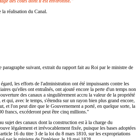
tage des côtes dont il est environné."
 la réalisation du Canal.
e paragraphe suivant, extrait du rapport fait au Roi par le ministre de
égard, les efforts de l'administration ont été impuissants contre les
aires qu'elles ont entraînés, ont ajouté encore la perte d'un temps non
L'ouverture des canaux a singulièrement accru la valeur de la propriété
 et qui, avec le temps, s'étendra sur un rayon bien plus grand encore,
ut, et l'on peut dire que le Gouvernement a porté, en quelque sorte, la
00 francs, excéderont peut être cinq millions."
au sujet des canaux dont la construction est à la charge du
rouve légalement et irrévocablement fixée, puisque les bases adoptées
rticle 16 du titre 3 de la loi du 8 mars 1810, sur les expropriations
é par le ministre de l'intérieur, le 19 mai 1828.