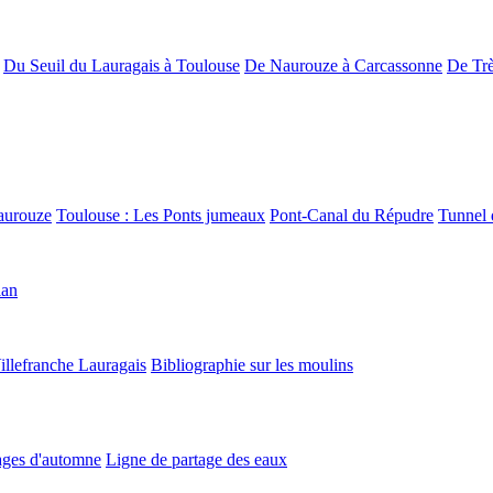
Du Seuil du Lauragais à Toulouse
De Naurouze à Carcassonne
De Trè
aurouze
Toulouse : Les Ponts jumeaux
Pont-Canal du Répudre
Tunnel 
lan
illefranche Lauragais
Bibliographie sur les moulins
ges d'automne
Ligne de partage des eaux