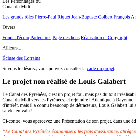
Les Personnages du
Canal du Midi
Les grands rôles
Pierre-Paul Riquet
Jean-Baptiste Colbert
François A
Divers
Fonds d'écran
Partenaires
Page des liens
Réalisation et Copyright
Ailleurs...
Écluse des Lorrains
Si vous le désirez, vous pouvez consulter la
carte du projet
.
Le projet non réalisé de Louis Galabert
Le Canal des Pyrénées, c'est un projet fou, mais pas du tout irréalisable
Canal du Midi vers les Pyrénées, et rejoindre l'Atlantique à Bayonne.
d'intérêt, mais il a connu beaucoup de détracteurs, Louis Galabert lui
sa vie, en vain !
Ci-contre, vous apercevez une Présentation de son projet, dans une édit
"Le Canal des Pyrénées économisera les frais d'assurance, abrégera 