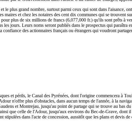
, et le plus grand nombre, surtout parmi ceux qui sont dans l'aisance, ont
 les maires et chez les notaires des cent dix communes qui se trouvent su
rit pour plus de six millions de francs (6,077,000 fr.) qu'ils sont prêts à
s les jours. Leurs noms seront publiés dans le prospectus qui paraîtra e
 la confiance des actionnaires français ou étrangers qui voudront partage
isques et périls, le Canal des Pyrénées, dont l'origine commencera à To
dour n'offre plus d'obstacles, dans aucun temps de l'année, à la naviga
udens et Montrejau, jusqu'au point de partage qui se trouve au bas du c
e, ainsi que celle de l'Adour, jusqu'aux environs du Bec-de-Grave, dont il 
nt stipulées dans l'acte de concession, aussitôt que les plans et devis de