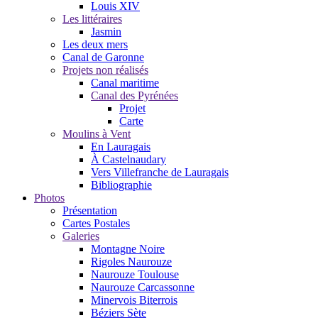
Louis XIV
Les littéraires
Jasmin
Les deux mers
Canal de Garonne
Projets non réalisés
Canal maritime
Canal des Pyrénées
Projet
Carte
Moulins à Vent
En Lauragais
À Castelnaudary
Vers Villefranche de Lauragais
Bibliographie
Photos
Présentation
Cartes Postales
Galeries
Montagne Noire
Rigoles Naurouze
Naurouze Toulouse
Naurouze Carcassonne
Minervois Biterrois
Béziers Sète