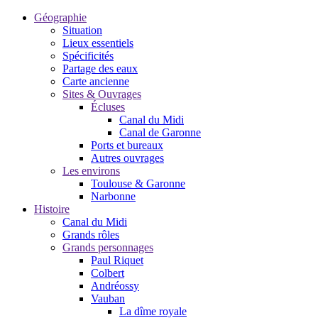
Géographie
Situation
Lieux essentiels
Spécificités
Partage des eaux
Carte ancienne
Sites & Ouvrages
Écluses
Canal du Midi
Canal de Garonne
Ports et bureaux
Autres ouvrages
Les environs
Toulouse & Garonne
Narbonne
Histoire
Canal du Midi
Grands rôles
Grands personnages
Paul Riquet
Colbert
Andréossy
Vauban
La dîme royale