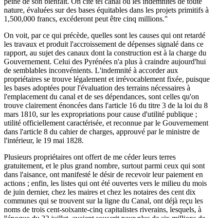
peine de son bienfait. On cite tel canal où les indemnités de toute
nature, évaluées sur des bases équitables dans les projets primitifs à
1,500,000 francs, excéderont peut être cinq millions."
On voit, par ce qui précède, quelles sont les causes qui ont retardé
les travaux et produit l'accroissement de dépenses signalé dans ce
rapport, au sujet des canaux dont la construction est à la charge du
Gouvernement. Celui des Pyrénées n'a plus à craindre aujourd'hui
de semblables inconvénients. L'indemnité à accorder aux
propriétaires se trouve légalement et irrévocablement fixée, puisque
les bases adoptées pour l'évaluation des terrains nécessaires à
l'emplacement du canal et de ses dépendances, sont celles qu'on
trouve clairement énoncées dans l'article 16 du titre 3 de la loi du 8
mars 1810, sur les expropriations pour cause d'utilité publique ;
utilité officiellement caractérisée, et reconnue par le Gouvernement
dans l'article 8 du cahier de charges, approuvé par le ministre de
l'intérieur, le 19 mai 1828.
Plusieurs propriétaires ont offert de me céder leurs terres
gratuitement, et le plus grand nombre, surtout parmi ceux qui sont
dans l'aisance, ont manifesté le désir de recevoir leur paiement en
actions ; enfin, les listes qui ont été ouvertes vers le milieu du mois
de juin dernier, chez les maires et chez les notaires des cent dix
communes qui se trouvent sur la ligne du Canal, ont déjà reçu les
noms de trois cent-soixante-cinq capitalistes riverains, lesquels, à