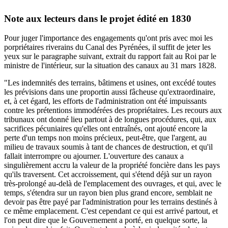
Note aux lecteurs dans le projet édité en 1830
Pour juger l'importance des engagements qu'ont pris avec moi les
porpriétaires riverains du Canal des Pyrénées, il suffit de jeter les
yeux sur le paragraphe suivant, extrait du rapport fait au Roi par le
ministre de l'intérieur, sur la situation des canaux au 31 mars 1828.
"Les indemnités des terrains, bâtimens et usines, ont excédé toutes
les prévisions dans une proportin aussi fâcheuse qu'extraordinaire,
et, à cet égard, les efforts de l'administration ont été impuissants
contre les prétentions immodérées des propriétaires. Les recours aux
tribunaux ont donné lieu partout à de longues procédures, qui, aux
sacrifices pécuniaires qu'elles ont entraînés, ont ajouté encore la
perte d'un temps non moins précieux, peut-être, que l'argent, au
milieu de travaux soumis à tant de chances de destruction, et qu'il
fallait interrompre ou ajourner. L'ouverture des canaux a
singulièrement accru la valeur de la propriété foncière dans les pays
qu'ils traversent. Cet accroissement, qui s'étend déjà sur un rayon
très-prolongé au-delà de l'emplacement des ouvrages, et qui, avec le
temps, s'étendra sur un rayon bien plus grand encore, semblait ne
devoir pas être payé par l'administration pour les terrains destinés à
ce même emplacement. C'est cependant ce qui est arrivé partout, et
l'on peut dire que le Gouvernement a porté, en quelque sorte, la