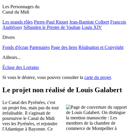
Les Personnages du
Canal du Midi
Les grands rôles
Pierre-Paul Riquet
Jean-Baptiste Colbert
François
Andréossy
Sébastien le Prestre de Vauban
Louis XIV
Divers
Fonds d'écran
Partenaires
Page des liens
Réalisation et Copyright
Ailleurs...
Écluse des Lorrains
Si vous le désirez, vous pouvez consulter la
carte du projet
.
Le projet non réalisé de Louis Galabert
Le Canal des Pyrénées, c'est
un projet fou, mais pas du tout
irréalisable. Il s'agissait de
poursuivre le Canal du Midi
vers les Pyrénées, et rejoindre
l'Atlantique à Bayonne. Ce