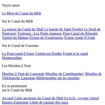
Voyez aussi
Le Blog du Canal du Midi
Sur le Canal du Midi
La source du Canal du Midi
Le bassin de Saint Ferréol
Le Seuil de
Naurouze
Toulouse : Les Ponts jumeaux
Pont-Canal du Répudre
Tunnel du Malpas
Écluse de Fonsérannes
Écluse ronde d'Agde
Sur le Canal de Garonne
Le Pont-canal d'Agen
Castets-en-Dorthe
Fontet et le canal
Montpouillan
Les Moulins à Vent
Moulins à Vent du Lauragais
Moulins de Castelnaudary
Moulins de
Villefranche Lauragais
Bibliographie sur les moulins
En se promenant
sur le Canal du Midi
Accueil
Carte ancienne du Canal du Midi
Ici et là : voyage virtuel
Images d'automne
Ligne de partage des eaux