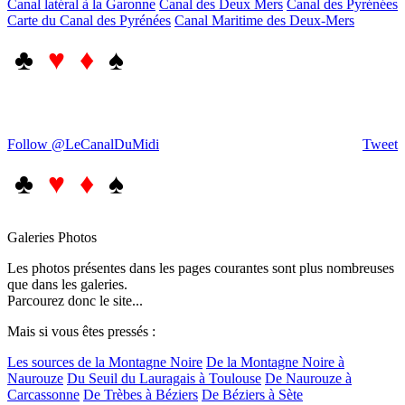
Canal latéral à la Garonne
Canal des Deux Mers
Canal des Pyrénées
Carte du Canal des Pyrénées
Canal Maritime des Deux-Mers
♣
♥ ♦
♠
Follow @LeCanalDuMidi
Tweet
♣
♥ ♦
♠
Galeries Photos
Les photos présentes dans les pages courantes sont plus nombreuses
que dans les galeries.
Parcourez donc le site...
Mais si vous êtes pressés :
Les sources de la Montagne Noire
De la Montagne Noire à
Naurouze
Du Seuil du Lauragais à Toulouse
De Naurouze à
Carcassonne
De Trèbes à Béziers
De Béziers à Sète