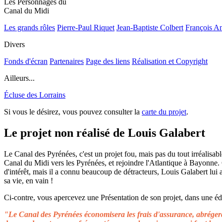
Les Personnages du
Canal du Midi
Les grands rôles
Pierre-Paul Riquet
Jean-Baptiste Colbert
François A
Divers
Fonds d'écran
Partenaires
Page des liens
Réalisation et Copyright
Ailleurs...
Écluse des Lorrains
Si vous le désirez, vous pouvez consulter la
carte du projet
.
Le projet non réalisé de Louis Galabert
Le Canal des Pyrénées, c'est un projet fou, mais pas du tout irréalisable
Canal du Midi vers les Pyrénées, et rejoindre l'Atlantique à Bayonne.
d'intérêt, mais il a connu beaucoup de détracteurs, Louis Galabert lui
sa vie, en vain !
Ci-contre, vous apercevez une Présentation de son projet, dans une édit
"Le Canal des Pyrénées économisera les frais d'assurance, abrégera 