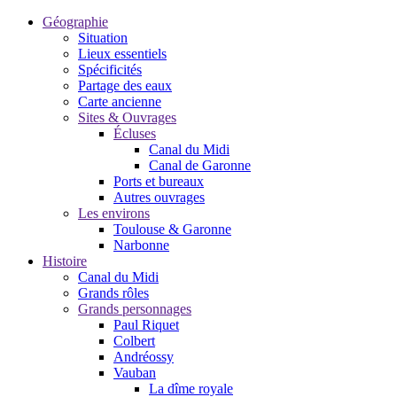
Géographie
Situation
Lieux essentiels
Spécificités
Partage des eaux
Carte ancienne
Sites & Ouvrages
Écluses
Canal du Midi
Canal de Garonne
Ports et bureaux
Autres ouvrages
Les environs
Toulouse & Garonne
Narbonne
Histoire
Canal du Midi
Grands rôles
Grands personnages
Paul Riquet
Colbert
Andréossy
Vauban
La dîme royale