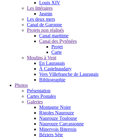
Louis XIV
Les littéraires
Jasmin
Les deux mers
Canal de Garonne
Projets non réalisés
Canal maritime
Canal des Pyrénées
Projet
Carte
Moulins à Vent
En Lauragais
À Castelnaudary
Vers Villefranche de Lauragais
Bibliographie
Photos
Présentation
Cartes Postales
Galeries
Montagne Noire
Rigoles Naurouze
Naurouze Toulouse
Naurouze Carcassonne
Minervois Biterrois
Béziers Sète