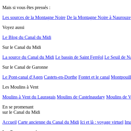
Mais si vous êtes pressés :
Les sources de la Montagne Noire
De la Montagne Noire à Naurouze
Voyez aussi
Le Blog du Canal du Midi
Sur le Canal du Midi
La source du Canal du Midi
Le bassin de Saint Ferréol
Le Seuil de N
Sur le Canal de Garonne
Le Pont-canal d'Agen
Castets-en-Dorthe
Fontet et le canal
Montpouil
Les Moulins à Vent
Moulins à Vent du Lauragais
Moulins de Castelnaudary
Moulins de V
En se promenant
sur le Canal du Midi
Accueil
Carte ancienne du Canal du Midi
Ici et là : voyage virtuel
Ima