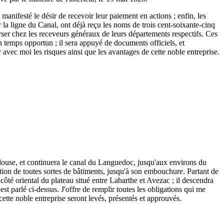
 manifesté le désir de recevoir leur paiement en actions ; enfin, les
r la ligne du Canal, ont déjà reçu les noms de trois cent-soixante-cinq
 verser chez les receveurs généraux de leurs départements respectifs. Ces
n temps opportun ; il sera appuyé de documents officiels, et
r avec moi les risques ainsi que les avantages de cette noble entreprise.
ulouse, et continuera le canal du Languedoc, jusqu'aux environs du
tion de toutes sortes de bâtiments, jusqu'à son embouchure. Partant de
ôté oriental du plateau situé entre Labarthe et Avezac ; il descendra
est parlé ci-dessus. J'offre de remplir toutes les obligations qui me
 cette noble entreprise seront levés, présentés et approuvés.