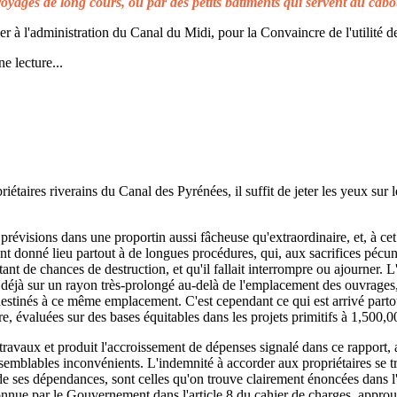
voyages de long cours, ou par des petits bâtiments qui servent au cabo
à l'administration du Canal du Midi, pour la Convaincre de l'utilité de
e lecture...
taires riverains du Canal des Pyrénées, il suffit de jeter les yeux sur l
prévisions dans une proportin aussi fâcheuse qu'extraordinaire, et, à cet 
t donné lieu partout à de longues procédures, qui, aux sacrifices pécuni
ant de chances de destruction, et qu'il fallait interrompre ou ajourner. 
d déjà sur un rayon très-prolongé au-delà de l'emplacement des ouvrages,
 destinés à ce même emplacement. C'est cependant ce qui est arrivé parto
re, évaluées sur des bases équitables dans les projets primitifs à 1,500,0
s travaux et produit l'accroissement de dépenses signalé dans ce rapport, 
emblables inconvénients. L'indemnité à accorder aux propriétaires se t
de ses dépendances, sont celles qu'on trouve clairement énoncées dans l'a
reconnue par le Gouvernement dans l'article 8 du cahier de charges, approuv