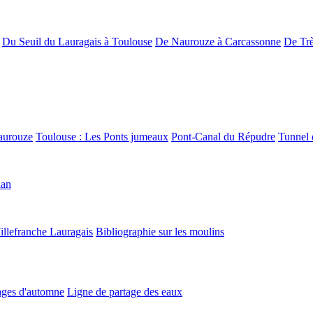
Du Seuil du Lauragais à Toulouse
De Naurouze à Carcassonne
De Trè
aurouze
Toulouse : Les Ponts jumeaux
Pont-Canal du Répudre
Tunnel 
lan
illefranche Lauragais
Bibliographie sur les moulins
ges d'automne
Ligne de partage des eaux