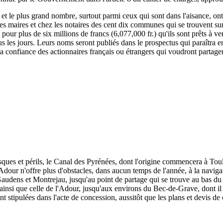
, et le plus grand nombre, surtout parmi ceux qui sont dans l'aisance, ont
 les maires et chez les notaires des cent dix communes qui se trouvent su
rit pour plus de six millions de francs (6,077,000 fr.) qu'ils sont prêts à
s les jours. Leurs noms seront publiés dans le prospectus qui paraîtra e
 la confiance des actionnaires français ou étrangers qui voudront partage
isques et périls, le Canal des Pyrénées, dont l'origine commencera à To
dour n'offre plus d'obstacles, dans aucun temps de l'année, à la naviga
udens et Montrejau, jusqu'au point de partage qui se trouve au bas du c
e, ainsi que celle de l'Adour, jusqu'aux environs du Bec-de-Grave, dont il 
nt stipulées dans l'acte de concession, aussitôt que les plans et devis de