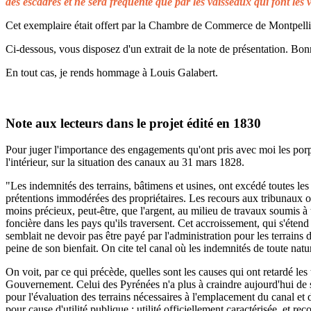
des escadres et ne sera fréquenté que par les vaisseaux qui font les 
Cet exemplaire était offert par la Chambre de Commerce de Montpellier 
Ci-dessous, vous disposez d'un extrait de la note de présentation. Bonn
En tout cas, je rends hommage à Louis Galabert.
Note aux lecteurs dans le projet édité en 1830
Pour juger l'importance des engagements qu'ont pris avec moi les porprié
l'intérieur, sur la situation des canaux au 31 mars 1828.
"Les indemnités des terrains, bâtimens et usines, ont excédé toutes les 
prétentions immodérées des propriétaires. Les recours aux tribunaux on
moins précieux, peut-être, que l'argent, au milieu de travaux soumis à t
foncière dans les pays qu'ils traversent. Cet accroissement, qui s'éten
semblait ne devoir pas être payé par l'administration pour les terrains
peine de son bienfait. On cite tel canal où les indemnités de toute natu
On voit, par ce qui précède, quelles sont les causes qui ont retardé le
Gouvernement. Celui des Pyrénées n'a plus à craindre aujourd'hui de s
pour l'évaluation des terrains nécessaires à l'emplacement du canal et 
pour cause d'utilité publique ; utilité officiellement caractérisée, et 