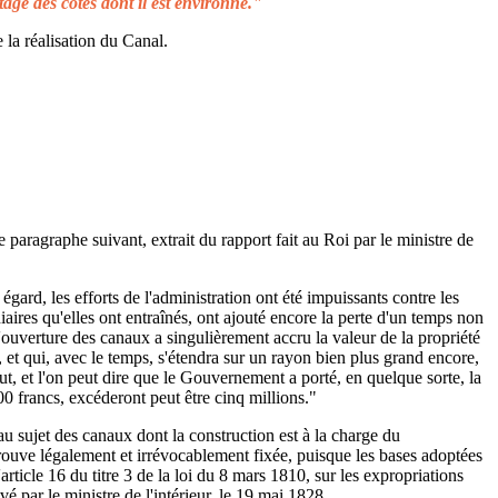
tage des côtes dont il est environné."
 la réalisation du Canal.
e paragraphe suivant, extrait du rapport fait au Roi par le ministre de
égard, les efforts de l'administration ont été impuissants contre les
aires qu'elles ont entraînés, ont ajouté encore la perte d'un temps non
L'ouverture des canaux a singulièrement accru la valeur de la propriété
 et qui, avec le temps, s'étendra sur un rayon bien plus grand encore,
ut, et l'on peut dire que le Gouvernement a porté, en quelque sorte, la
00 francs, excéderont peut être cinq millions."
au sujet des canaux dont la construction est à la charge du
rouve légalement et irrévocablement fixée, puisque les bases adoptées
rticle 16 du titre 3 de la loi du 8 mars 1810, sur les expropriations
é par le ministre de l'intérieur, le 19 mai 1828.