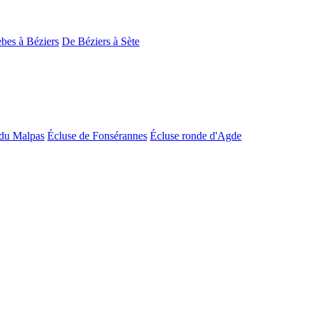
bes à Béziers
De Béziers à Sète
du Malpas
Écluse de Fonsérannes
Écluse ronde d'Agde