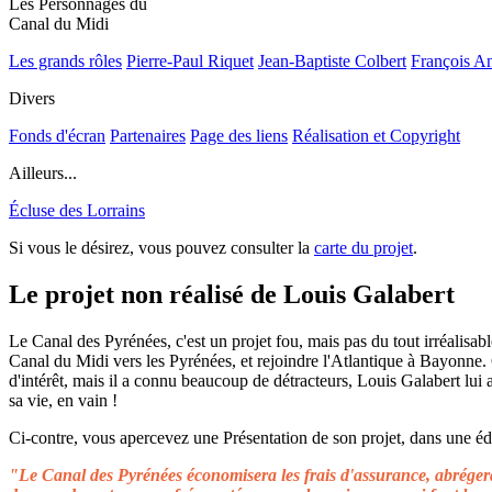
Les Personnages du
Canal du Midi
Les grands rôles
Pierre-Paul Riquet
Jean-Baptiste Colbert
François A
Divers
Fonds d'écran
Partenaires
Page des liens
Réalisation et Copyright
Ailleurs...
Écluse des Lorrains
Si vous le désirez, vous pouvez consulter la
carte du projet
.
Le projet non réalisé de Louis Galabert
Le Canal des Pyrénées, c'est un projet fou, mais pas du tout irréalisable
Canal du Midi vers les Pyrénées, et rejoindre l'Atlantique à Bayonne.
d'intérêt, mais il a connu beaucoup de détracteurs, Louis Galabert lui
sa vie, en vain !
Ci-contre, vous apercevez une Présentation de son projet, dans une édit
"Le Canal des Pyrénées économisera les frais d'assurance, abrégera 