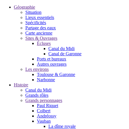
Géographie
Situation
Lieux essentiels
Spécificités
Partage des eaux
Carte ancienne
Sites & Ouvrages
Écluses
Canal du Midi
Canal de Garonne
Ports et bureaux
Autres ouvrages
Les environs
Toulouse & Garonne
Narbonne
Histoire
Canal du Midi
Grands rôles
Grands personnages
Paul Riquet
Colbert
Andréossy
Vauban
La dîme royale