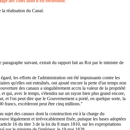
tage des côtes dont il est environné."
 la réalisation du Canal.
e paragraphe suivant, extrait du rapport fait au Roi par le ministre de
égard, les efforts de l'administration ont été impuissants contre les
aires qu'elles ont entraînés, ont ajouté encore la perte d'un temps non
L'ouverture des canaux a singulièrement accru la valeur de la propriété
 et qui, avec le temps, s'étendra sur un rayon bien plus grand encore,
ut, et l'on peut dire que le Gouvernement a porté, en quelque sorte, la
00 francs, excéderont peut être cinq millions."
au sujet des canaux dont la construction est à la charge du
rouve légalement et irrévocablement fixée, puisque les bases adoptées
rticle 16 du titre 3 de la loi du 8 mars 1810, sur les expropriations
é par le ministre de l'intérieur, le 19 mai 1828.