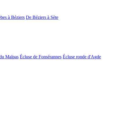
bes à Béziers
De Béziers à Sète
du Malpas
Écluse de Fonsérannes
Écluse ronde d'Agde