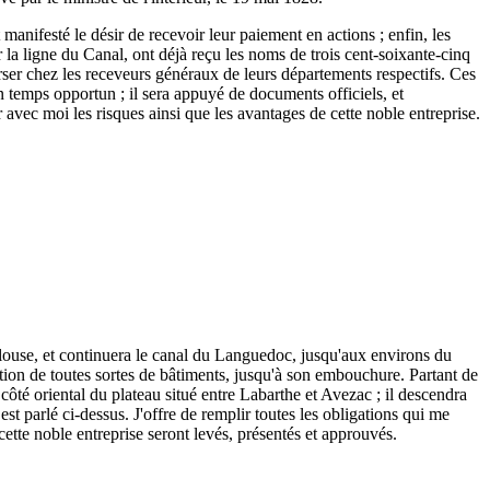
 manifesté le désir de recevoir leur paiement en actions ; enfin, les
r la ligne du Canal, ont déjà reçu les noms de trois cent-soixante-cinq
 verser chez les receveurs généraux de leurs départements respectifs. Ces
n temps opportun ; il sera appuyé de documents officiels, et
r avec moi les risques ainsi que les avantages de cette noble entreprise.
ulouse, et continuera le canal du Languedoc, jusqu'aux environs du
tion de toutes sortes de bâtiments, jusqu'à son embouchure. Partant de
ôté oriental du plateau situé entre Labarthe et Avezac ; il descendra
est parlé ci-dessus. J'offre de remplir toutes les obligations qui me
 cette noble entreprise seront levés, présentés et approuvés.