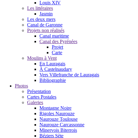
Louis XIV
Les littéraires
Jasmin
Les deux mers
Canal de Garonne
Projets non réalisés
Canal maritime
Canal des Pyrénées
Projet
Carte
Moulins à Vent
En Lauragais
À Castelnaudary
Vers Villefranche de Lauragais
Bibliographie
Photos
Présentation
Cartes Postales
Galeries
Montagne Noire
Rigoles Naurouze
Naurouze Toulouse
Naurouze Carcassonne
Minervois Biterrois
Béziers Sète