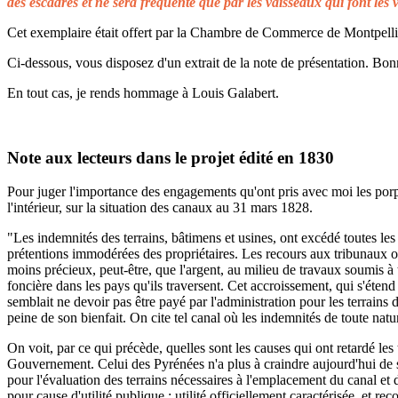
des escadres et ne sera fréquenté que par les vaisseaux qui font les 
Cet exemplaire était offert par la Chambre de Commerce de Montpellier 
Ci-dessous, vous disposez d'un extrait de la note de présentation. Bonn
En tout cas, je rends hommage à Louis Galabert.
Note aux lecteurs dans le projet édité en 1830
Pour juger l'importance des engagements qu'ont pris avec moi les porprié
l'intérieur, sur la situation des canaux au 31 mars 1828.
"Les indemnités des terrains, bâtimens et usines, ont excédé toutes les 
prétentions immodérées des propriétaires. Les recours aux tribunaux on
moins précieux, peut-être, que l'argent, au milieu de travaux soumis à t
foncière dans les pays qu'ils traversent. Cet accroissement, qui s'éten
semblait ne devoir pas être payé par l'administration pour les terrains
peine de son bienfait. On cite tel canal où les indemnités de toute natu
On voit, par ce qui précède, quelles sont les causes qui ont retardé le
Gouvernement. Celui des Pyrénées n'a plus à craindre aujourd'hui de s
pour l'évaluation des terrains nécessaires à l'emplacement du canal et 
pour cause d'utilité publique ; utilité officiellement caractérisée, et 