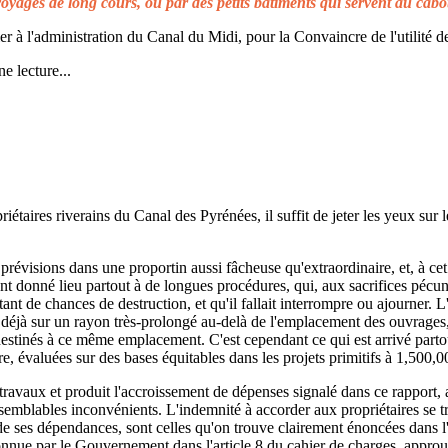
voyages de long cours, ou par des petits bâtiments qui servent au cabo
à l'administration du Canal du Midi, pour la Convaincre de l'utilité de
e lecture...
taires riverains du Canal des Pyrénées, il suffit de jeter les yeux sur l
prévisions dans une proportin aussi fâcheuse qu'extraordinaire, et, à cet 
t donné lieu partout à de longues procédures, qui, aux sacrifices pécuni
ant de chances de destruction, et qu'il fallait interrompre ou ajourner. 
d déjà sur un rayon très-prolongé au-delà de l'emplacement des ouvrages,
 destinés à ce même emplacement. C'est cependant ce qui est arrivé parto
re, évaluées sur des bases équitables dans les projets primitifs à 1,500,0
s travaux et produit l'accroissement de dépenses signalé dans ce rapport, 
emblables inconvénients. L'indemnité à accorder aux propriétaires se t
de ses dépendances, sont celles qu'on trouve clairement énoncées dans l'a
reconnue par le Gouvernement dans l'article 8 du cahier de charges, approuv