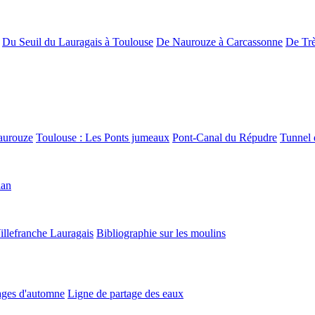
Du Seuil du Lauragais à Toulouse
De Naurouze à Carcassonne
De Trè
aurouze
Toulouse : Les Ponts jumeaux
Pont-Canal du Répudre
Tunnel 
lan
illefranche Lauragais
Bibliographie sur les moulins
ges d'automne
Ligne de partage des eaux