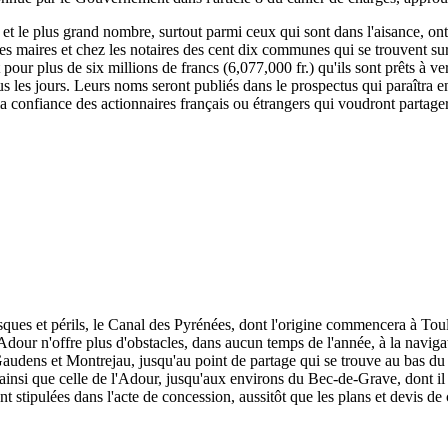
, et le plus grand nombre, surtout parmi ceux qui sont dans l'aisance, ont
 les maires et chez les notaires des cent dix communes qui se trouvent su
rit pour plus de six millions de francs (6,077,000 fr.) qu'ils sont prêts à
s les jours. Leurs noms seront publiés dans le prospectus qui paraîtra e
 la confiance des actionnaires français ou étrangers qui voudront partage
isques et périls, le Canal des Pyrénées, dont l'origine commencera à To
dour n'offre plus d'obstacles, dans aucun temps de l'année, à la naviga
udens et Montrejau, jusqu'au point de partage qui se trouve au bas du c
e, ainsi que celle de l'Adour, jusqu'aux environs du Bec-de-Grave, dont il 
nt stipulées dans l'acte de concession, aussitôt que les plans et devis de