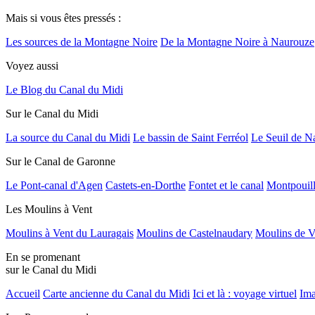
Mais si vous êtes pressés :
Les sources de la Montagne Noire
De la Montagne Noire à Naurouze
Voyez aussi
Le Blog du Canal du Midi
Sur le Canal du Midi
La source du Canal du Midi
Le bassin de Saint Ferréol
Le Seuil de N
Sur le Canal de Garonne
Le Pont-canal d'Agen
Castets-en-Dorthe
Fontet et le canal
Montpouil
Les Moulins à Vent
Moulins à Vent du Lauragais
Moulins de Castelnaudary
Moulins de V
En se promenant
sur le Canal du Midi
Accueil
Carte ancienne du Canal du Midi
Ici et là : voyage virtuel
Ima