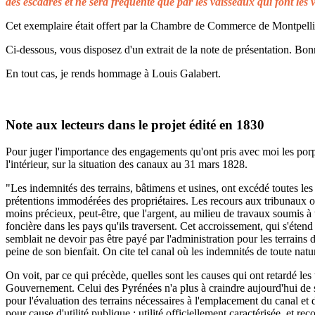
des escadres et ne sera fréquenté que par les vaisseaux qui font les 
Cet exemplaire était offert par la Chambre de Commerce de Montpellier 
Ci-dessous, vous disposez d'un extrait de la note de présentation. Bonn
En tout cas, je rends hommage à Louis Galabert.
Note aux lecteurs dans le projet édité en 1830
Pour juger l'importance des engagements qu'ont pris avec moi les porprié
l'intérieur, sur la situation des canaux au 31 mars 1828.
"Les indemnités des terrains, bâtimens et usines, ont excédé toutes les 
prétentions immodérées des propriétaires. Les recours aux tribunaux on
moins précieux, peut-être, que l'argent, au milieu de travaux soumis à t
foncière dans les pays qu'ils traversent. Cet accroissement, qui s'éten
semblait ne devoir pas être payé par l'administration pour les terrains
peine de son bienfait. On cite tel canal où les indemnités de toute natu
On voit, par ce qui précède, quelles sont les causes qui ont retardé le
Gouvernement. Celui des Pyrénées n'a plus à craindre aujourd'hui de s
pour l'évaluation des terrains nécessaires à l'emplacement du canal et 
pour cause d'utilité publique ; utilité officiellement caractérisée, et 