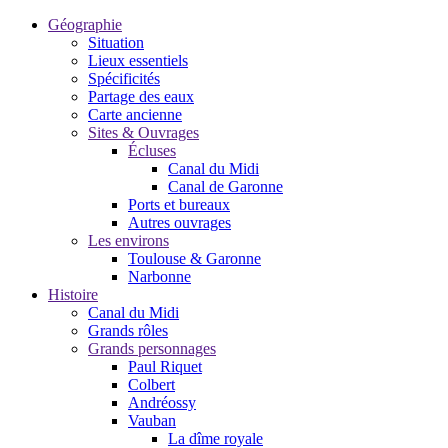
Géographie
Situation
Lieux essentiels
Spécificités
Partage des eaux
Carte ancienne
Sites & Ouvrages
Écluses
Canal du Midi
Canal de Garonne
Ports et bureaux
Autres ouvrages
Les environs
Toulouse & Garonne
Narbonne
Histoire
Canal du Midi
Grands rôles
Grands personnages
Paul Riquet
Colbert
Andréossy
Vauban
La dîme royale