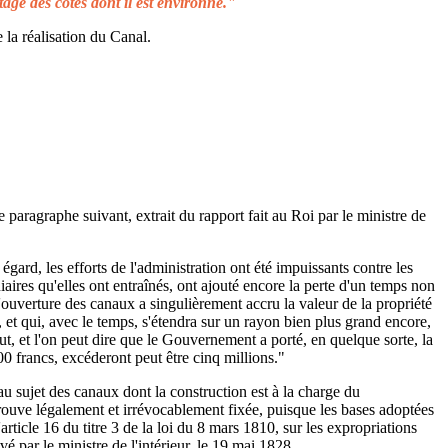
tage des côtes dont il est environné."
 la réalisation du Canal.
e paragraphe suivant, extrait du rapport fait au Roi par le ministre de
égard, les efforts de l'administration ont été impuissants contre les
aires qu'elles ont entraînés, ont ajouté encore la perte d'un temps non
L'ouverture des canaux a singulièrement accru la valeur de la propriété
 et qui, avec le temps, s'étendra sur un rayon bien plus grand encore,
ut, et l'on peut dire que le Gouvernement a porté, en quelque sorte, la
00 francs, excéderont peut être cinq millions."
au sujet des canaux dont la construction est à la charge du
rouve légalement et irrévocablement fixée, puisque les bases adoptées
rticle 16 du titre 3 de la loi du 8 mars 1810, sur les expropriations
é par le ministre de l'intérieur, le 19 mai 1828.