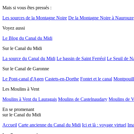
Mais si vous êtes pressés :
Les sources de la Montagne Noire
De la Montagne Noire à Naurouze
Voyez aussi
Le Blog du Canal du Midi
Sur le Canal du Midi
La source du Canal du Midi
Le bassin de Saint Ferréol
Le Seuil de N
Sur le Canal de Garonne
Le Pont-canal d'Agen
Castets-en-Dorthe
Fontet et le canal
Montpouil
Les Moulins à Vent
Moulins à Vent du Lauragais
Moulins de Castelnaudary
Moulins de V
En se promenant
sur le Canal du Midi
Accueil
Carte ancienne du Canal du Midi
Ici et là : voyage virtuel
Ima