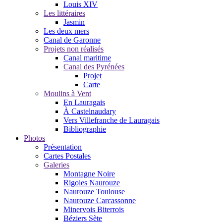
Louis XIV
Les littéraires
Jasmin
Les deux mers
Canal de Garonne
Projets non réalisés
Canal maritime
Canal des Pyrénées
Projet
Carte
Moulins à Vent
En Lauragais
À Castelnaudary
Vers Villefranche de Lauragais
Bibliographie
Photos
Présentation
Cartes Postales
Galeries
Montagne Noire
Rigoles Naurouze
Naurouze Toulouse
Naurouze Carcassonne
Minervois Biterrois
Béziers Sète