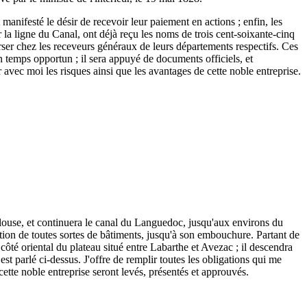
 manifesté le désir de recevoir leur paiement en actions ; enfin, les
r la ligne du Canal, ont déjà reçu les noms de trois cent-soixante-cinq
 verser chez les receveurs généraux de leurs départements respectifs. Ces
n temps opportun ; il sera appuyé de documents officiels, et
r avec moi les risques ainsi que les avantages de cette noble entreprise.
ulouse, et continuera le canal du Languedoc, jusqu'aux environs du
tion de toutes sortes de bâtiments, jusqu'à son embouchure. Partant de
ôté oriental du plateau situé entre Labarthe et Avezac ; il descendra
est parlé ci-dessus. J'offre de remplir toutes les obligations qui me
 cette noble entreprise seront levés, présentés et approuvés.