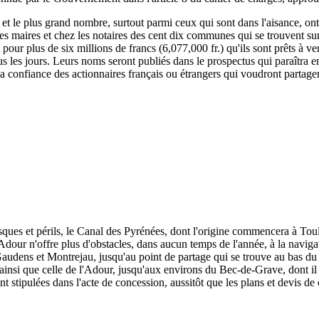
, et le plus grand nombre, surtout parmi ceux qui sont dans l'aisance, ont
 les maires et chez les notaires des cent dix communes qui se trouvent su
rit pour plus de six millions de francs (6,077,000 fr.) qu'ils sont prêts à
s les jours. Leurs noms seront publiés dans le prospectus qui paraîtra e
 la confiance des actionnaires français ou étrangers qui voudront partage
isques et périls, le Canal des Pyrénées, dont l'origine commencera à To
dour n'offre plus d'obstacles, dans aucun temps de l'année, à la naviga
udens et Montrejau, jusqu'au point de partage qui se trouve au bas du c
e, ainsi que celle de l'Adour, jusqu'aux environs du Bec-de-Grave, dont il 
nt stipulées dans l'acte de concession, aussitôt que les plans et devis de