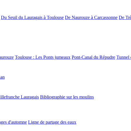
Du Seuil du Lauragais à Toulouse
De Naurouze à Carcassonne
De Trè
aurouze
Toulouse : Les Ponts jumeaux
Pont-Canal du Répudre
Tunnel 
lan
illefranche Lauragais
Bibliographie sur les moulins
ges d'automne
Ligne de partage des eaux