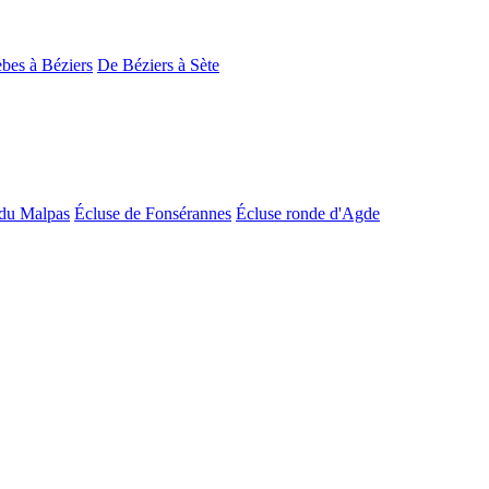
bes à Béziers
De Béziers à Sète
du Malpas
Écluse de Fonsérannes
Écluse ronde d'Agde