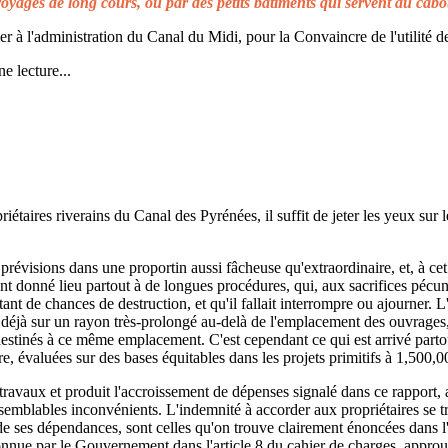
voyages de long cours, ou par des petits bâtiments qui servent au cabo
à l'administration du Canal du Midi, pour la Convaincre de l'utilité de
e lecture...
taires riverains du Canal des Pyrénées, il suffit de jeter les yeux sur l
prévisions dans une proportin aussi fâcheuse qu'extraordinaire, et, à cet 
t donné lieu partout à de longues procédures, qui, aux sacrifices pécuni
ant de chances de destruction, et qu'il fallait interrompre ou ajourner. 
d déjà sur un rayon très-prolongé au-delà de l'emplacement des ouvrages,
 destinés à ce même emplacement. C'est cependant ce qui est arrivé parto
re, évaluées sur des bases équitables dans les projets primitifs à 1,500,0
s travaux et produit l'accroissement de dépenses signalé dans ce rapport, 
emblables inconvénients. L'indemnité à accorder aux propriétaires se t
de ses dépendances, sont celles qu'on trouve clairement énoncées dans l'a
reconnue par le Gouvernement dans l'article 8 du cahier de charges, approuv