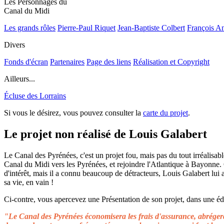
Les Personnages du
Canal du Midi
Les grands rôles
Pierre-Paul Riquet
Jean-Baptiste Colbert
François A
Divers
Fonds d'écran
Partenaires
Page des liens
Réalisation et Copyright
Ailleurs...
Écluse des Lorrains
Si vous le désirez, vous pouvez consulter la
carte du projet
.
Le projet non réalisé de Louis Galabert
Le Canal des Pyrénées, c'est un projet fou, mais pas du tout irréalisable
Canal du Midi vers les Pyrénées, et rejoindre l'Atlantique à Bayonne.
d'intérêt, mais il a connu beaucoup de détracteurs, Louis Galabert lui
sa vie, en vain !
Ci-contre, vous apercevez une Présentation de son projet, dans une édit
"Le Canal des Pyrénées économisera les frais d'assurance, abrégera 