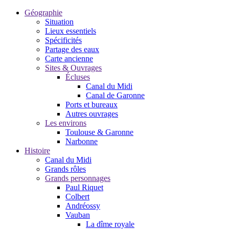
Géographie
Situation
Lieux essentiels
Spécificités
Partage des eaux
Carte ancienne
Sites & Ouvrages
Écluses
Canal du Midi
Canal de Garonne
Ports et bureaux
Autres ouvrages
Les environs
Toulouse & Garonne
Narbonne
Histoire
Canal du Midi
Grands rôles
Grands personnages
Paul Riquet
Colbert
Andréossy
Vauban
La dîme royale