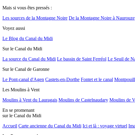
Mais si vous êtes pressés :
Les sources de la Montagne Noire
De la Montagne Noire à Naurouze
Voyez aussi
Le Blog du Canal du Midi
Sur le Canal du Midi
La source du Canal du Midi
Le bassin de Saint Ferréol
Le Seuil de N
Sur le Canal de Garonne
Le Pont-canal d'Agen
Castets-en-Dorthe
Fontet et le canal
Montpouil
Les Moulins à Vent
Moulins à Vent du Lauragais
Moulins de Castelnaudary
Moulins de V
En se promenant
sur le Canal du Midi
Accueil
Carte ancienne du Canal du Midi
Ici et là : voyage virtuel
Ima