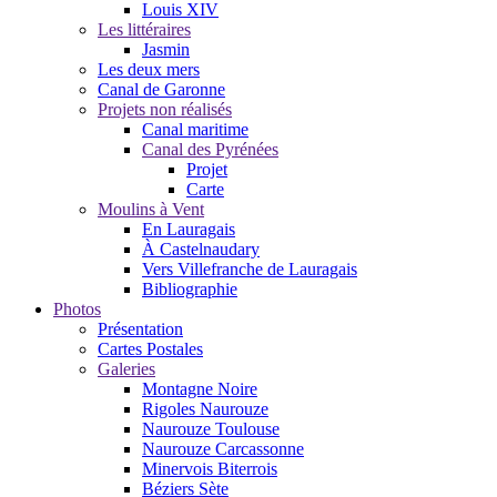
Louis XIV
Les littéraires
Jasmin
Les deux mers
Canal de Garonne
Projets non réalisés
Canal maritime
Canal des Pyrénées
Projet
Carte
Moulins à Vent
En Lauragais
À Castelnaudary
Vers Villefranche de Lauragais
Bibliographie
Photos
Présentation
Cartes Postales
Galeries
Montagne Noire
Rigoles Naurouze
Naurouze Toulouse
Naurouze Carcassonne
Minervois Biterrois
Béziers Sète