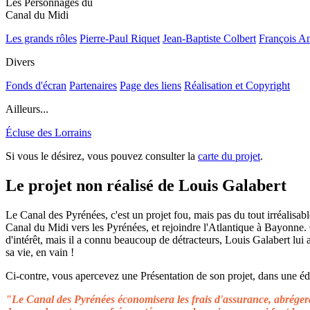
Les Personnages du
Canal du Midi
Les grands rôles
Pierre-Paul Riquet
Jean-Baptiste Colbert
François A
Divers
Fonds d'écran
Partenaires
Page des liens
Réalisation et Copyright
Ailleurs...
Écluse des Lorrains
Si vous le désirez, vous pouvez consulter la
carte du projet
.
Le projet non réalisé de Louis Galabert
Le Canal des Pyrénées, c'est un projet fou, mais pas du tout irréalisable
Canal du Midi vers les Pyrénées, et rejoindre l'Atlantique à Bayonne.
d'intérêt, mais il a connu beaucoup de détracteurs, Louis Galabert lui
sa vie, en vain !
Ci-contre, vous apercevez une Présentation de son projet, dans une édit
"Le Canal des Pyrénées économisera les frais d'assurance, abrégera 