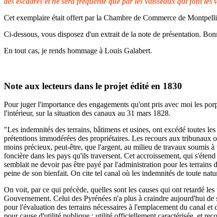
des escadres et ne sera fréquenté que par les vaisseaux qui font les 
Cet exemplaire était offert par la Chambre de Commerce de Montpellier 
Ci-dessous, vous disposez d'un extrait de la note de présentation. Bonn
En tout cas, je rends hommage à Louis Galabert.
Note aux lecteurs dans le projet édité en 1830
Pour juger l'importance des engagements qu'ont pris avec moi les porprié
l'intérieur, sur la situation des canaux au 31 mars 1828.
"Les indemnités des terrains, bâtimens et usines, ont excédé toutes les 
prétentions immodérées des propriétaires. Les recours aux tribunaux on
moins précieux, peut-être, que l'argent, au milieu de travaux soumis à t
foncière dans les pays qu'ils traversent. Cet accroissement, qui s'éten
semblait ne devoir pas être payé par l'administration pour les terrains
peine de son bienfait. On cite tel canal où les indemnités de toute natu
On voit, par ce qui précède, quelles sont les causes qui ont retardé le
Gouvernement. Celui des Pyrénées n'a plus à craindre aujourd'hui de s
pour l'évaluation des terrains nécessaires à l'emplacement du canal et 
pour cause d'utilité publique ; utilité officiellement caractérisée, et 