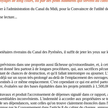
voyages de long cours, ou par des petits bâtiments qui servent au cabo
à l'administration du Canal du Midi, pour la Convaincre de l'utilité de
e lecture...
taires riverains du Canal des Pyrénées, il suffit de jeter les yeux sur l
prévisions dans une proportin aussi fâcheuse qu'extraordinaire, et, à cet 
t donné lieu partout à de longues procédures, qui, aux sacrifices pécuni
ant de chances de destruction, et qu'il fallait interrompre ou ajourner. 
d déjà sur un rayon très-prolongé au-delà de l'emplacement des ouvrages,
 destinés à ce même emplacement. C'est cependant ce qui est arrivé parto
re, évaluées sur des bases équitables dans les projets primitifs à 1,500,0
s travaux et produit l'accroissement de dépenses signalé dans ce rapport, 
emblables inconvénients. L'indemnité à accorder aux propriétaires se t
de ses dépendances, sont celles qu'on trouve clairement énoncées dans l'a
reconnue par le Gouvernement dans l'article 8 du cahier de charges, approuv