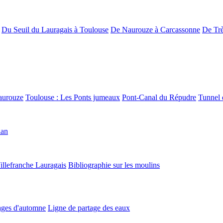
Du Seuil du Lauragais à Toulouse
De Naurouze à Carcassonne
De Trè
aurouze
Toulouse : Les Ponts jumeaux
Pont-Canal du Répudre
Tunnel 
lan
illefranche Lauragais
Bibliographie sur les moulins
ges d'automne
Ligne de partage des eaux