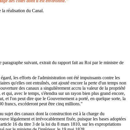
tage des côtes dont il est environné."
 la réalisation du Canal.
e paragraphe suivant, extrait du rapport fait au Roi par le ministre de
égard, les efforts de l'administration ont été impuissants contre les
aires qu'elles ont entraînés, ont ajouté encore la perte d'un temps non
L'ouverture des canaux a singulièrement accru la valeur de la propriété
 et qui, avec le temps, s'étendra sur un rayon bien plus grand encore,
ut, et l'on peut dire que le Gouvernement a porté, en quelque sorte, la
00 francs, excéderont peut être cinq millions."
au sujet des canaux dont la construction est à la charge du
rouve légalement et irrévocablement fixée, puisque les bases adoptées
rticle 16 du titre 3 de la loi du 8 mars 1810, sur les expropriations
é par le ministre de l'intérieur, le 19 mai 1828.