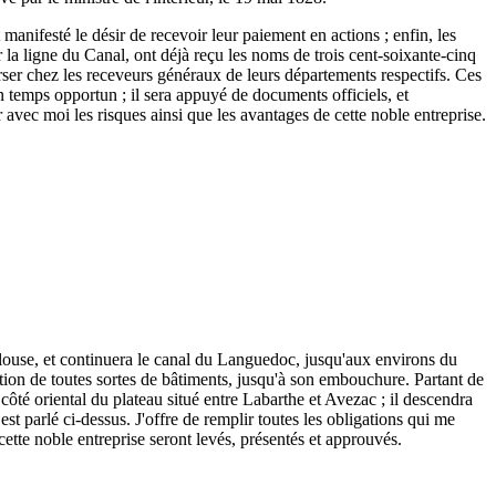
 manifesté le désir de recevoir leur paiement en actions ; enfin, les
r la ligne du Canal, ont déjà reçu les noms de trois cent-soixante-cinq
 verser chez les receveurs généraux de leurs départements respectifs. Ces
n temps opportun ; il sera appuyé de documents officiels, et
r avec moi les risques ainsi que les avantages de cette noble entreprise.
ulouse, et continuera le canal du Languedoc, jusqu'aux environs du
tion de toutes sortes de bâtiments, jusqu'à son embouchure. Partant de
ôté oriental du plateau situé entre Labarthe et Avezac ; il descendra
est parlé ci-dessus. J'offre de remplir toutes les obligations qui me
 cette noble entreprise seront levés, présentés et approuvés.