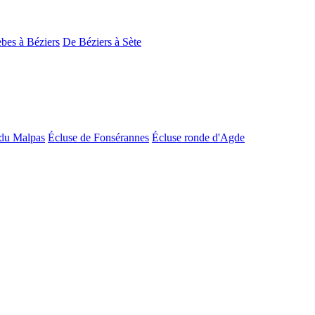
bes à Béziers
De Béziers à Sète
du Malpas
Écluse de Fonsérannes
Écluse ronde d'Agde