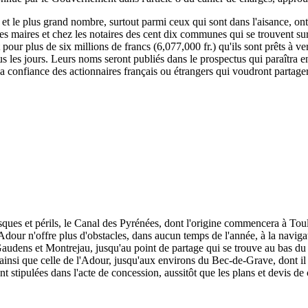
, et le plus grand nombre, surtout parmi ceux qui sont dans l'aisance, ont
 les maires et chez les notaires des cent dix communes qui se trouvent su
rit pour plus de six millions de francs (6,077,000 fr.) qu'ils sont prêts à
s les jours. Leurs noms seront publiés dans le prospectus qui paraîtra e
 la confiance des actionnaires français ou étrangers qui voudront partage
isques et périls, le Canal des Pyrénées, dont l'origine commencera à To
dour n'offre plus d'obstacles, dans aucun temps de l'année, à la naviga
udens et Montrejau, jusqu'au point de partage qui se trouve au bas du c
e, ainsi que celle de l'Adour, jusqu'aux environs du Bec-de-Grave, dont il 
nt stipulées dans l'acte de concession, aussitôt que les plans et devis de