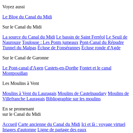
Voyez aussi
Le Blog du Canal du Midi
Sur le Canal du Midi
La source du Canal du Midi
Le bassin de Saint Ferréol
Le Seuil de
Naurouze
Toulouse : Les Ponts jumeaux
Pont-Canal du Répudre
Tunnel du Malpas
Écluse de Fonsérannes
Écluse ronde d'Agde
Sur le Canal de Garonne
Le Pont-canal d'Agen
Castets-en-Dorthe
Fontet et le canal
Montpouillan
Les Moulins à Vent
Moulins à Vent du Lauragais
Moulins de Castelnaudary
Moulins de
Villefranche Lauragais
Bibliographie sur les moulins
En se promenant
sur le Canal du Midi
Accueil
Carte ancienne du Canal du Midi
Ici et là : voyage virtuel
Images d'automne
Ligne de partage des eaux