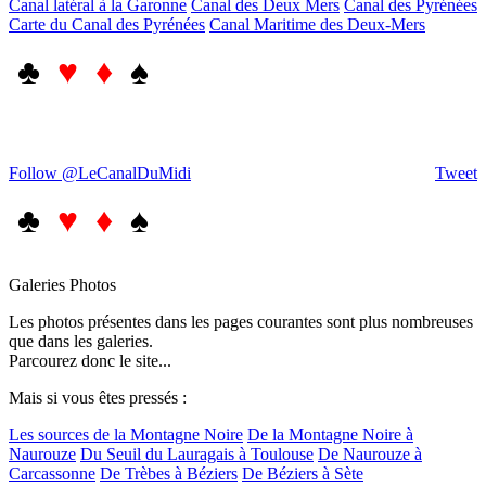
Canal latéral à la Garonne
Canal des Deux Mers
Canal des Pyrénées
Carte du Canal des Pyrénées
Canal Maritime des Deux-Mers
♣
♥ ♦
♠
Follow @LeCanalDuMidi
Tweet
♣
♥ ♦
♠
Galeries Photos
Les photos présentes dans les pages courantes sont plus nombreuses
que dans les galeries.
Parcourez donc le site...
Mais si vous êtes pressés :
Les sources de la Montagne Noire
De la Montagne Noire à
Naurouze
Du Seuil du Lauragais à Toulouse
De Naurouze à
Carcassonne
De Trèbes à Béziers
De Béziers à Sète