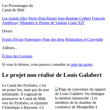
Les Personnages du
Canal du Midi
Les grands rôles
Pierre-Paul Riquet
Jean-Baptiste Colbert
François
Andréossy
Sébastien le Prestre de Vauban
Louis XIV
Divers
Fonds d'écran
Partenaires
Page des liens
Réalisation et Copyright
Ailleurs...
Écluse des Lorrains
Si vous le désirez, vous pouvez consulter la
carte du projet
.
Le projet non réalisé de Louis Galabert
Le Canal des Pyrénées, c'est
un projet fou, mais pas du tout
irréalisable. Il s'agissait de
poursuivre le Canal du Midi
vers les Pyrénées, et rejoindre
l'Atlantique à Bayonne. Ce