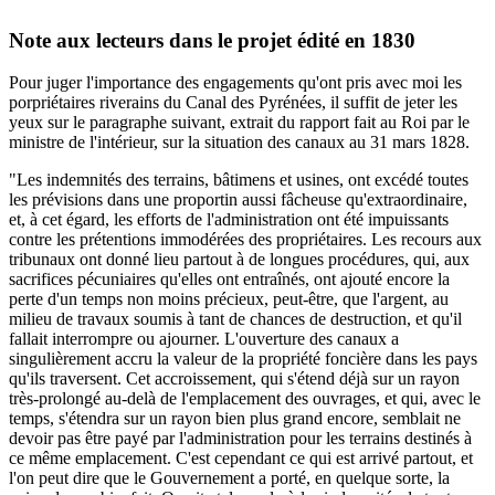
Note aux lecteurs dans le projet édité en 1830
Pour juger l'importance des engagements qu'ont pris avec moi les
porpriétaires riverains du Canal des Pyrénées, il suffit de jeter les
yeux sur le paragraphe suivant, extrait du rapport fait au Roi par le
ministre de l'intérieur, sur la situation des canaux au 31 mars 1828.
"Les indemnités des terrains, bâtimens et usines, ont excédé toutes
les prévisions dans une proportin aussi fâcheuse qu'extraordinaire,
et, à cet égard, les efforts de l'administration ont été impuissants
contre les prétentions immodérées des propriétaires. Les recours aux
tribunaux ont donné lieu partout à de longues procédures, qui, aux
sacrifices pécuniaires qu'elles ont entraînés, ont ajouté encore la
perte d'un temps non moins précieux, peut-être, que l'argent, au
milieu de travaux soumis à tant de chances de destruction, et qu'il
fallait interrompre ou ajourner. L'ouverture des canaux a
singulièrement accru la valeur de la propriété foncière dans les pays
qu'ils traversent. Cet accroissement, qui s'étend déjà sur un rayon
très-prolongé au-delà de l'emplacement des ouvrages, et qui, avec le
temps, s'étendra sur un rayon bien plus grand encore, semblait ne
devoir pas être payé par l'administration pour les terrains destinés à
ce même emplacement. C'est cependant ce qui est arrivé partout, et
l'on peut dire que le Gouvernement a porté, en quelque sorte, la