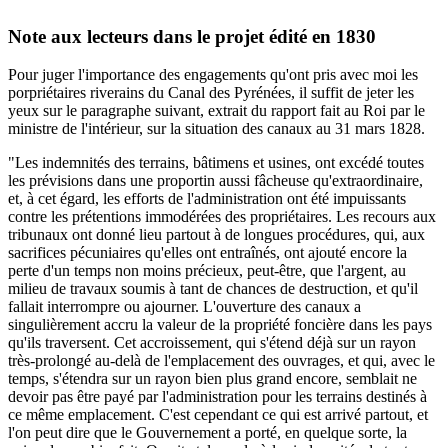
Note aux lecteurs dans le projet édité en 1830
Pour juger l'importance des engagements qu'ont pris avec moi les
porpriétaires riverains du Canal des Pyrénées, il suffit de jeter les
yeux sur le paragraphe suivant, extrait du rapport fait au Roi par le
ministre de l'intérieur, sur la situation des canaux au 31 mars 1828.
"Les indemnités des terrains, bâtimens et usines, ont excédé toutes
les prévisions dans une proportin aussi fâcheuse qu'extraordinaire,
et, à cet égard, les efforts de l'administration ont été impuissants
contre les prétentions immodérées des propriétaires. Les recours aux
tribunaux ont donné lieu partout à de longues procédures, qui, aux
sacrifices pécuniaires qu'elles ont entraînés, ont ajouté encore la
perte d'un temps non moins précieux, peut-être, que l'argent, au
milieu de travaux soumis à tant de chances de destruction, et qu'il
fallait interrompre ou ajourner. L'ouverture des canaux a
singulièrement accru la valeur de la propriété foncière dans les pays
qu'ils traversent. Cet accroissement, qui s'étend déjà sur un rayon
très-prolongé au-delà de l'emplacement des ouvrages, et qui, avec le
temps, s'étendra sur un rayon bien plus grand encore, semblait ne
devoir pas être payé par l'administration pour les terrains destinés à
ce même emplacement. C'est cependant ce qui est arrivé partout, et
l'on peut dire que le Gouvernement a porté, en quelque sorte, la