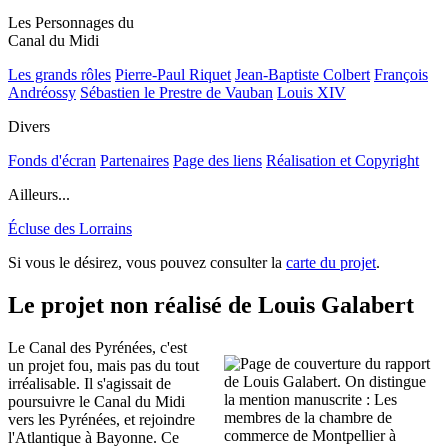
Les Personnages du
Canal du Midi
Les grands rôles
Pierre-Paul Riquet
Jean-Baptiste Colbert
François
Andréossy
Sébastien le Prestre de Vauban
Louis XIV
Divers
Fonds d'écran
Partenaires
Page des liens
Réalisation et Copyright
Ailleurs...
Écluse des Lorrains
Si vous le désirez, vous pouvez consulter la
carte du projet
.
Le projet non réalisé de Louis Galabert
Le Canal des Pyrénées, c'est
un projet fou, mais pas du tout
irréalisable. Il s'agissait de
poursuivre le Canal du Midi
vers les Pyrénées, et rejoindre
l'Atlantique à Bayonne. Ce