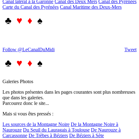
Canal latéral à la Garonne
Canal des Deux Mers
Canal des Pyrénées
Carte du Canal des Pyrénées
Canal Maritime des Deux-Mers
♣
♥ ♦
♠
Follow @LeCanalDuMidi
Tweet
♣
♥ ♦
♠
Galeries Photos
Les photos présentes dans les pages courantes sont plus nombreuses
que dans les galeries.
Parcourez donc le site...
Mais si vous êtes pressés :
Les sources de la Montagne Noire
De la Montagne Noire à
Naurouze
Du Seuil du Lauragais à Toulouse
De Naurouze à
Carcassonne
De Trèbes à Béziers
De Béziers à Sète