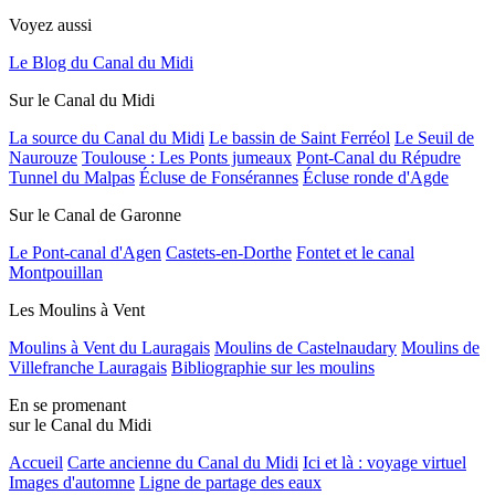
Voyez aussi
Le Blog du Canal du Midi
Sur le Canal du Midi
La source du Canal du Midi
Le bassin de Saint Ferréol
Le Seuil de
Naurouze
Toulouse : Les Ponts jumeaux
Pont-Canal du Répudre
Tunnel du Malpas
Écluse de Fonsérannes
Écluse ronde d'Agde
Sur le Canal de Garonne
Le Pont-canal d'Agen
Castets-en-Dorthe
Fontet et le canal
Montpouillan
Les Moulins à Vent
Moulins à Vent du Lauragais
Moulins de Castelnaudary
Moulins de
Villefranche Lauragais
Bibliographie sur les moulins
En se promenant
sur le Canal du Midi
Accueil
Carte ancienne du Canal du Midi
Ici et là : voyage virtuel
Images d'automne
Ligne de partage des eaux