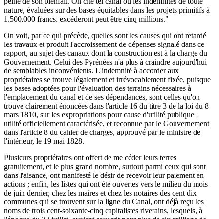
peine de son bienfait. On cite tel canal où les indemnités de toute
nature, évaluées sur des bases équitables dans les projets primitifs à
1,500,000 francs, excéderont peut être cinq millions."
On voit, par ce qui précède, quelles sont les causes qui ont retardé
les travaux et produit l'accroissement de dépenses signalé dans ce
rapport, au sujet des canaux dont la construction est à la charge du
Gouvernement. Celui des Pyrénées n'a plus à craindre aujourd'hui
de semblables inconvénients. L'indemnité à accorder aux
propriétaires se trouve légalement et irrévocablement fixée, puisque
les bases adoptées pour l'évaluation des terrains nécessaires à
l'emplacement du canal et de ses dépendances, sont celles qu'on
trouve clairement énoncées dans l'article 16 du titre 3 de la loi du 8
mars 1810, sur les expropriations pour cause d'utilité publique ;
utilité officiellement caractérisée, et reconnue par le Gouvernement
dans l'article 8 du cahier de charges, approuvé par le ministre de
l'intérieur, le 19 mai 1828.
Plusieurs propriétaires ont offert de me céder leurs terres
gratuitement, et le plus grand nombre, surtout parmi ceux qui sont
dans l'aisance, ont manifesté le désir de recevoir leur paiement en
actions ; enfin, les listes qui ont été ouvertes vers le milieu du mois
de juin dernier, chez les maires et chez les notaires des cent dix
communes qui se trouvent sur la ligne du Canal, ont déjà reçu les
noms de trois cent-soixante-cinq capitalistes riverains, lesquels, à