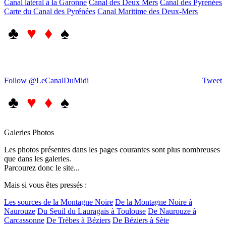
Canal latéral à la Garonne
Canal des Deux Mers
Canal des Pyrénées
Carte du Canal des Pyrénées
Canal Maritime des Deux-Mers
♣
♥ ♦
♠
Follow @LeCanalDuMidi
Tweet
♣
♥ ♦
♠
Galeries Photos
Les photos présentes dans les pages courantes sont plus nombreuses
que dans les galeries.
Parcourez donc le site...
Mais si vous êtes pressés :
Les sources de la Montagne Noire
De la Montagne Noire à
Naurouze
Du Seuil du Lauragais à Toulouse
De Naurouze à
Carcassonne
De Trèbes à Béziers
De Béziers à Sète