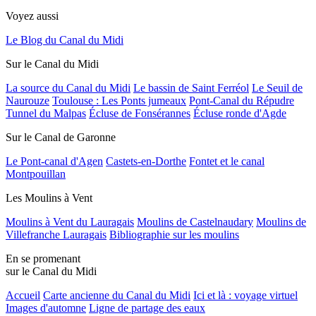
Voyez aussi
Le Blog du Canal du Midi
Sur le Canal du Midi
La source du Canal du Midi
Le bassin de Saint Ferréol
Le Seuil de
Naurouze
Toulouse : Les Ponts jumeaux
Pont-Canal du Répudre
Tunnel du Malpas
Écluse de Fonsérannes
Écluse ronde d'Agde
Sur le Canal de Garonne
Le Pont-canal d'Agen
Castets-en-Dorthe
Fontet et le canal
Montpouillan
Les Moulins à Vent
Moulins à Vent du Lauragais
Moulins de Castelnaudary
Moulins de
Villefranche Lauragais
Bibliographie sur les moulins
En se promenant
sur le Canal du Midi
Accueil
Carte ancienne du Canal du Midi
Ici et là : voyage virtuel
Images d'automne
Ligne de partage des eaux