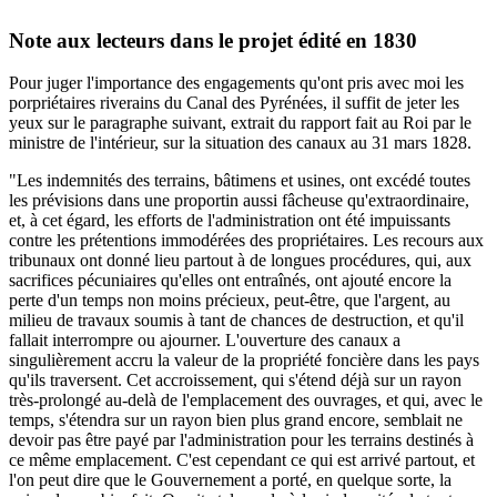
Note aux lecteurs dans le projet édité en 1830
Pour juger l'importance des engagements qu'ont pris avec moi les
porpriétaires riverains du Canal des Pyrénées, il suffit de jeter les
yeux sur le paragraphe suivant, extrait du rapport fait au Roi par le
ministre de l'intérieur, sur la situation des canaux au 31 mars 1828.
"Les indemnités des terrains, bâtimens et usines, ont excédé toutes
les prévisions dans une proportin aussi fâcheuse qu'extraordinaire,
et, à cet égard, les efforts de l'administration ont été impuissants
contre les prétentions immodérées des propriétaires. Les recours aux
tribunaux ont donné lieu partout à de longues procédures, qui, aux
sacrifices pécuniaires qu'elles ont entraînés, ont ajouté encore la
perte d'un temps non moins précieux, peut-être, que l'argent, au
milieu de travaux soumis à tant de chances de destruction, et qu'il
fallait interrompre ou ajourner. L'ouverture des canaux a
singulièrement accru la valeur de la propriété foncière dans les pays
qu'ils traversent. Cet accroissement, qui s'étend déjà sur un rayon
très-prolongé au-delà de l'emplacement des ouvrages, et qui, avec le
temps, s'étendra sur un rayon bien plus grand encore, semblait ne
devoir pas être payé par l'administration pour les terrains destinés à
ce même emplacement. C'est cependant ce qui est arrivé partout, et
l'on peut dire que le Gouvernement a porté, en quelque sorte, la