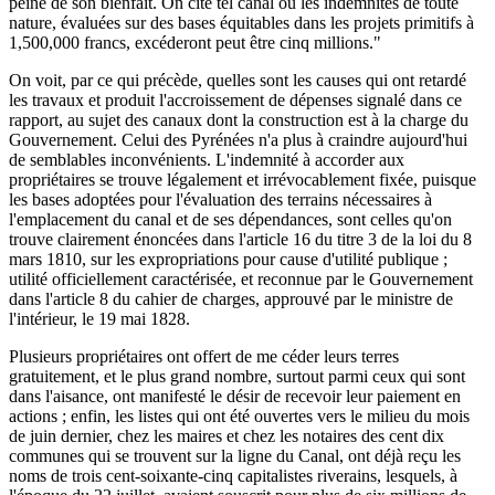
peine de son bienfait. On cite tel canal où les indemnités de toute
nature, évaluées sur des bases équitables dans les projets primitifs à
1,500,000 francs, excéderont peut être cinq millions."
On voit, par ce qui précède, quelles sont les causes qui ont retardé
les travaux et produit l'accroissement de dépenses signalé dans ce
rapport, au sujet des canaux dont la construction est à la charge du
Gouvernement. Celui des Pyrénées n'a plus à craindre aujourd'hui
de semblables inconvénients. L'indemnité à accorder aux
propriétaires se trouve légalement et irrévocablement fixée, puisque
les bases adoptées pour l'évaluation des terrains nécessaires à
l'emplacement du canal et de ses dépendances, sont celles qu'on
trouve clairement énoncées dans l'article 16 du titre 3 de la loi du 8
mars 1810, sur les expropriations pour cause d'utilité publique ;
utilité officiellement caractérisée, et reconnue par le Gouvernement
dans l'article 8 du cahier de charges, approuvé par le ministre de
l'intérieur, le 19 mai 1828.
Plusieurs propriétaires ont offert de me céder leurs terres
gratuitement, et le plus grand nombre, surtout parmi ceux qui sont
dans l'aisance, ont manifesté le désir de recevoir leur paiement en
actions ; enfin, les listes qui ont été ouvertes vers le milieu du mois
de juin dernier, chez les maires et chez les notaires des cent dix
communes qui se trouvent sur la ligne du Canal, ont déjà reçu les
noms de trois cent-soixante-cinq capitalistes riverains, lesquels, à