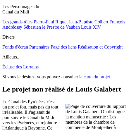
Les Personnages du
Canal du Midi
Les grands rôles
Pierre-Paul Riquet
Jean-Baptiste Colbert
François
Andréossy
Sébastien le Prestre de Vauban
Louis XIV
Divers
Fonds d'écran
Partenaires
Page des liens
Réalisation et Copyright
Ailleurs...
Écluse des Lorrains
Si vous le désirez, vous pouvez consulter la
carte du projet
.
Le projet non réalisé de Louis Galabert
Le Canal des Pyrénées, c'est
un projet fou, mais pas du tout
irréalisable. Il s'agissait de
poursuivre le Canal du Midi
vers les Pyrénées, et rejoindre
l'Atlantique à Bayonne. Ce