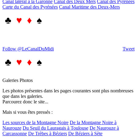
Canal latéral à la Garonne
Canal des Deux Mers
Canal des Pyrénées
Carte du Canal des Pyrénées
Canal Maritime des Deux-Mers
♣
♥ ♦
♠
Follow @LeCanalDuMidi
Tweet
♣
♥ ♦
♠
Galeries Photos
Les photos présentes dans les pages courantes sont plus nombreuses
que dans les galeries.
Parcourez donc le site...
Mais si vous êtes pressés :
Les sources de la Montagne Noire
De la Montagne Noire à
Naurouze
Du Seuil du Lauragais à Toulouse
De Naurouze à
Carcassonne
De Trèbes à Béziers
De Béziers à Sète