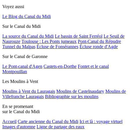
Voyez aussi
Le Blog du Canal du Midi
Sur le Canal du Midi
La source du Canal du Midi
Le bassin de Saint Ferréol
Le Seuil de
Naurouze
Toulouse : Les Ponts jumeaux
Pont-Canal du Répudre
Tunnel du Malpas
Écluse de Fonsérannes
Écluse ronde d'Agde
Sur le Canal de Garonne
Le Pont-canal d'Agen
Castets-en-Dorthe
Fontet et le canal
Montpouillan
Les Moulins à Vent
Moulins à Vent du Lauragais
Moulins de Castelnaudary
Moulins de
Villefranche Lauragais
Bibliographie sur les moulins
En se promenant
sur le Canal du Midi
Accueil
Carte ancienne du Canal du Midi
Ici et là : voyage virtuel
Images d'automne
Ligne de partage des eaux