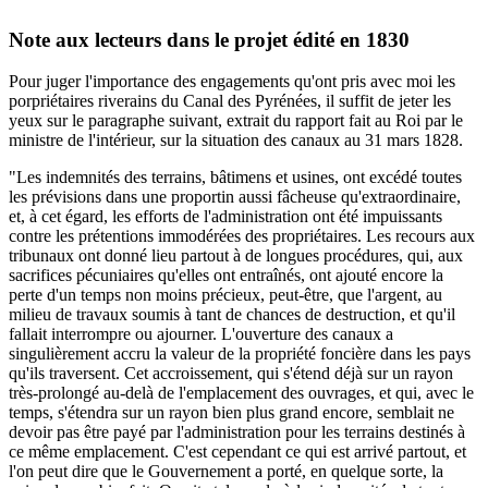
Note aux lecteurs dans le projet édité en 1830
Pour juger l'importance des engagements qu'ont pris avec moi les
porpriétaires riverains du Canal des Pyrénées, il suffit de jeter les
yeux sur le paragraphe suivant, extrait du rapport fait au Roi par le
ministre de l'intérieur, sur la situation des canaux au 31 mars 1828.
"Les indemnités des terrains, bâtimens et usines, ont excédé toutes
les prévisions dans une proportin aussi fâcheuse qu'extraordinaire,
et, à cet égard, les efforts de l'administration ont été impuissants
contre les prétentions immodérées des propriétaires. Les recours aux
tribunaux ont donné lieu partout à de longues procédures, qui, aux
sacrifices pécuniaires qu'elles ont entraînés, ont ajouté encore la
perte d'un temps non moins précieux, peut-être, que l'argent, au
milieu de travaux soumis à tant de chances de destruction, et qu'il
fallait interrompre ou ajourner. L'ouverture des canaux a
singulièrement accru la valeur de la propriété foncière dans les pays
qu'ils traversent. Cet accroissement, qui s'étend déjà sur un rayon
très-prolongé au-delà de l'emplacement des ouvrages, et qui, avec le
temps, s'étendra sur un rayon bien plus grand encore, semblait ne
devoir pas être payé par l'administration pour les terrains destinés à
ce même emplacement. C'est cependant ce qui est arrivé partout, et
l'on peut dire que le Gouvernement a porté, en quelque sorte, la