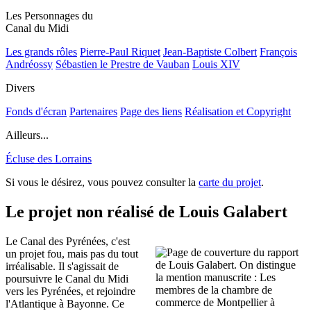
Les Personnages du
Canal du Midi
Les grands rôles
Pierre-Paul Riquet
Jean-Baptiste Colbert
François
Andréossy
Sébastien le Prestre de Vauban
Louis XIV
Divers
Fonds d'écran
Partenaires
Page des liens
Réalisation et Copyright
Ailleurs...
Écluse des Lorrains
Si vous le désirez, vous pouvez consulter la
carte du projet
.
Le projet non réalisé de Louis Galabert
Le Canal des Pyrénées, c'est
un projet fou, mais pas du tout
irréalisable. Il s'agissait de
poursuivre le Canal du Midi
vers les Pyrénées, et rejoindre
l'Atlantique à Bayonne. Ce