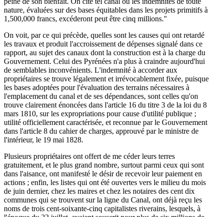
peine de son bienfait. On cite tel canal où les indemnités de toute
nature, évaluées sur des bases équitables dans les projets primitifs à
1,500,000 francs, excéderont peut être cinq millions."
On voit, par ce qui précède, quelles sont les causes qui ont retardé
les travaux et produit l'accroissement de dépenses signalé dans ce
rapport, au sujet des canaux dont la construction est à la charge du
Gouvernement. Celui des Pyrénées n'a plus à craindre aujourd'hui
de semblables inconvénients. L'indemnité à accorder aux
propriétaires se trouve légalement et irrévocablement fixée, puisque
les bases adoptées pour l'évaluation des terrains nécessaires à
l'emplacement du canal et de ses dépendances, sont celles qu'on
trouve clairement énoncées dans l'article 16 du titre 3 de la loi du 8
mars 1810, sur les expropriations pour cause d'utilité publique ;
utilité officiellement caractérisée, et reconnue par le Gouvernement
dans l'article 8 du cahier de charges, approuvé par le ministre de
l'intérieur, le 19 mai 1828.
Plusieurs propriétaires ont offert de me céder leurs terres
gratuitement, et le plus grand nombre, surtout parmi ceux qui sont
dans l'aisance, ont manifesté le désir de recevoir leur paiement en
actions ; enfin, les listes qui ont été ouvertes vers le milieu du mois
de juin dernier, chez les maires et chez les notaires des cent dix
communes qui se trouvent sur la ligne du Canal, ont déjà reçu les
noms de trois cent-soixante-cinq capitalistes riverains, lesquels, à