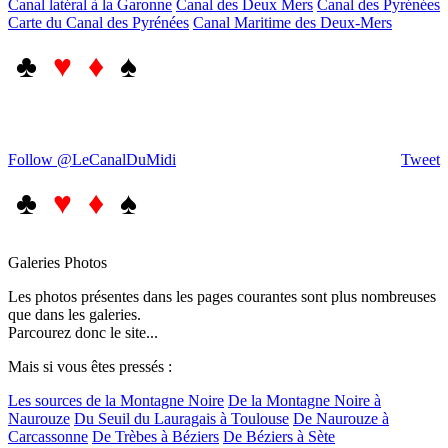
Canal latéral à la Garonne
Canal des Deux Mers
Canal des Pyrénées
Carte du Canal des Pyrénées
Canal Maritime des Deux-Mers
♣
♥ ♦
♠
Follow @LeCanalDuMidi
Tweet
♣
♥ ♦
♠
Galeries Photos
Les photos présentes dans les pages courantes sont plus nombreuses
que dans les galeries.
Parcourez donc le site...
Mais si vous êtes pressés :
Les sources de la Montagne Noire
De la Montagne Noire à
Naurouze
Du Seuil du Lauragais à Toulouse
De Naurouze à
Carcassonne
De Trèbes à Béziers
De Béziers à Sète