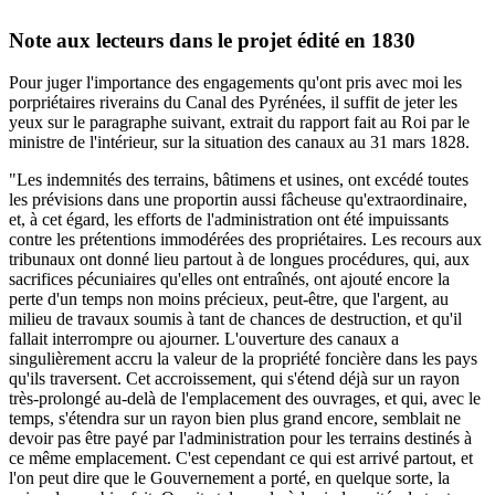
Note aux lecteurs dans le projet édité en 1830
Pour juger l'importance des engagements qu'ont pris avec moi les
porpriétaires riverains du Canal des Pyrénées, il suffit de jeter les
yeux sur le paragraphe suivant, extrait du rapport fait au Roi par le
ministre de l'intérieur, sur la situation des canaux au 31 mars 1828.
"Les indemnités des terrains, bâtimens et usines, ont excédé toutes
les prévisions dans une proportin aussi fâcheuse qu'extraordinaire,
et, à cet égard, les efforts de l'administration ont été impuissants
contre les prétentions immodérées des propriétaires. Les recours aux
tribunaux ont donné lieu partout à de longues procédures, qui, aux
sacrifices pécuniaires qu'elles ont entraînés, ont ajouté encore la
perte d'un temps non moins précieux, peut-être, que l'argent, au
milieu de travaux soumis à tant de chances de destruction, et qu'il
fallait interrompre ou ajourner. L'ouverture des canaux a
singulièrement accru la valeur de la propriété foncière dans les pays
qu'ils traversent. Cet accroissement, qui s'étend déjà sur un rayon
très-prolongé au-delà de l'emplacement des ouvrages, et qui, avec le
temps, s'étendra sur un rayon bien plus grand encore, semblait ne
devoir pas être payé par l'administration pour les terrains destinés à
ce même emplacement. C'est cependant ce qui est arrivé partout, et
l'on peut dire que le Gouvernement a porté, en quelque sorte, la