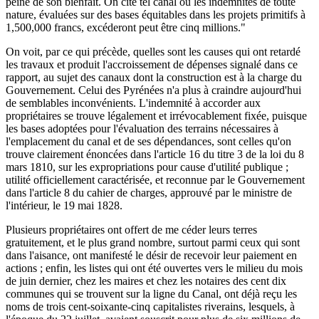
peine de son bienfait. On cite tel canal où les indemnités de toute
nature, évaluées sur des bases équitables dans les projets primitifs à
1,500,000 francs, excéderont peut être cinq millions."
On voit, par ce qui précède, quelles sont les causes qui ont retardé
les travaux et produit l'accroissement de dépenses signalé dans ce
rapport, au sujet des canaux dont la construction est à la charge du
Gouvernement. Celui des Pyrénées n'a plus à craindre aujourd'hui
de semblables inconvénients. L'indemnité à accorder aux
propriétaires se trouve légalement et irrévocablement fixée, puisque
les bases adoptées pour l'évaluation des terrains nécessaires à
l'emplacement du canal et de ses dépendances, sont celles qu'on
trouve clairement énoncées dans l'article 16 du titre 3 de la loi du 8
mars 1810, sur les expropriations pour cause d'utilité publique ;
utilité officiellement caractérisée, et reconnue par le Gouvernement
dans l'article 8 du cahier de charges, approuvé par le ministre de
l'intérieur, le 19 mai 1828.
Plusieurs propriétaires ont offert de me céder leurs terres
gratuitement, et le plus grand nombre, surtout parmi ceux qui sont
dans l'aisance, ont manifesté le désir de recevoir leur paiement en
actions ; enfin, les listes qui ont été ouvertes vers le milieu du mois
de juin dernier, chez les maires et chez les notaires des cent dix
communes qui se trouvent sur la ligne du Canal, ont déjà reçu les
noms de trois cent-soixante-cinq capitalistes riverains, lesquels, à