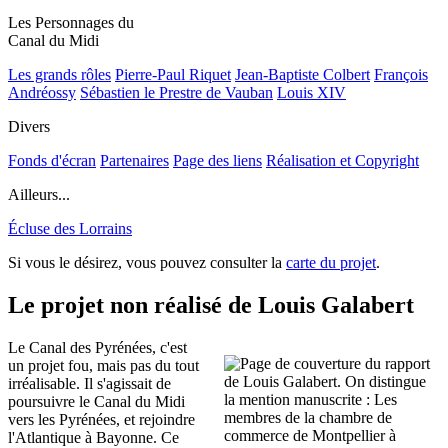
Les Personnages du
Canal du Midi
Les grands rôles
Pierre-Paul Riquet
Jean-Baptiste Colbert
François
Andréossy
Sébastien le Prestre de Vauban
Louis XIV
Divers
Fonds d'écran
Partenaires
Page des liens
Réalisation et Copyright
Ailleurs...
Écluse des Lorrains
Si vous le désirez, vous pouvez consulter la
carte du projet
.
Le projet non réalisé de Louis Galabert
Le Canal des Pyrénées, c'est
un projet fou, mais pas du tout
irréalisable. Il s'agissait de
poursuivre le Canal du Midi
vers les Pyrénées, et rejoindre
l'Atlantique à Bayonne. Ce