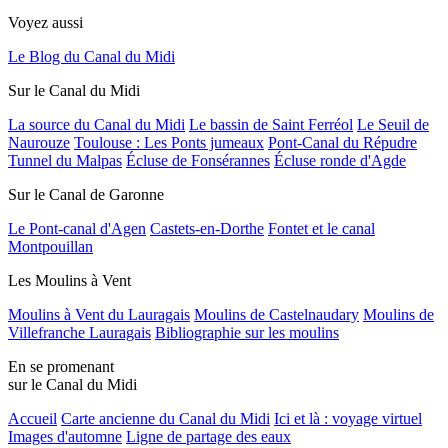
Voyez aussi
Le Blog du Canal du Midi
Sur le Canal du Midi
La source du Canal du Midi
Le bassin de Saint Ferréol
Le Seuil de
Naurouze
Toulouse : Les Ponts jumeaux
Pont-Canal du Répudre
Tunnel du Malpas
Écluse de Fonsérannes
Écluse ronde d'Agde
Sur le Canal de Garonne
Le Pont-canal d'Agen
Castets-en-Dorthe
Fontet et le canal
Montpouillan
Les Moulins à Vent
Moulins à Vent du Lauragais
Moulins de Castelnaudary
Moulins de
Villefranche Lauragais
Bibliographie sur les moulins
En se promenant
sur le Canal du Midi
Accueil
Carte ancienne du Canal du Midi
Ici et là : voyage virtuel
Images d'automne
Ligne de partage des eaux