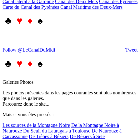
Canal latéral à la Garonne
Canal des Deux Mers
Canal des Pyrénées
Carte du Canal des Pyrénées
Canal Maritime des Deux-Mers
♣
♥ ♦
♠
Follow @LeCanalDuMidi
Tweet
♣
♥ ♦
♠
Galeries Photos
Les photos présentes dans les pages courantes sont plus nombreuses
que dans les galeries.
Parcourez donc le site...
Mais si vous êtes pressés :
Les sources de la Montagne Noire
De la Montagne Noire à
Naurouze
Du Seuil du Lauragais à Toulouse
De Naurouze à
Carcassonne
De Trèbes à Béziers
De Béziers à Sète