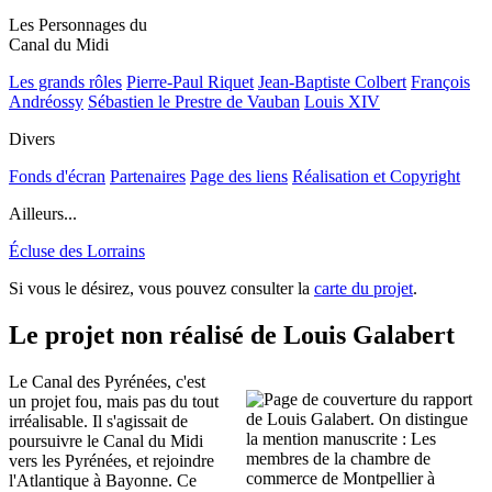
Les Personnages du
Canal du Midi
Les grands rôles
Pierre-Paul Riquet
Jean-Baptiste Colbert
François
Andréossy
Sébastien le Prestre de Vauban
Louis XIV
Divers
Fonds d'écran
Partenaires
Page des liens
Réalisation et Copyright
Ailleurs...
Écluse des Lorrains
Si vous le désirez, vous pouvez consulter la
carte du projet
.
Le projet non réalisé de Louis Galabert
Le Canal des Pyrénées, c'est
un projet fou, mais pas du tout
irréalisable. Il s'agissait de
poursuivre le Canal du Midi
vers les Pyrénées, et rejoindre
l'Atlantique à Bayonne. Ce