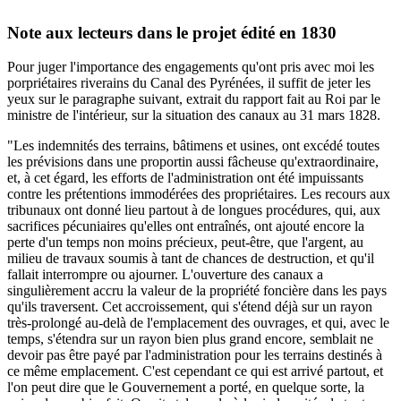
Note aux lecteurs dans le projet édité en 1830
Pour juger l'importance des engagements qu'ont pris avec moi les
porpriétaires riverains du Canal des Pyrénées, il suffit de jeter les
yeux sur le paragraphe suivant, extrait du rapport fait au Roi par le
ministre de l'intérieur, sur la situation des canaux au 31 mars 1828.
"Les indemnités des terrains, bâtimens et usines, ont excédé toutes
les prévisions dans une proportin aussi fâcheuse qu'extraordinaire,
et, à cet égard, les efforts de l'administration ont été impuissants
contre les prétentions immodérées des propriétaires. Les recours aux
tribunaux ont donné lieu partout à de longues procédures, qui, aux
sacrifices pécuniaires qu'elles ont entraînés, ont ajouté encore la
perte d'un temps non moins précieux, peut-être, que l'argent, au
milieu de travaux soumis à tant de chances de destruction, et qu'il
fallait interrompre ou ajourner. L'ouverture des canaux a
singulièrement accru la valeur de la propriété foncière dans les pays
qu'ils traversent. Cet accroissement, qui s'étend déjà sur un rayon
très-prolongé au-delà de l'emplacement des ouvrages, et qui, avec le
temps, s'étendra sur un rayon bien plus grand encore, semblait ne
devoir pas être payé par l'administration pour les terrains destinés à
ce même emplacement. C'est cependant ce qui est arrivé partout, et
l'on peut dire que le Gouvernement a porté, en quelque sorte, la