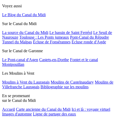
Voyez aussi
Le Blog du Canal du Midi
Sur le Canal du Midi
La source du Canal du Midi
Le bassin de Saint Ferréol
Le Seuil de
Naurouze
Toulouse : Les Ponts jumeaux
Pont-Canal du Répudre
Tunnel du Malpas
Écluse de Fonsérannes
Écluse ronde d'Agde
Sur le Canal de Garonne
Le Pont-canal d'Agen
Castets-en-Dorthe
Fontet et le canal
Montpouillan
Les Moulins à Vent
Moulins à Vent du Lauragais
Moulins de Castelnaudary
Moulins de
Villefranche Lauragais
Bibliographie sur les moulins
En se promenant
sur le Canal du Midi
Accueil
Carte ancienne du Canal du Midi
Ici et là : voyage virtuel
Images d'automne
Ligne de partage des eaux