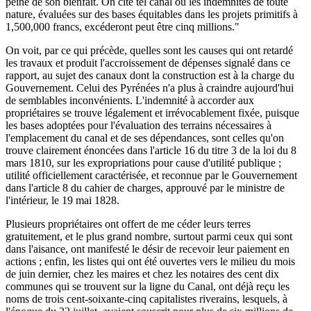
peine de son bienfait. On cite tel canal où les indemnités de toute
nature, évaluées sur des bases équitables dans les projets primitifs à
1,500,000 francs, excéderont peut être cinq millions."
On voit, par ce qui précède, quelles sont les causes qui ont retardé
les travaux et produit l'accroissement de dépenses signalé dans ce
rapport, au sujet des canaux dont la construction est à la charge du
Gouvernement. Celui des Pyrénées n'a plus à craindre aujourd'hui
de semblables inconvénients. L'indemnité à accorder aux
propriétaires se trouve légalement et irrévocablement fixée, puisque
les bases adoptées pour l'évaluation des terrains nécessaires à
l'emplacement du canal et de ses dépendances, sont celles qu'on
trouve clairement énoncées dans l'article 16 du titre 3 de la loi du 8
mars 1810, sur les expropriations pour cause d'utilité publique ;
utilité officiellement caractérisée, et reconnue par le Gouvernement
dans l'article 8 du cahier de charges, approuvé par le ministre de
l'intérieur, le 19 mai 1828.
Plusieurs propriétaires ont offert de me céder leurs terres
gratuitement, et le plus grand nombre, surtout parmi ceux qui sont
dans l'aisance, ont manifesté le désir de recevoir leur paiement en
actions ; enfin, les listes qui ont été ouvertes vers le milieu du mois
de juin dernier, chez les maires et chez les notaires des cent dix
communes qui se trouvent sur la ligne du Canal, ont déjà reçu les
noms de trois cent-soixante-cinq capitalistes riverains, lesquels, à