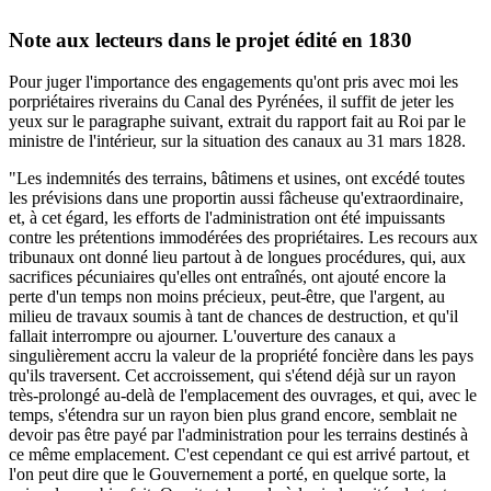
Note aux lecteurs dans le projet édité en 1830
Pour juger l'importance des engagements qu'ont pris avec moi les
porpriétaires riverains du Canal des Pyrénées, il suffit de jeter les
yeux sur le paragraphe suivant, extrait du rapport fait au Roi par le
ministre de l'intérieur, sur la situation des canaux au 31 mars 1828.
"Les indemnités des terrains, bâtimens et usines, ont excédé toutes
les prévisions dans une proportin aussi fâcheuse qu'extraordinaire,
et, à cet égard, les efforts de l'administration ont été impuissants
contre les prétentions immodérées des propriétaires. Les recours aux
tribunaux ont donné lieu partout à de longues procédures, qui, aux
sacrifices pécuniaires qu'elles ont entraînés, ont ajouté encore la
perte d'un temps non moins précieux, peut-être, que l'argent, au
milieu de travaux soumis à tant de chances de destruction, et qu'il
fallait interrompre ou ajourner. L'ouverture des canaux a
singulièrement accru la valeur de la propriété foncière dans les pays
qu'ils traversent. Cet accroissement, qui s'étend déjà sur un rayon
très-prolongé au-delà de l'emplacement des ouvrages, et qui, avec le
temps, s'étendra sur un rayon bien plus grand encore, semblait ne
devoir pas être payé par l'administration pour les terrains destinés à
ce même emplacement. C'est cependant ce qui est arrivé partout, et
l'on peut dire que le Gouvernement a porté, en quelque sorte, la