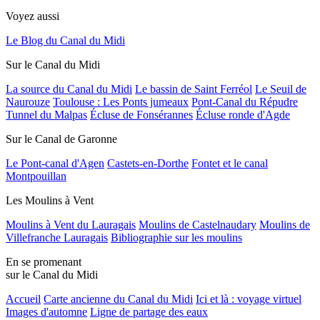
Voyez aussi
Le Blog du Canal du Midi
Sur le Canal du Midi
La source du Canal du Midi
Le bassin de Saint Ferréol
Le Seuil de
Naurouze
Toulouse : Les Ponts jumeaux
Pont-Canal du Répudre
Tunnel du Malpas
Écluse de Fonsérannes
Écluse ronde d'Agde
Sur le Canal de Garonne
Le Pont-canal d'Agen
Castets-en-Dorthe
Fontet et le canal
Montpouillan
Les Moulins à Vent
Moulins à Vent du Lauragais
Moulins de Castelnaudary
Moulins de
Villefranche Lauragais
Bibliographie sur les moulins
En se promenant
sur le Canal du Midi
Accueil
Carte ancienne du Canal du Midi
Ici et là : voyage virtuel
Images d'automne
Ligne de partage des eaux