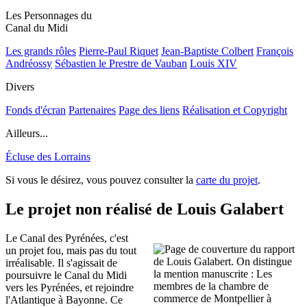
Les Personnages du
Canal du Midi
Les grands rôles
Pierre-Paul Riquet
Jean-Baptiste Colbert
François
Andréossy
Sébastien le Prestre de Vauban
Louis XIV
Divers
Fonds d'écran
Partenaires
Page des liens
Réalisation et Copyright
Ailleurs...
Écluse des Lorrains
Si vous le désirez, vous pouvez consulter la
carte du projet
.
Le projet non réalisé de Louis Galabert
Le Canal des Pyrénées, c'est
un projet fou, mais pas du tout
irréalisable. Il s'agissait de
poursuivre le Canal du Midi
vers les Pyrénées, et rejoindre
l'Atlantique à Bayonne. Ce