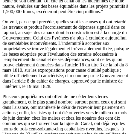
peine de son bienfait. On cite tel canal où les indemnités de toute
nature, évaluées sur des bases équitables dans les projets primitifs à
1,500,000 francs, excéderont peut être cinq millions."
On voit, par ce qui précède, quelles sont les causes qui ont retardé
les travaux et produit l'accroissement de dépenses signalé dans ce
rapport, au sujet des canaux dont la construction est à la charge du
Gouvernement. Celui des Pyrénées n'a plus à craindre aujourd'hui
de semblables inconvénients. L'indemnité à accorder aux
propriétaires se trouve légalement et irrévocablement fixée, puisque
les bases adoptées pour l'évaluation des terrains nécessaires à
l'emplacement du canal et de ses dépendances, sont celles qu'on
trouve clairement énoncées dans l'article 16 du titre 3 de la loi du 8
mars 1810, sur les expropriations pour cause d'utilité publique ;
utilité officiellement caractérisée, et reconnue par le Gouvernement
dans l'article 8 du cahier de charges, approuvé par le ministre de
l'intérieur, le 19 mai 1828.
Plusieurs propriétaires ont offert de me céder leurs terres
gratuitement, et le plus grand nombre, surtout parmi ceux qui sont
dans l'aisance, ont manifesté le désir de recevoir leur paiement en
actions ; enfin, les listes qui ont été ouvertes vers le milieu du mois
de juin dernier, chez les maires et chez les notaires des cent dix
communes qui se trouvent sur la ligne du Canal, ont déjà reçu les
noms de trois cent-soixante-cinq capitalistes riverains, lesquels, à