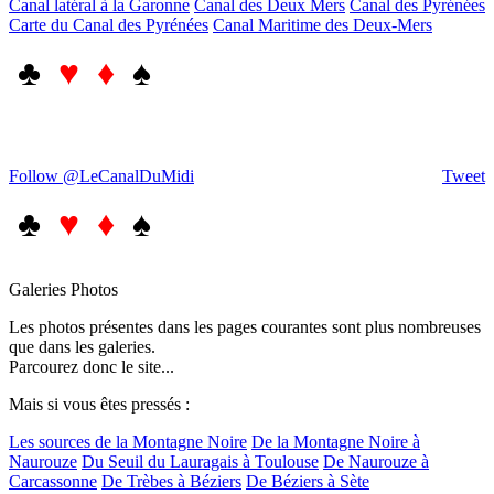
Canal latéral à la Garonne
Canal des Deux Mers
Canal des Pyrénées
Carte du Canal des Pyrénées
Canal Maritime des Deux-Mers
♣
♥ ♦
♠
Follow @LeCanalDuMidi
Tweet
♣
♥ ♦
♠
Galeries Photos
Les photos présentes dans les pages courantes sont plus nombreuses
que dans les galeries.
Parcourez donc le site...
Mais si vous êtes pressés :
Les sources de la Montagne Noire
De la Montagne Noire à
Naurouze
Du Seuil du Lauragais à Toulouse
De Naurouze à
Carcassonne
De Trèbes à Béziers
De Béziers à Sète