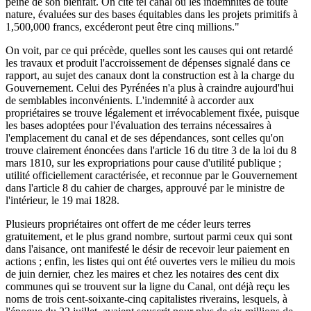
peine de son bienfait. On cite tel canal où les indemnités de toute
nature, évaluées sur des bases équitables dans les projets primitifs à
1,500,000 francs, excéderont peut être cinq millions."
On voit, par ce qui précède, quelles sont les causes qui ont retardé
les travaux et produit l'accroissement de dépenses signalé dans ce
rapport, au sujet des canaux dont la construction est à la charge du
Gouvernement. Celui des Pyrénées n'a plus à craindre aujourd'hui
de semblables inconvénients. L'indemnité à accorder aux
propriétaires se trouve légalement et irrévocablement fixée, puisque
les bases adoptées pour l'évaluation des terrains nécessaires à
l'emplacement du canal et de ses dépendances, sont celles qu'on
trouve clairement énoncées dans l'article 16 du titre 3 de la loi du 8
mars 1810, sur les expropriations pour cause d'utilité publique ;
utilité officiellement caractérisée, et reconnue par le Gouvernement
dans l'article 8 du cahier de charges, approuvé par le ministre de
l'intérieur, le 19 mai 1828.
Plusieurs propriétaires ont offert de me céder leurs terres
gratuitement, et le plus grand nombre, surtout parmi ceux qui sont
dans l'aisance, ont manifesté le désir de recevoir leur paiement en
actions ; enfin, les listes qui ont été ouvertes vers le milieu du mois
de juin dernier, chez les maires et chez les notaires des cent dix
communes qui se trouvent sur la ligne du Canal, ont déjà reçu les
noms de trois cent-soixante-cinq capitalistes riverains, lesquels, à