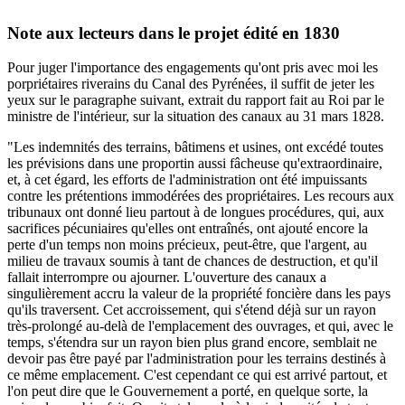
Note aux lecteurs dans le projet édité en 1830
Pour juger l'importance des engagements qu'ont pris avec moi les
porpriétaires riverains du Canal des Pyrénées, il suffit de jeter les
yeux sur le paragraphe suivant, extrait du rapport fait au Roi par le
ministre de l'intérieur, sur la situation des canaux au 31 mars 1828.
"Les indemnités des terrains, bâtimens et usines, ont excédé toutes
les prévisions dans une proportin aussi fâcheuse qu'extraordinaire,
et, à cet égard, les efforts de l'administration ont été impuissants
contre les prétentions immodérées des propriétaires. Les recours aux
tribunaux ont donné lieu partout à de longues procédures, qui, aux
sacrifices pécuniaires qu'elles ont entraînés, ont ajouté encore la
perte d'un temps non moins précieux, peut-être, que l'argent, au
milieu de travaux soumis à tant de chances de destruction, et qu'il
fallait interrompre ou ajourner. L'ouverture des canaux a
singulièrement accru la valeur de la propriété foncière dans les pays
qu'ils traversent. Cet accroissement, qui s'étend déjà sur un rayon
très-prolongé au-delà de l'emplacement des ouvrages, et qui, avec le
temps, s'étendra sur un rayon bien plus grand encore, semblait ne
devoir pas être payé par l'administration pour les terrains destinés à
ce même emplacement. C'est cependant ce qui est arrivé partout, et
l'on peut dire que le Gouvernement a porté, en quelque sorte, la