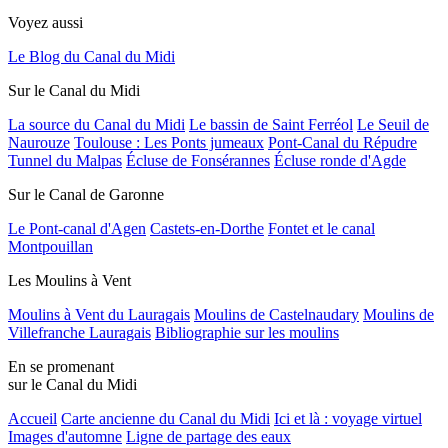
Voyez aussi
Le Blog du Canal du Midi
Sur le Canal du Midi
La source du Canal du Midi
Le bassin de Saint Ferréol
Le Seuil de
Naurouze
Toulouse : Les Ponts jumeaux
Pont-Canal du Répudre
Tunnel du Malpas
Écluse de Fonsérannes
Écluse ronde d'Agde
Sur le Canal de Garonne
Le Pont-canal d'Agen
Castets-en-Dorthe
Fontet et le canal
Montpouillan
Les Moulins à Vent
Moulins à Vent du Lauragais
Moulins de Castelnaudary
Moulins de
Villefranche Lauragais
Bibliographie sur les moulins
En se promenant
sur le Canal du Midi
Accueil
Carte ancienne du Canal du Midi
Ici et là : voyage virtuel
Images d'automne
Ligne de partage des eaux