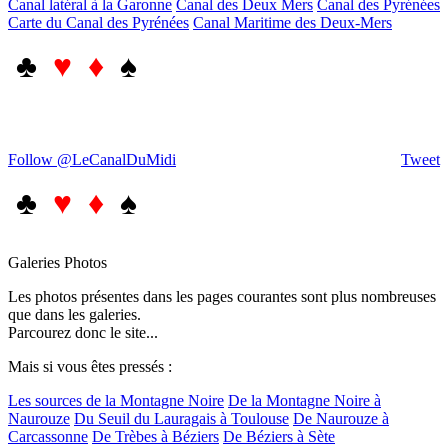
Canal latéral à la Garonne
Canal des Deux Mers
Canal des Pyrénées
Carte du Canal des Pyrénées
Canal Maritime des Deux-Mers
♣
♥ ♦
♠
Follow @LeCanalDuMidi
Tweet
♣
♥ ♦
♠
Galeries Photos
Les photos présentes dans les pages courantes sont plus nombreuses
que dans les galeries.
Parcourez donc le site...
Mais si vous êtes pressés :
Les sources de la Montagne Noire
De la Montagne Noire à
Naurouze
Du Seuil du Lauragais à Toulouse
De Naurouze à
Carcassonne
De Trèbes à Béziers
De Béziers à Sète