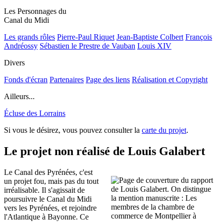
Les Personnages du
Canal du Midi
Les grands rôles
Pierre-Paul Riquet
Jean-Baptiste Colbert
François
Andréossy
Sébastien le Prestre de Vauban
Louis XIV
Divers
Fonds d'écran
Partenaires
Page des liens
Réalisation et Copyright
Ailleurs...
Écluse des Lorrains
Si vous le désirez, vous pouvez consulter la
carte du projet
.
Le projet non réalisé de Louis Galabert
Le Canal des Pyrénées, c'est
un projet fou, mais pas du tout
irréalisable. Il s'agissait de
poursuivre le Canal du Midi
vers les Pyrénées, et rejoindre
l'Atlantique à Bayonne. Ce