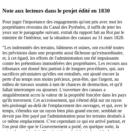
Note aux lecteurs dans le projet édité en 1830
Pour juger l'importance des engagements qu'ont pris avec moi les
porpriétaires riverains du Canal des Pyrénées, il suffit de jeter les
yeux sur le paragraphe suivant, extrait du rapport fait au Roi par le
ministre de l'intérieur, sur la situation des canaux au 31 mars 1828.
"Les indemnités des terrains, bâtimens et usines, ont excédé toutes
les prévisions dans une proportin aussi fâcheuse qu'extraordinaire,
et, à cet égard, les efforts de l'administration ont été impuissants
contre les prétentions immodérées des propriétaires. Les recours aux
tribunaux ont donné lieu partout à de longues procédures, qui, aux
sacrifices pécuniaires qu'elles ont entraînés, ont ajouté encore la
perte d'un temps non moins précieux, peut-être, que l'argent, au
milieu de travaux soumis à tant de chances de destruction, et qu'il
fallait interrompre ou ajourner. L'ouverture des canaux a
singulièrement accru la valeur de la propriété foncière dans les pays
qu'ils traversent. Cet accroissement, qui s'étend déjà sur un rayon
très-prolongé au-delà de l'emplacement des ouvrages, et qui, avec le
temps, s'étendra sur un rayon bien plus grand encore, semblait ne
devoir pas être payé par l'administration pour les terrains destinés à
ce même emplacement. C'est cependant ce qui est arrivé partout, et
l'on peut dire que le Gouvernement a porté, en quelque sorte, la