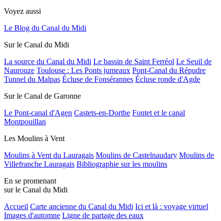
Voyez aussi
Le Blog du Canal du Midi
Sur le Canal du Midi
La source du Canal du Midi
Le bassin de Saint Ferréol
Le Seuil de
Naurouze
Toulouse : Les Ponts jumeaux
Pont-Canal du Répudre
Tunnel du Malpas
Écluse de Fonsérannes
Écluse ronde d'Agde
Sur le Canal de Garonne
Le Pont-canal d'Agen
Castets-en-Dorthe
Fontet et le canal
Montpouillan
Les Moulins à Vent
Moulins à Vent du Lauragais
Moulins de Castelnaudary
Moulins de
Villefranche Lauragais
Bibliographie sur les moulins
En se promenant
sur le Canal du Midi
Accueil
Carte ancienne du Canal du Midi
Ici et là : voyage virtuel
Images d'automne
Ligne de partage des eaux