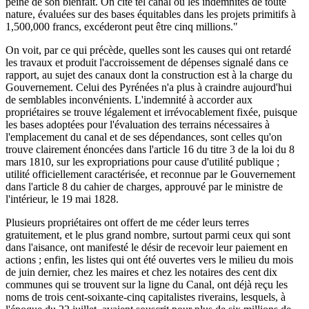
peine de son bienfait. On cite tel canal où les indemnités de toute
nature, évaluées sur des bases équitables dans les projets primitifs à
1,500,000 francs, excéderont peut être cinq millions."
On voit, par ce qui précède, quelles sont les causes qui ont retardé
les travaux et produit l'accroissement de dépenses signalé dans ce
rapport, au sujet des canaux dont la construction est à la charge du
Gouvernement. Celui des Pyrénées n'a plus à craindre aujourd'hui
de semblables inconvénients. L'indemnité à accorder aux
propriétaires se trouve légalement et irrévocablement fixée, puisque
les bases adoptées pour l'évaluation des terrains nécessaires à
l'emplacement du canal et de ses dépendances, sont celles qu'on
trouve clairement énoncées dans l'article 16 du titre 3 de la loi du 8
mars 1810, sur les expropriations pour cause d'utilité publique ;
utilité officiellement caractérisée, et reconnue par le Gouvernement
dans l'article 8 du cahier de charges, approuvé par le ministre de
l'intérieur, le 19 mai 1828.
Plusieurs propriétaires ont offert de me céder leurs terres
gratuitement, et le plus grand nombre, surtout parmi ceux qui sont
dans l'aisance, ont manifesté le désir de recevoir leur paiement en
actions ; enfin, les listes qui ont été ouvertes vers le milieu du mois
de juin dernier, chez les maires et chez les notaires des cent dix
communes qui se trouvent sur la ligne du Canal, ont déjà reçu les
noms de trois cent-soixante-cinq capitalistes riverains, lesquels, à