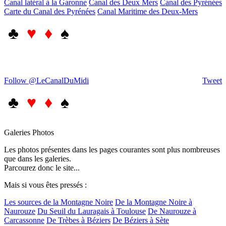
Canal latéral à la Garonne
Canal des Deux Mers
Canal des Pyrénées
Carte du Canal des Pyrénées
Canal Maritime des Deux-Mers
♣
♥ ♦
♠
Follow @LeCanalDuMidi
Tweet
♣
♥ ♦
♠
Galeries Photos
Les photos présentes dans les pages courantes sont plus nombreuses
que dans les galeries.
Parcourez donc le site...
Mais si vous êtes pressés :
Les sources de la Montagne Noire
De la Montagne Noire à
Naurouze
Du Seuil du Lauragais à Toulouse
De Naurouze à
Carcassonne
De Trèbes à Béziers
De Béziers à Sète