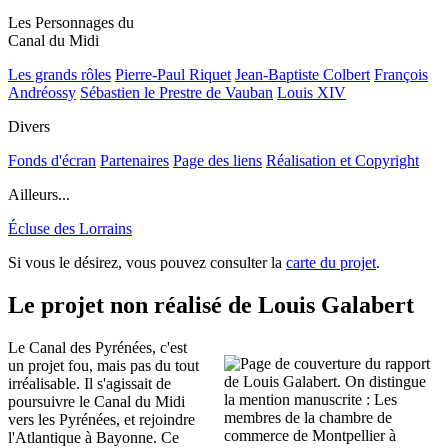
Les Personnages du
Canal du Midi
Les grands rôles
Pierre-Paul Riquet
Jean-Baptiste Colbert
François
Andréossy
Sébastien le Prestre de Vauban
Louis XIV
Divers
Fonds d'écran
Partenaires
Page des liens
Réalisation et Copyright
Ailleurs...
Écluse des Lorrains
Si vous le désirez, vous pouvez consulter la
carte du projet
.
Le projet non réalisé de Louis Galabert
Le Canal des Pyrénées, c'est
un projet fou, mais pas du tout
irréalisable. Il s'agissait de
poursuivre le Canal du Midi
vers les Pyrénées, et rejoindre
l'Atlantique à Bayonne. Ce