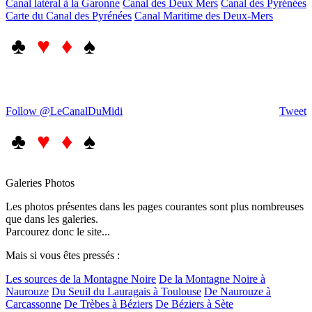
Canal latéral à la Garonne
Canal des Deux Mers
Canal des Pyrénées
Carte du Canal des Pyrénées
Canal Maritime des Deux-Mers
♣
♥ ♦
♠
Follow @LeCanalDuMidi
Tweet
♣
♥ ♦
♠
Galeries Photos
Les photos présentes dans les pages courantes sont plus nombreuses
que dans les galeries.
Parcourez donc le site...
Mais si vous êtes pressés :
Les sources de la Montagne Noire
De la Montagne Noire à
Naurouze
Du Seuil du Lauragais à Toulouse
De Naurouze à
Carcassonne
De Trèbes à Béziers
De Béziers à Sète