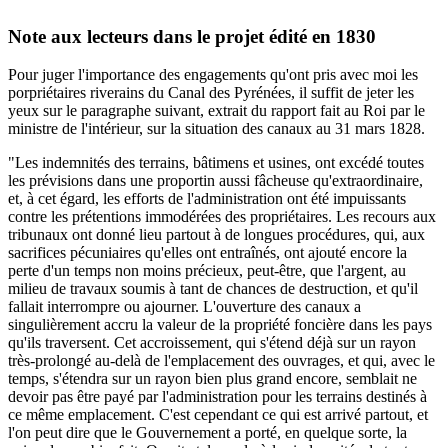
Note aux lecteurs dans le projet édité en 1830
Pour juger l'importance des engagements qu'ont pris avec moi les
porpriétaires riverains du Canal des Pyrénées, il suffit de jeter les
yeux sur le paragraphe suivant, extrait du rapport fait au Roi par le
ministre de l'intérieur, sur la situation des canaux au 31 mars 1828.
"Les indemnités des terrains, bâtimens et usines, ont excédé toutes
les prévisions dans une proportin aussi fâcheuse qu'extraordinaire,
et, à cet égard, les efforts de l'administration ont été impuissants
contre les prétentions immodérées des propriétaires. Les recours aux
tribunaux ont donné lieu partout à de longues procédures, qui, aux
sacrifices pécuniaires qu'elles ont entraînés, ont ajouté encore la
perte d'un temps non moins précieux, peut-être, que l'argent, au
milieu de travaux soumis à tant de chances de destruction, et qu'il
fallait interrompre ou ajourner. L'ouverture des canaux a
singulièrement accru la valeur de la propriété foncière dans les pays
qu'ils traversent. Cet accroissement, qui s'étend déjà sur un rayon
très-prolongé au-delà de l'emplacement des ouvrages, et qui, avec le
temps, s'étendra sur un rayon bien plus grand encore, semblait ne
devoir pas être payé par l'administration pour les terrains destinés à
ce même emplacement. C'est cependant ce qui est arrivé partout, et
l'on peut dire que le Gouvernement a porté, en quelque sorte, la