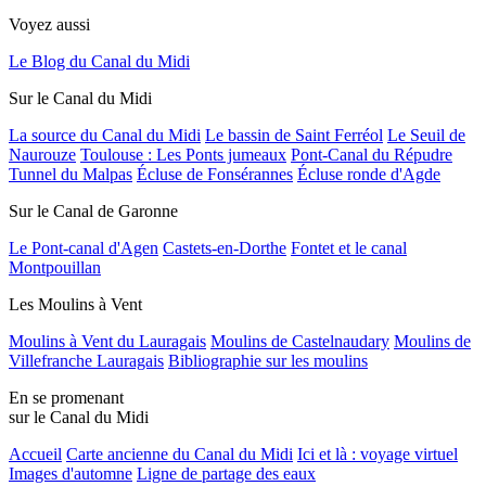
Voyez aussi
Le Blog du Canal du Midi
Sur le Canal du Midi
La source du Canal du Midi
Le bassin de Saint Ferréol
Le Seuil de
Naurouze
Toulouse : Les Ponts jumeaux
Pont-Canal du Répudre
Tunnel du Malpas
Écluse de Fonsérannes
Écluse ronde d'Agde
Sur le Canal de Garonne
Le Pont-canal d'Agen
Castets-en-Dorthe
Fontet et le canal
Montpouillan
Les Moulins à Vent
Moulins à Vent du Lauragais
Moulins de Castelnaudary
Moulins de
Villefranche Lauragais
Bibliographie sur les moulins
En se promenant
sur le Canal du Midi
Accueil
Carte ancienne du Canal du Midi
Ici et là : voyage virtuel
Images d'automne
Ligne de partage des eaux