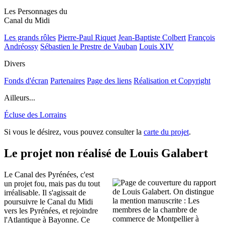
Les Personnages du
Canal du Midi
Les grands rôles
Pierre-Paul Riquet
Jean-Baptiste Colbert
François
Andréossy
Sébastien le Prestre de Vauban
Louis XIV
Divers
Fonds d'écran
Partenaires
Page des liens
Réalisation et Copyright
Ailleurs...
Écluse des Lorrains
Si vous le désirez, vous pouvez consulter la
carte du projet
.
Le projet non réalisé de Louis Galabert
Le Canal des Pyrénées, c'est
un projet fou, mais pas du tout
irréalisable. Il s'agissait de
poursuivre le Canal du Midi
vers les Pyrénées, et rejoindre
l'Atlantique à Bayonne. Ce