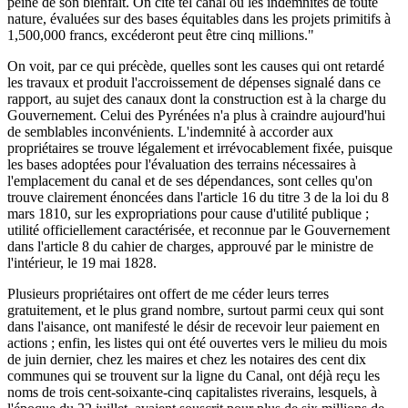
peine de son bienfait. On cite tel canal où les indemnités de toute
nature, évaluées sur des bases équitables dans les projets primitifs à
1,500,000 francs, excéderont peut être cinq millions."
On voit, par ce qui précède, quelles sont les causes qui ont retardé
les travaux et produit l'accroissement de dépenses signalé dans ce
rapport, au sujet des canaux dont la construction est à la charge du
Gouvernement. Celui des Pyrénées n'a plus à craindre aujourd'hui
de semblables inconvénients. L'indemnité à accorder aux
propriétaires se trouve légalement et irrévocablement fixée, puisque
les bases adoptées pour l'évaluation des terrains nécessaires à
l'emplacement du canal et de ses dépendances, sont celles qu'on
trouve clairement énoncées dans l'article 16 du titre 3 de la loi du 8
mars 1810, sur les expropriations pour cause d'utilité publique ;
utilité officiellement caractérisée, et reconnue par le Gouvernement
dans l'article 8 du cahier de charges, approuvé par le ministre de
l'intérieur, le 19 mai 1828.
Plusieurs propriétaires ont offert de me céder leurs terres
gratuitement, et le plus grand nombre, surtout parmi ceux qui sont
dans l'aisance, ont manifesté le désir de recevoir leur paiement en
actions ; enfin, les listes qui ont été ouvertes vers le milieu du mois
de juin dernier, chez les maires et chez les notaires des cent dix
communes qui se trouvent sur la ligne du Canal, ont déjà reçu les
noms de trois cent-soixante-cinq capitalistes riverains, lesquels, à