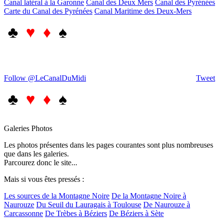
Canal latéral à la Garonne
Canal des Deux Mers
Canal des Pyrénées
Carte du Canal des Pyrénées
Canal Maritime des Deux-Mers
♣
♥ ♦
♠
Follow @LeCanalDuMidi
Tweet
♣
♥ ♦
♠
Galeries Photos
Les photos présentes dans les pages courantes sont plus nombreuses
que dans les galeries.
Parcourez donc le site...
Mais si vous êtes pressés :
Les sources de la Montagne Noire
De la Montagne Noire à
Naurouze
Du Seuil du Lauragais à Toulouse
De Naurouze à
Carcassonne
De Trèbes à Béziers
De Béziers à Sète