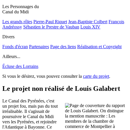
Les Personnages du
Canal du Midi
Les grands rôles
Pierre-Paul Riquet
Jean-Baptiste Colbert
François
Andréossy
Sébastien le Prestre de Vauban
Louis XIV
Divers
Fonds d'écran
Partenaires
Page des liens
Réalisation et Copyright
Ailleurs...
Écluse des Lorrains
Si vous le désirez, vous pouvez consulter la
carte du projet
.
Le projet non réalisé de Louis Galabert
Le Canal des Pyrénées, c'est
un projet fou, mais pas du tout
irréalisable. Il s'agissait de
poursuivre le Canal du Midi
vers les Pyrénées, et rejoindre
l'Atlantique à Bayonne. Ce