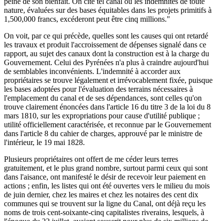
peine de son bienfait. On cite tel canal où les indemnités de toute
nature, évaluées sur des bases équitables dans les projets primitifs à
1,500,000 francs, excéderont peut être cinq millions."
On voit, par ce qui précède, quelles sont les causes qui ont retardé
les travaux et produit l'accroissement de dépenses signalé dans ce
rapport, au sujet des canaux dont la construction est à la charge du
Gouvernement. Celui des Pyrénées n'a plus à craindre aujourd'hui
de semblables inconvénients. L'indemnité à accorder aux
propriétaires se trouve légalement et irrévocablement fixée, puisque
les bases adoptées pour l'évaluation des terrains nécessaires à
l'emplacement du canal et de ses dépendances, sont celles qu'on
trouve clairement énoncées dans l'article 16 du titre 3 de la loi du 8
mars 1810, sur les expropriations pour cause d'utilité publique ;
utilité officiellement caractérisée, et reconnue par le Gouvernement
dans l'article 8 du cahier de charges, approuvé par le ministre de
l'intérieur, le 19 mai 1828.
Plusieurs propriétaires ont offert de me céder leurs terres
gratuitement, et le plus grand nombre, surtout parmi ceux qui sont
dans l'aisance, ont manifesté le désir de recevoir leur paiement en
actions ; enfin, les listes qui ont été ouvertes vers le milieu du mois
de juin dernier, chez les maires et chez les notaires des cent dix
communes qui se trouvent sur la ligne du Canal, ont déjà reçu les
noms de trois cent-soixante-cinq capitalistes riverains, lesquels, à