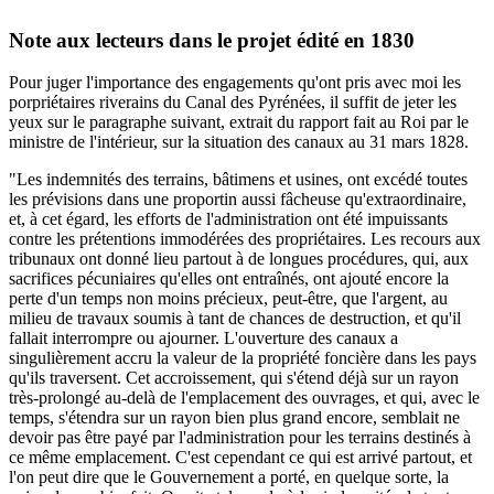
Note aux lecteurs dans le projet édité en 1830
Pour juger l'importance des engagements qu'ont pris avec moi les
porpriétaires riverains du Canal des Pyrénées, il suffit de jeter les
yeux sur le paragraphe suivant, extrait du rapport fait au Roi par le
ministre de l'intérieur, sur la situation des canaux au 31 mars 1828.
"Les indemnités des terrains, bâtimens et usines, ont excédé toutes
les prévisions dans une proportin aussi fâcheuse qu'extraordinaire,
et, à cet égard, les efforts de l'administration ont été impuissants
contre les prétentions immodérées des propriétaires. Les recours aux
tribunaux ont donné lieu partout à de longues procédures, qui, aux
sacrifices pécuniaires qu'elles ont entraînés, ont ajouté encore la
perte d'un temps non moins précieux, peut-être, que l'argent, au
milieu de travaux soumis à tant de chances de destruction, et qu'il
fallait interrompre ou ajourner. L'ouverture des canaux a
singulièrement accru la valeur de la propriété foncière dans les pays
qu'ils traversent. Cet accroissement, qui s'étend déjà sur un rayon
très-prolongé au-delà de l'emplacement des ouvrages, et qui, avec le
temps, s'étendra sur un rayon bien plus grand encore, semblait ne
devoir pas être payé par l'administration pour les terrains destinés à
ce même emplacement. C'est cependant ce qui est arrivé partout, et
l'on peut dire que le Gouvernement a porté, en quelque sorte, la