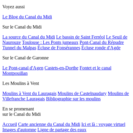
Voyez aussi
Le Blog du Canal du Midi
Sur le Canal du Midi
La source du Canal du Midi
Le bassin de Saint Ferréol
Le Seuil de
Naurouze
Toulouse : Les Ponts jumeaux
Pont-Canal du Répudre
Tunnel du Malpas
Écluse de Fonsérannes
Écluse ronde d'Agde
Sur le Canal de Garonne
Le Pont-canal d'Agen
Castets-en-Dorthe
Fontet et le canal
Montpouillan
Les Moulins à Vent
Moulins à Vent du Lauragais
Moulins de Castelnaudary
Moulins de
Villefranche Lauragais
Bibliographie sur les moulins
En se promenant
sur le Canal du Midi
Accueil
Carte ancienne du Canal du Midi
Ici et là : voyage virtuel
Images d'automne
Ligne de partage des eaux