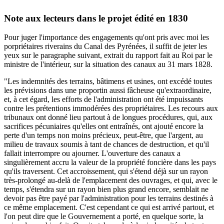
Note aux lecteurs dans le projet édité en 1830
Pour juger l'importance des engagements qu'ont pris avec moi les
porpriétaires riverains du Canal des Pyrénées, il suffit de jeter les
yeux sur le paragraphe suivant, extrait du rapport fait au Roi par le
ministre de l'intérieur, sur la situation des canaux au 31 mars 1828.
"Les indemnités des terrains, bâtimens et usines, ont excédé toutes
les prévisions dans une proportin aussi fâcheuse qu'extraordinaire,
et, à cet égard, les efforts de l'administration ont été impuissants
contre les prétentions immodérées des propriétaires. Les recours aux
tribunaux ont donné lieu partout à de longues procédures, qui, aux
sacrifices pécuniaires qu'elles ont entraînés, ont ajouté encore la
perte d'un temps non moins précieux, peut-être, que l'argent, au
milieu de travaux soumis à tant de chances de destruction, et qu'il
fallait interrompre ou ajourner. L'ouverture des canaux a
singulièrement accru la valeur de la propriété foncière dans les pays
qu'ils traversent. Cet accroissement, qui s'étend déjà sur un rayon
très-prolongé au-delà de l'emplacement des ouvrages, et qui, avec le
temps, s'étendra sur un rayon bien plus grand encore, semblait ne
devoir pas être payé par l'administration pour les terrains destinés à
ce même emplacement. C'est cependant ce qui est arrivé partout, et
l'on peut dire que le Gouvernement a porté, en quelque sorte, la