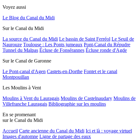
Voyez aussi
Le Blog du Canal du Midi
Sur le Canal du Midi
La source du Canal du Midi
Le bassin de Saint Ferréol
Le Seuil de
Naurouze
Toulouse : Les Ponts jumeaux
Pont-Canal du Répudre
Tunnel du Malpas
Écluse de Fonsérannes
Écluse ronde d'Agde
Sur le Canal de Garonne
Le Pont-canal d'Agen
Castets-en-Dorthe
Fontet et le canal
Montpouillan
Les Moulins à Vent
Moulins à Vent du Lauragais
Moulins de Castelnaudary
Moulins de
Villefranche Lauragais
Bibliographie sur les moulins
En se promenant
sur le Canal du Midi
Accueil
Carte ancienne du Canal du Midi
Ici et là : voyage virtuel
Images d'automne
Ligne de partage des eaux