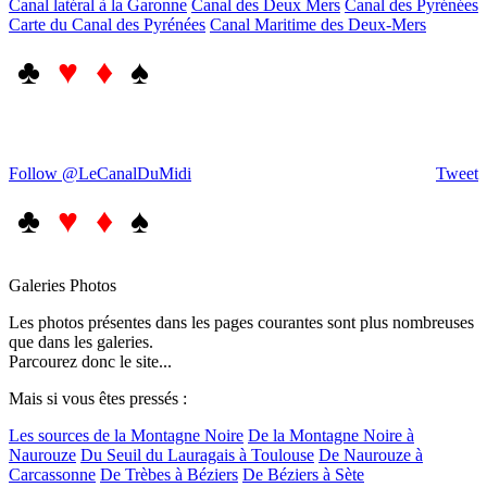
Canal latéral à la Garonne
Canal des Deux Mers
Canal des Pyrénées
Carte du Canal des Pyrénées
Canal Maritime des Deux-Mers
♣
♥ ♦
♠
Follow @LeCanalDuMidi
Tweet
♣
♥ ♦
♠
Galeries Photos
Les photos présentes dans les pages courantes sont plus nombreuses
que dans les galeries.
Parcourez donc le site...
Mais si vous êtes pressés :
Les sources de la Montagne Noire
De la Montagne Noire à
Naurouze
Du Seuil du Lauragais à Toulouse
De Naurouze à
Carcassonne
De Trèbes à Béziers
De Béziers à Sète