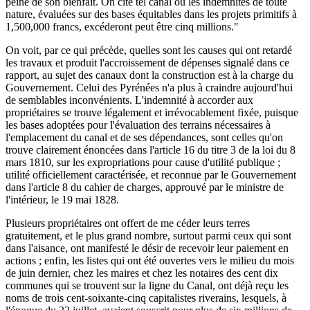
peine de son bienfait. On cite tel canal où les indemnités de toute
nature, évaluées sur des bases équitables dans les projets primitifs à
1,500,000 francs, excéderont peut être cinq millions."
On voit, par ce qui précède, quelles sont les causes qui ont retardé
les travaux et produit l'accroissement de dépenses signalé dans ce
rapport, au sujet des canaux dont la construction est à la charge du
Gouvernement. Celui des Pyrénées n'a plus à craindre aujourd'hui
de semblables inconvénients. L'indemnité à accorder aux
propriétaires se trouve légalement et irrévocablement fixée, puisque
les bases adoptées pour l'évaluation des terrains nécessaires à
l'emplacement du canal et de ses dépendances, sont celles qu'on
trouve clairement énoncées dans l'article 16 du titre 3 de la loi du 8
mars 1810, sur les expropriations pour cause d'utilité publique ;
utilité officiellement caractérisée, et reconnue par le Gouvernement
dans l'article 8 du cahier de charges, approuvé par le ministre de
l'intérieur, le 19 mai 1828.
Plusieurs propriétaires ont offert de me céder leurs terres
gratuitement, et le plus grand nombre, surtout parmi ceux qui sont
dans l'aisance, ont manifesté le désir de recevoir leur paiement en
actions ; enfin, les listes qui ont été ouvertes vers le milieu du mois
de juin dernier, chez les maires et chez les notaires des cent dix
communes qui se trouvent sur la ligne du Canal, ont déjà reçu les
noms de trois cent-soixante-cinq capitalistes riverains, lesquels, à