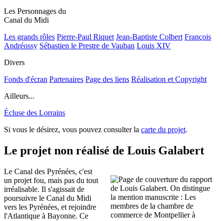
Les Personnages du
Canal du Midi
Les grands rôles
Pierre-Paul Riquet
Jean-Baptiste Colbert
François
Andréossy
Sébastien le Prestre de Vauban
Louis XIV
Divers
Fonds d'écran
Partenaires
Page des liens
Réalisation et Copyright
Ailleurs...
Écluse des Lorrains
Si vous le désirez, vous pouvez consulter la
carte du projet
.
Le projet non réalisé de Louis Galabert
Le Canal des Pyrénées, c'est
un projet fou, mais pas du tout
irréalisable. Il s'agissait de
poursuivre le Canal du Midi
vers les Pyrénées, et rejoindre
l'Atlantique à Bayonne. Ce