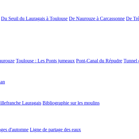
Du Seuil du Lauragais à Toulouse
De Naurouze à Carcassonne
De Trè
aurouze
Toulouse : Les Ponts jumeaux
Pont-Canal du Répudre
Tunnel 
lan
illefranche Lauragais
Bibliographie sur les moulins
ges d'automne
Ligne de partage des eaux