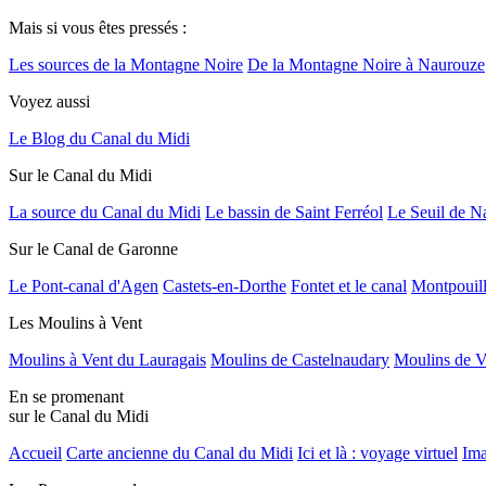
Mais si vous êtes pressés :
Les sources de la Montagne Noire
De la Montagne Noire à Naurouze
Voyez aussi
Le Blog du Canal du Midi
Sur le Canal du Midi
La source du Canal du Midi
Le bassin de Saint Ferréol
Le Seuil de N
Sur le Canal de Garonne
Le Pont-canal d'Agen
Castets-en-Dorthe
Fontet et le canal
Montpouil
Les Moulins à Vent
Moulins à Vent du Lauragais
Moulins de Castelnaudary
Moulins de V
En se promenant
sur le Canal du Midi
Accueil
Carte ancienne du Canal du Midi
Ici et là : voyage virtuel
Ima