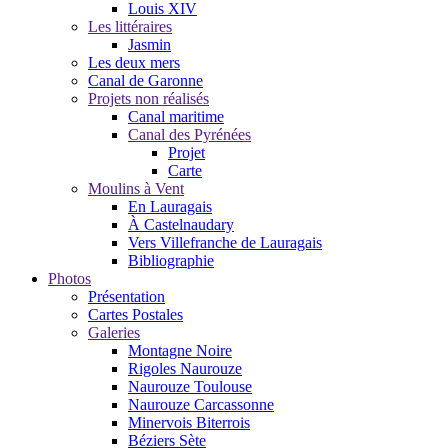
Louis XIV
Les littéraires
Jasmin
Les deux mers
Canal de Garonne
Projets non réalisés
Canal maritime
Canal des Pyrénées
Projet
Carte
Moulins à Vent
En Lauragais
À Castelnaudary
Vers Villefranche de Lauragais
Bibliographie
Photos
Présentation
Cartes Postales
Galeries
Montagne Noire
Rigoles Naurouze
Naurouze Toulouse
Naurouze Carcassonne
Minervois Biterrois
Béziers Sète