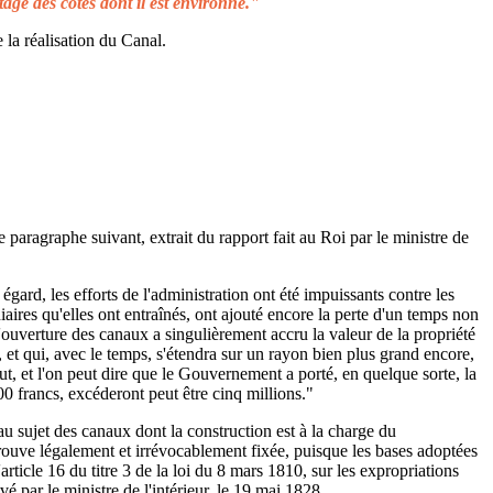
tage des côtes dont il est environné."
 la réalisation du Canal.
e paragraphe suivant, extrait du rapport fait au Roi par le ministre de
égard, les efforts de l'administration ont été impuissants contre les
aires qu'elles ont entraînés, ont ajouté encore la perte d'un temps non
L'ouverture des canaux a singulièrement accru la valeur de la propriété
 et qui, avec le temps, s'étendra sur un rayon bien plus grand encore,
ut, et l'on peut dire que le Gouvernement a porté, en quelque sorte, la
00 francs, excéderont peut être cinq millions."
au sujet des canaux dont la construction est à la charge du
rouve légalement et irrévocablement fixée, puisque les bases adoptées
rticle 16 du titre 3 de la loi du 8 mars 1810, sur les expropriations
é par le ministre de l'intérieur, le 19 mai 1828.