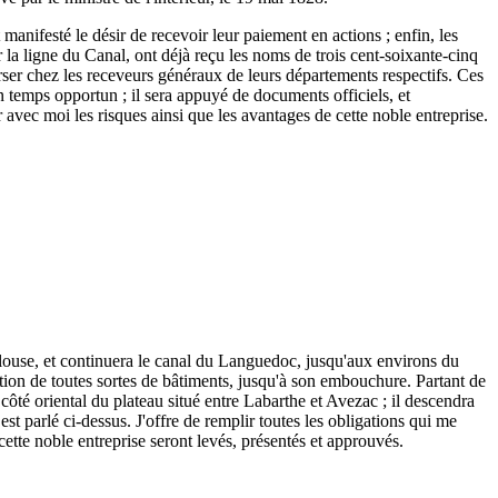
 manifesté le désir de recevoir leur paiement en actions ; enfin, les
r la ligne du Canal, ont déjà reçu les noms de trois cent-soixante-cinq
 verser chez les receveurs généraux de leurs départements respectifs. Ces
n temps opportun ; il sera appuyé de documents officiels, et
r avec moi les risques ainsi que les avantages de cette noble entreprise.
ulouse, et continuera le canal du Languedoc, jusqu'aux environs du
tion de toutes sortes de bâtiments, jusqu'à son embouchure. Partant de
ôté oriental du plateau situé entre Labarthe et Avezac ; il descendra
est parlé ci-dessus. J'offre de remplir toutes les obligations qui me
 cette noble entreprise seront levés, présentés et approuvés.