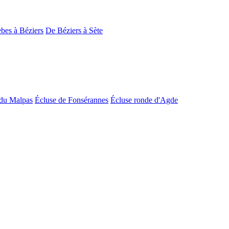
bes à Béziers
De Béziers à Sète
du Malpas
Écluse de Fonsérannes
Écluse ronde d'Agde