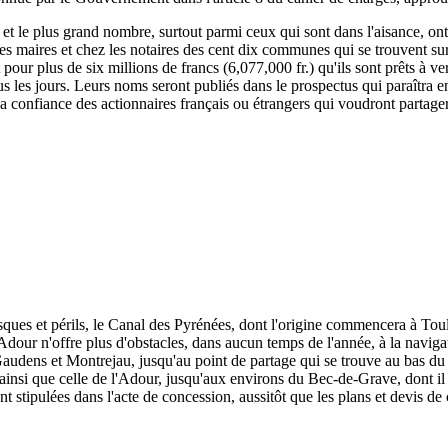
, et le plus grand nombre, surtout parmi ceux qui sont dans l'aisance, ont
 les maires et chez les notaires des cent dix communes qui se trouvent su
rit pour plus de six millions de francs (6,077,000 fr.) qu'ils sont prêts à
s les jours. Leurs noms seront publiés dans le prospectus qui paraîtra e
 la confiance des actionnaires français ou étrangers qui voudront partage
isques et périls, le Canal des Pyrénées, dont l'origine commencera à To
dour n'offre plus d'obstacles, dans aucun temps de l'année, à la naviga
udens et Montrejau, jusqu'au point de partage qui se trouve au bas du c
e, ainsi que celle de l'Adour, jusqu'aux environs du Bec-de-Grave, dont il 
nt stipulées dans l'acte de concession, aussitôt que les plans et devis de