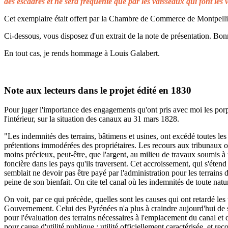
des escadres et ne sera fréquenté que par les vaisseaux qui font les 
Cet exemplaire était offert par la Chambre de Commerce de Montpellier 
Ci-dessous, vous disposez d'un extrait de la note de présentation. Bonn
En tout cas, je rends hommage à Louis Galabert.
Note aux lecteurs dans le projet édité en 1830
Pour juger l'importance des engagements qu'ont pris avec moi les porprié
l'intérieur, sur la situation des canaux au 31 mars 1828.
"Les indemnités des terrains, bâtimens et usines, ont excédé toutes les 
prétentions immodérées des propriétaires. Les recours aux tribunaux on
moins précieux, peut-être, que l'argent, au milieu de travaux soumis à t
foncière dans les pays qu'ils traversent. Cet accroissement, qui s'éten
semblait ne devoir pas être payé par l'administration pour les terrains
peine de son bienfait. On cite tel canal où les indemnités de toute natu
On voit, par ce qui précède, quelles sont les causes qui ont retardé le
Gouvernement. Celui des Pyrénées n'a plus à craindre aujourd'hui de s
pour l'évaluation des terrains nécessaires à l'emplacement du canal et 
pour cause d'utilité publique ; utilité officiellement caractérisée, et 