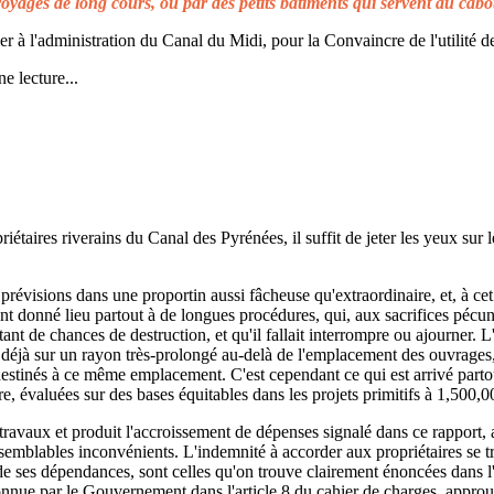
voyages de long cours, ou par des petits bâtiments qui servent au cabo
à l'administration du Canal du Midi, pour la Convaincre de l'utilité de
e lecture...
taires riverains du Canal des Pyrénées, il suffit de jeter les yeux sur l
prévisions dans une proportin aussi fâcheuse qu'extraordinaire, et, à cet 
t donné lieu partout à de longues procédures, qui, aux sacrifices pécuni
ant de chances de destruction, et qu'il fallait interrompre ou ajourner. 
d déjà sur un rayon très-prolongé au-delà de l'emplacement des ouvrages,
 destinés à ce même emplacement. C'est cependant ce qui est arrivé parto
re, évaluées sur des bases équitables dans les projets primitifs à 1,500,0
s travaux et produit l'accroissement de dépenses signalé dans ce rapport, 
emblables inconvénients. L'indemnité à accorder aux propriétaires se t
de ses dépendances, sont celles qu'on trouve clairement énoncées dans l'a
reconnue par le Gouvernement dans l'article 8 du cahier de charges, approuv