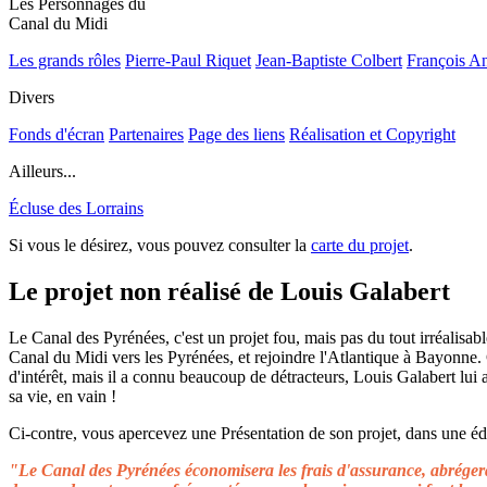
Les Personnages du
Canal du Midi
Les grands rôles
Pierre-Paul Riquet
Jean-Baptiste Colbert
François A
Divers
Fonds d'écran
Partenaires
Page des liens
Réalisation et Copyright
Ailleurs...
Écluse des Lorrains
Si vous le désirez, vous pouvez consulter la
carte du projet
.
Le projet non réalisé de Louis Galabert
Le Canal des Pyrénées, c'est un projet fou, mais pas du tout irréalisable
Canal du Midi vers les Pyrénées, et rejoindre l'Atlantique à Bayonne.
d'intérêt, mais il a connu beaucoup de détracteurs, Louis Galabert lui
sa vie, en vain !
Ci-contre, vous apercevez une Présentation de son projet, dans une édit
"Le Canal des Pyrénées économisera les frais d'assurance, abrégera 