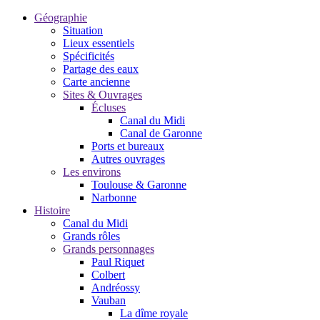
Géographie
Situation
Lieux essentiels
Spécificités
Partage des eaux
Carte ancienne
Sites & Ouvrages
Écluses
Canal du Midi
Canal de Garonne
Ports et bureaux
Autres ouvrages
Les environs
Toulouse & Garonne
Narbonne
Histoire
Canal du Midi
Grands rôles
Grands personnages
Paul Riquet
Colbert
Andréossy
Vauban
La dîme royale