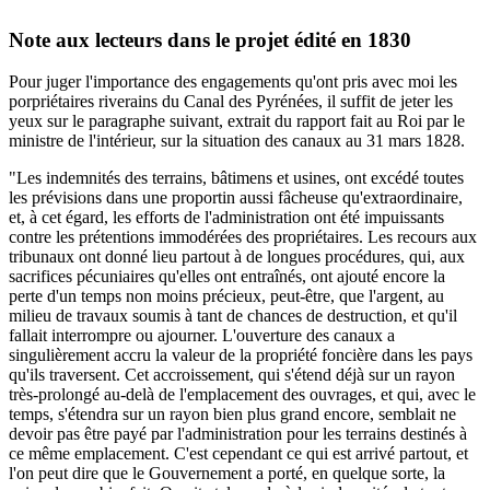
Note aux lecteurs dans le projet édité en 1830
Pour juger l'importance des engagements qu'ont pris avec moi les
porpriétaires riverains du Canal des Pyrénées, il suffit de jeter les
yeux sur le paragraphe suivant, extrait du rapport fait au Roi par le
ministre de l'intérieur, sur la situation des canaux au 31 mars 1828.
"Les indemnités des terrains, bâtimens et usines, ont excédé toutes
les prévisions dans une proportin aussi fâcheuse qu'extraordinaire,
et, à cet égard, les efforts de l'administration ont été impuissants
contre les prétentions immodérées des propriétaires. Les recours aux
tribunaux ont donné lieu partout à de longues procédures, qui, aux
sacrifices pécuniaires qu'elles ont entraînés, ont ajouté encore la
perte d'un temps non moins précieux, peut-être, que l'argent, au
milieu de travaux soumis à tant de chances de destruction, et qu'il
fallait interrompre ou ajourner. L'ouverture des canaux a
singulièrement accru la valeur de la propriété foncière dans les pays
qu'ils traversent. Cet accroissement, qui s'étend déjà sur un rayon
très-prolongé au-delà de l'emplacement des ouvrages, et qui, avec le
temps, s'étendra sur un rayon bien plus grand encore, semblait ne
devoir pas être payé par l'administration pour les terrains destinés à
ce même emplacement. C'est cependant ce qui est arrivé partout, et
l'on peut dire que le Gouvernement a porté, en quelque sorte, la