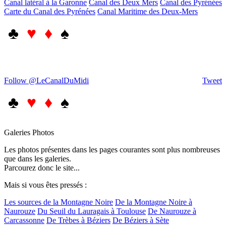
Canal latéral à la Garonne
Canal des Deux Mers
Canal des Pyrénées
Carte du Canal des Pyrénées
Canal Maritime des Deux-Mers
♣
♥ ♦
♠
Follow @LeCanalDuMidi
Tweet
♣
♥ ♦
♠
Galeries Photos
Les photos présentes dans les pages courantes sont plus nombreuses
que dans les galeries.
Parcourez donc le site...
Mais si vous êtes pressés :
Les sources de la Montagne Noire
De la Montagne Noire à
Naurouze
Du Seuil du Lauragais à Toulouse
De Naurouze à
Carcassonne
De Trèbes à Béziers
De Béziers à Sète