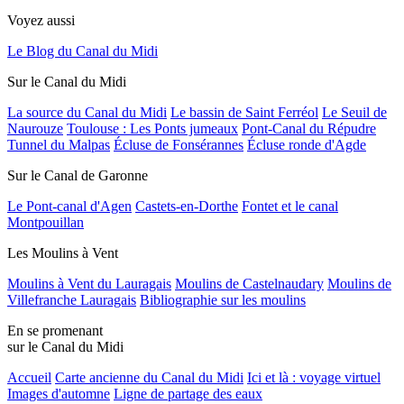
Voyez aussi
Le Blog du Canal du Midi
Sur le Canal du Midi
La source du Canal du Midi
Le bassin de Saint Ferréol
Le Seuil de
Naurouze
Toulouse : Les Ponts jumeaux
Pont-Canal du Répudre
Tunnel du Malpas
Écluse de Fonsérannes
Écluse ronde d'Agde
Sur le Canal de Garonne
Le Pont-canal d'Agen
Castets-en-Dorthe
Fontet et le canal
Montpouillan
Les Moulins à Vent
Moulins à Vent du Lauragais
Moulins de Castelnaudary
Moulins de
Villefranche Lauragais
Bibliographie sur les moulins
En se promenant
sur le Canal du Midi
Accueil
Carte ancienne du Canal du Midi
Ici et là : voyage virtuel
Images d'automne
Ligne de partage des eaux