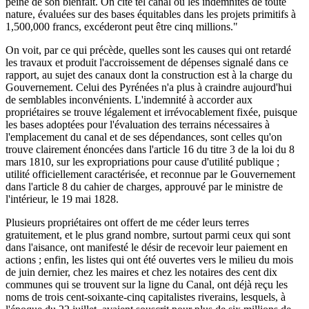
peine de son bienfait. On cite tel canal où les indemnités de toute
nature, évaluées sur des bases équitables dans les projets primitifs à
1,500,000 francs, excéderont peut être cinq millions."
On voit, par ce qui précède, quelles sont les causes qui ont retardé
les travaux et produit l'accroissement de dépenses signalé dans ce
rapport, au sujet des canaux dont la construction est à la charge du
Gouvernement. Celui des Pyrénées n'a plus à craindre aujourd'hui
de semblables inconvénients. L'indemnité à accorder aux
propriétaires se trouve légalement et irrévocablement fixée, puisque
les bases adoptées pour l'évaluation des terrains nécessaires à
l'emplacement du canal et de ses dépendances, sont celles qu'on
trouve clairement énoncées dans l'article 16 du titre 3 de la loi du 8
mars 1810, sur les expropriations pour cause d'utilité publique ;
utilité officiellement caractérisée, et reconnue par le Gouvernement
dans l'article 8 du cahier de charges, approuvé par le ministre de
l'intérieur, le 19 mai 1828.
Plusieurs propriétaires ont offert de me céder leurs terres
gratuitement, et le plus grand nombre, surtout parmi ceux qui sont
dans l'aisance, ont manifesté le désir de recevoir leur paiement en
actions ; enfin, les listes qui ont été ouvertes vers le milieu du mois
de juin dernier, chez les maires et chez les notaires des cent dix
communes qui se trouvent sur la ligne du Canal, ont déjà reçu les
noms de trois cent-soixante-cinq capitalistes riverains, lesquels, à