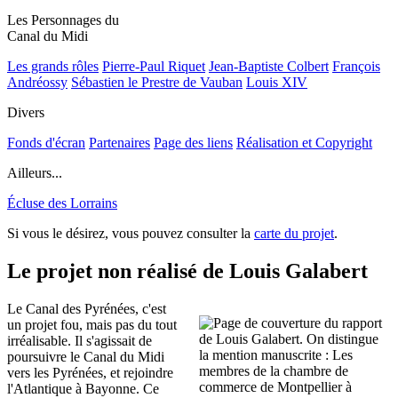
Les Personnages du
Canal du Midi
Les grands rôles
Pierre-Paul Riquet
Jean-Baptiste Colbert
François
Andréossy
Sébastien le Prestre de Vauban
Louis XIV
Divers
Fonds d'écran
Partenaires
Page des liens
Réalisation et Copyright
Ailleurs...
Écluse des Lorrains
Si vous le désirez, vous pouvez consulter la
carte du projet
.
Le projet non réalisé de Louis Galabert
Le Canal des Pyrénées, c'est
un projet fou, mais pas du tout
irréalisable. Il s'agissait de
poursuivre le Canal du Midi
vers les Pyrénées, et rejoindre
l'Atlantique à Bayonne. Ce