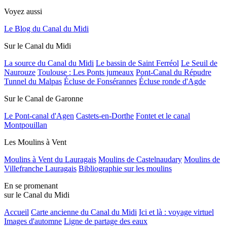
Voyez aussi
Le Blog du Canal du Midi
Sur le Canal du Midi
La source du Canal du Midi
Le bassin de Saint Ferréol
Le Seuil de
Naurouze
Toulouse : Les Ponts jumeaux
Pont-Canal du Répudre
Tunnel du Malpas
Écluse de Fonsérannes
Écluse ronde d'Agde
Sur le Canal de Garonne
Le Pont-canal d'Agen
Castets-en-Dorthe
Fontet et le canal
Montpouillan
Les Moulins à Vent
Moulins à Vent du Lauragais
Moulins de Castelnaudary
Moulins de
Villefranche Lauragais
Bibliographie sur les moulins
En se promenant
sur le Canal du Midi
Accueil
Carte ancienne du Canal du Midi
Ici et là : voyage virtuel
Images d'automne
Ligne de partage des eaux