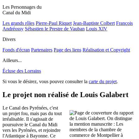
Les Personnages du
Canal du Midi
Les grands rôles
Pierre-Paul Riquet
Jean-Baptiste Colbert
François
Andréossy
Sébastien le Prestre de Vauban
Louis XIV
Divers
Fonds d'écran
Partenaires
Page des liens
Réalisation et Copyright
Ailleurs...
Écluse des Lorrains
Si vous le désirez, vous pouvez consulter la
carte du projet
.
Le projet non réalisé de Louis Galabert
Le Canal des Pyrénées, c'est
un projet fou, mais pas du tout
irréalisable. Il s'agissait de
poursuivre le Canal du Midi
vers les Pyrénées, et rejoindre
l'Atlantique à Bayonne. Ce