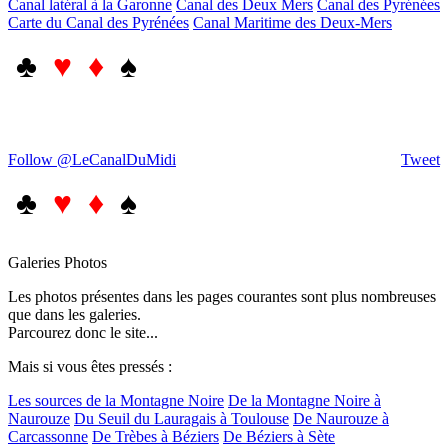
Canal latéral à la Garonne
Canal des Deux Mers
Canal des Pyrénées
Carte du Canal des Pyrénées
Canal Maritime des Deux-Mers
♣
♥ ♦
♠
Follow @LeCanalDuMidi
Tweet
♣
♥ ♦
♠
Galeries Photos
Les photos présentes dans les pages courantes sont plus nombreuses
que dans les galeries.
Parcourez donc le site...
Mais si vous êtes pressés :
Les sources de la Montagne Noire
De la Montagne Noire à
Naurouze
Du Seuil du Lauragais à Toulouse
De Naurouze à
Carcassonne
De Trèbes à Béziers
De Béziers à Sète