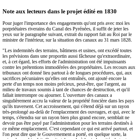
Note aux lecteurs dans le projet édité en 1830
Pour juger l'importance des engagements qu'ont pris avec moi les
porpriétaires riverains du Canal des Pyrénées, il suffit de jeter les
yeux sur le paragraphe suivant, extrait du rapport fait au Roi par le
ministre de l'intérieur, sur la situation des canaux au 31 mars 1828.
"Les indemnités des terrains, bâtimens et usines, ont excédé toutes
les prévisions dans une proportin aussi fâcheuse qu'extraordinaire,
et, à cet égard, les efforts de l'administration ont été impuissants
contre les prétentions immodérées des propriétaires. Les recours aux
tribunaux ont donné lieu partout à de longues procédures, qui, aux
sacrifices pécuniaires qu'elles ont entraînés, ont ajouté encore la
perte d'un temps non moins précieux, peut-être, que l'argent, au
milieu de travaux soumis à tant de chances de destruction, et qu'il
fallait interrompre ou ajourner. L'ouverture des canaux a
singulièrement accru la valeur de la propriété foncière dans les pays
qu'ils traversent. Cet accroissement, qui s'étend déjà sur un rayon
très-prolongé au-delà de l'emplacement des ouvrages, et qui, avec le
temps, s'étendra sur un rayon bien plus grand encore, semblait ne
devoir pas être payé par l'administration pour les terrains destinés à
ce même emplacement. C'est cependant ce qui est arrivé partout, et
l'on peut dire que le Gouvernement a porté, en quelque sorte, la