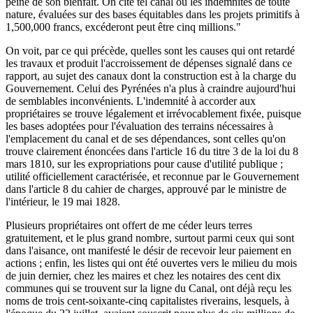
peine de son bienfait. On cite tel canal où les indemnités de toute
nature, évaluées sur des bases équitables dans les projets primitifs à
1,500,000 francs, excéderont peut être cinq millions."
On voit, par ce qui précède, quelles sont les causes qui ont retardé
les travaux et produit l'accroissement de dépenses signalé dans ce
rapport, au sujet des canaux dont la construction est à la charge du
Gouvernement. Celui des Pyrénées n'a plus à craindre aujourd'hui
de semblables inconvénients. L'indemnité à accorder aux
propriétaires se trouve légalement et irrévocablement fixée, puisque
les bases adoptées pour l'évaluation des terrains nécessaires à
l'emplacement du canal et de ses dépendances, sont celles qu'on
trouve clairement énoncées dans l'article 16 du titre 3 de la loi du 8
mars 1810, sur les expropriations pour cause d'utilité publique ;
utilité officiellement caractérisée, et reconnue par le Gouvernement
dans l'article 8 du cahier de charges, approuvé par le ministre de
l'intérieur, le 19 mai 1828.
Plusieurs propriétaires ont offert de me céder leurs terres
gratuitement, et le plus grand nombre, surtout parmi ceux qui sont
dans l'aisance, ont manifesté le désir de recevoir leur paiement en
actions ; enfin, les listes qui ont été ouvertes vers le milieu du mois
de juin dernier, chez les maires et chez les notaires des cent dix
communes qui se trouvent sur la ligne du Canal, ont déjà reçu les
noms de trois cent-soixante-cinq capitalistes riverains, lesquels, à