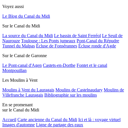
Voyez aussi
Le Blog du Canal du Midi
Sur le Canal du Midi
La source du Canal du Midi
Le bassin de Saint Ferréol
Le Seuil de
Naurouze
Toulouse : Les Ponts jumeaux
Pont-Canal du Répudre
Tunnel du Malpas
Écluse de Fonsérannes
Écluse ronde d'Agde
Sur le Canal de Garonne
Le Pont-canal d'Agen
Castets-en-Dorthe
Fontet et le canal
Montpouillan
Les Moulins à Vent
Moulins à Vent du Lauragais
Moulins de Castelnaudary
Moulins de
Villefranche Lauragais
Bibliographie sur les moulins
En se promenant
sur le Canal du Midi
Accueil
Carte ancienne du Canal du Midi
Ici et là : voyage virtuel
Images d'automne
Ligne de partage des eaux