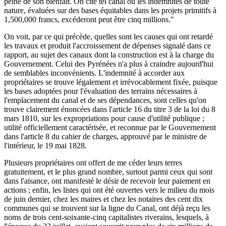
peine de son bienfait. On cite tel canal où les indemnités de toute
nature, évaluées sur des bases équitables dans les projets primitifs à
1,500,000 francs, excéderont peut être cinq millions."
On voit, par ce qui précède, quelles sont les causes qui ont retardé
les travaux et produit l'accroissement de dépenses signalé dans ce
rapport, au sujet des canaux dont la construction est à la charge du
Gouvernement. Celui des Pyrénées n'a plus à craindre aujourd'hui
de semblables inconvénients. L'indemnité à accorder aux
propriétaires se trouve légalement et irrévocablement fixée, puisque
les bases adoptées pour l'évaluation des terrains nécessaires à
l'emplacement du canal et de ses dépendances, sont celles qu'on
trouve clairement énoncées dans l'article 16 du titre 3 de la loi du 8
mars 1810, sur les expropriations pour cause d'utilité publique ;
utilité officiellement caractérisée, et reconnue par le Gouvernement
dans l'article 8 du cahier de charges, approuvé par le ministre de
l'intérieur, le 19 mai 1828.
Plusieurs propriétaires ont offert de me céder leurs terres
gratuitement, et le plus grand nombre, surtout parmi ceux qui sont
dans l'aisance, ont manifesté le désir de recevoir leur paiement en
actions ; enfin, les listes qui ont été ouvertes vers le milieu du mois
de juin dernier, chez les maires et chez les notaires des cent dix
communes qui se trouvent sur la ligne du Canal, ont déjà reçu les
noms de trois cent-soixante-cinq capitalistes riverains, lesquels, à