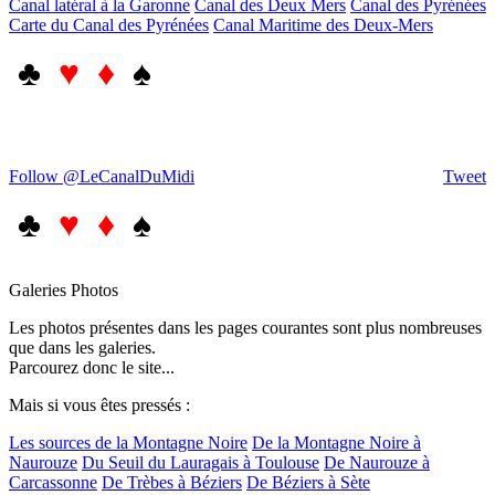
Canal latéral à la Garonne
Canal des Deux Mers
Canal des Pyrénées
Carte du Canal des Pyrénées
Canal Maritime des Deux-Mers
♣
♥ ♦
♠
Follow @LeCanalDuMidi
Tweet
♣
♥ ♦
♠
Galeries Photos
Les photos présentes dans les pages courantes sont plus nombreuses
que dans les galeries.
Parcourez donc le site...
Mais si vous êtes pressés :
Les sources de la Montagne Noire
De la Montagne Noire à
Naurouze
Du Seuil du Lauragais à Toulouse
De Naurouze à
Carcassonne
De Trèbes à Béziers
De Béziers à Sète