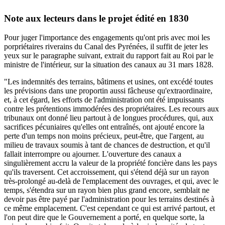
Note aux lecteurs dans le projet édité en 1830
Pour juger l'importance des engagements qu'ont pris avec moi les
porpriétaires riverains du Canal des Pyrénées, il suffit de jeter les
yeux sur le paragraphe suivant, extrait du rapport fait au Roi par le
ministre de l'intérieur, sur la situation des canaux au 31 mars 1828.
"Les indemnités des terrains, bâtimens et usines, ont excédé toutes
les prévisions dans une proportin aussi fâcheuse qu'extraordinaire,
et, à cet égard, les efforts de l'administration ont été impuissants
contre les prétentions immodérées des propriétaires. Les recours aux
tribunaux ont donné lieu partout à de longues procédures, qui, aux
sacrifices pécuniaires qu'elles ont entraînés, ont ajouté encore la
perte d'un temps non moins précieux, peut-être, que l'argent, au
milieu de travaux soumis à tant de chances de destruction, et qu'il
fallait interrompre ou ajourner. L'ouverture des canaux a
singulièrement accru la valeur de la propriété foncière dans les pays
qu'ils traversent. Cet accroissement, qui s'étend déjà sur un rayon
très-prolongé au-delà de l'emplacement des ouvrages, et qui, avec le
temps, s'étendra sur un rayon bien plus grand encore, semblait ne
devoir pas être payé par l'administration pour les terrains destinés à
ce même emplacement. C'est cependant ce qui est arrivé partout, et
l'on peut dire que le Gouvernement a porté, en quelque sorte, la