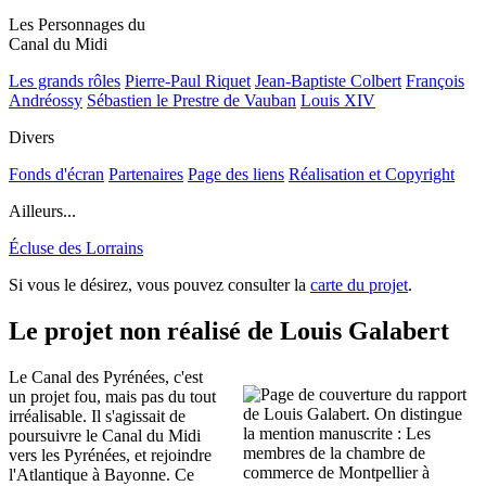
Les Personnages du
Canal du Midi
Les grands rôles
Pierre-Paul Riquet
Jean-Baptiste Colbert
François
Andréossy
Sébastien le Prestre de Vauban
Louis XIV
Divers
Fonds d'écran
Partenaires
Page des liens
Réalisation et Copyright
Ailleurs...
Écluse des Lorrains
Si vous le désirez, vous pouvez consulter la
carte du projet
.
Le projet non réalisé de Louis Galabert
Le Canal des Pyrénées, c'est
un projet fou, mais pas du tout
irréalisable. Il s'agissait de
poursuivre le Canal du Midi
vers les Pyrénées, et rejoindre
l'Atlantique à Bayonne. Ce