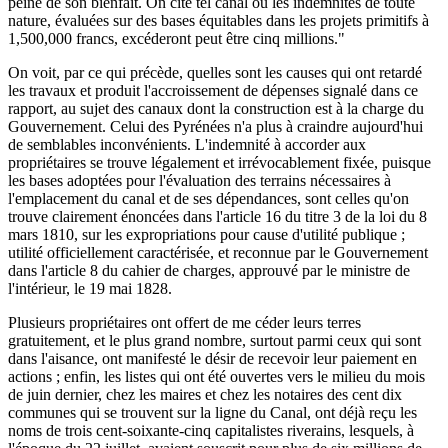
peine de son bienfait. On cite tel canal où les indemnités de toute
nature, évaluées sur des bases équitables dans les projets primitifs à
1,500,000 francs, excéderont peut être cinq millions."
On voit, par ce qui précède, quelles sont les causes qui ont retardé
les travaux et produit l'accroissement de dépenses signalé dans ce
rapport, au sujet des canaux dont la construction est à la charge du
Gouvernement. Celui des Pyrénées n'a plus à craindre aujourd'hui
de semblables inconvénients. L'indemnité à accorder aux
propriétaires se trouve légalement et irrévocablement fixée, puisque
les bases adoptées pour l'évaluation des terrains nécessaires à
l'emplacement du canal et de ses dépendances, sont celles qu'on
trouve clairement énoncées dans l'article 16 du titre 3 de la loi du 8
mars 1810, sur les expropriations pour cause d'utilité publique ;
utilité officiellement caractérisée, et reconnue par le Gouvernement
dans l'article 8 du cahier de charges, approuvé par le ministre de
l'intérieur, le 19 mai 1828.
Plusieurs propriétaires ont offert de me céder leurs terres
gratuitement, et le plus grand nombre, surtout parmi ceux qui sont
dans l'aisance, ont manifesté le désir de recevoir leur paiement en
actions ; enfin, les listes qui ont été ouvertes vers le milieu du mois
de juin dernier, chez les maires et chez les notaires des cent dix
communes qui se trouvent sur la ligne du Canal, ont déjà reçu les
noms de trois cent-soixante-cinq capitalistes riverains, lesquels, à