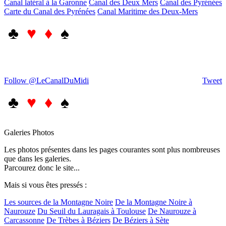
Canal latéral à la Garonne
Canal des Deux Mers
Canal des Pyrénées
Carte du Canal des Pyrénées
Canal Maritime des Deux-Mers
♣
♥ ♦
♠
Follow @LeCanalDuMidi
Tweet
♣
♥ ♦
♠
Galeries Photos
Les photos présentes dans les pages courantes sont plus nombreuses
que dans les galeries.
Parcourez donc le site...
Mais si vous êtes pressés :
Les sources de la Montagne Noire
De la Montagne Noire à
Naurouze
Du Seuil du Lauragais à Toulouse
De Naurouze à
Carcassonne
De Trèbes à Béziers
De Béziers à Sète