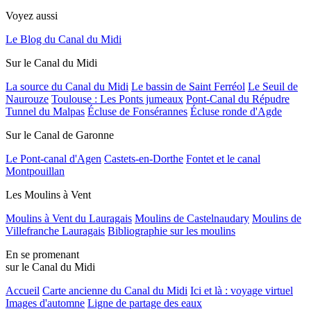
Voyez aussi
Le Blog du Canal du Midi
Sur le Canal du Midi
La source du Canal du Midi
Le bassin de Saint Ferréol
Le Seuil de
Naurouze
Toulouse : Les Ponts jumeaux
Pont-Canal du Répudre
Tunnel du Malpas
Écluse de Fonsérannes
Écluse ronde d'Agde
Sur le Canal de Garonne
Le Pont-canal d'Agen
Castets-en-Dorthe
Fontet et le canal
Montpouillan
Les Moulins à Vent
Moulins à Vent du Lauragais
Moulins de Castelnaudary
Moulins de
Villefranche Lauragais
Bibliographie sur les moulins
En se promenant
sur le Canal du Midi
Accueil
Carte ancienne du Canal du Midi
Ici et là : voyage virtuel
Images d'automne
Ligne de partage des eaux