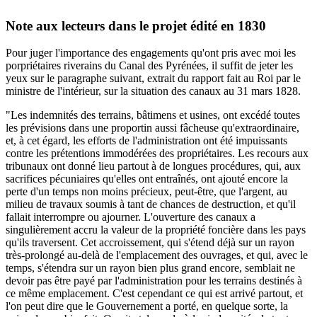
Note aux lecteurs dans le projet édité en 1830
Pour juger l'importance des engagements qu'ont pris avec moi les
porpriétaires riverains du Canal des Pyrénées, il suffit de jeter les
yeux sur le paragraphe suivant, extrait du rapport fait au Roi par le
ministre de l'intérieur, sur la situation des canaux au 31 mars 1828.
"Les indemnités des terrains, bâtimens et usines, ont excédé toutes
les prévisions dans une proportin aussi fâcheuse qu'extraordinaire,
et, à cet égard, les efforts de l'administration ont été impuissants
contre les prétentions immodérées des propriétaires. Les recours aux
tribunaux ont donné lieu partout à de longues procédures, qui, aux
sacrifices pécuniaires qu'elles ont entraînés, ont ajouté encore la
perte d'un temps non moins précieux, peut-être, que l'argent, au
milieu de travaux soumis à tant de chances de destruction, et qu'il
fallait interrompre ou ajourner. L'ouverture des canaux a
singulièrement accru la valeur de la propriété foncière dans les pays
qu'ils traversent. Cet accroissement, qui s'étend déjà sur un rayon
très-prolongé au-delà de l'emplacement des ouvrages, et qui, avec le
temps, s'étendra sur un rayon bien plus grand encore, semblait ne
devoir pas être payé par l'administration pour les terrains destinés à
ce même emplacement. C'est cependant ce qui est arrivé partout, et
l'on peut dire que le Gouvernement a porté, en quelque sorte, la