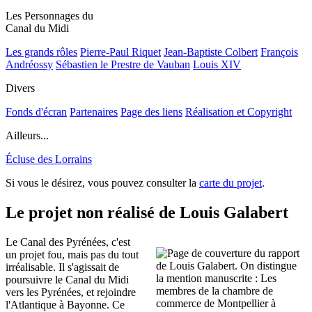
Les Personnages du
Canal du Midi
Les grands rôles
Pierre-Paul Riquet
Jean-Baptiste Colbert
François
Andréossy
Sébastien le Prestre de Vauban
Louis XIV
Divers
Fonds d'écran
Partenaires
Page des liens
Réalisation et Copyright
Ailleurs...
Écluse des Lorrains
Si vous le désirez, vous pouvez consulter la
carte du projet
.
Le projet non réalisé de Louis Galabert
Le Canal des Pyrénées, c'est
un projet fou, mais pas du tout
irréalisable. Il s'agissait de
poursuivre le Canal du Midi
vers les Pyrénées, et rejoindre
l'Atlantique à Bayonne. Ce