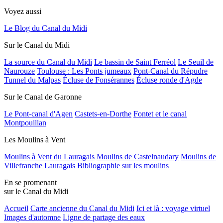
Voyez aussi
Le Blog du Canal du Midi
Sur le Canal du Midi
La source du Canal du Midi
Le bassin de Saint Ferréol
Le Seuil de
Naurouze
Toulouse : Les Ponts jumeaux
Pont-Canal du Répudre
Tunnel du Malpas
Écluse de Fonsérannes
Écluse ronde d'Agde
Sur le Canal de Garonne
Le Pont-canal d'Agen
Castets-en-Dorthe
Fontet et le canal
Montpouillan
Les Moulins à Vent
Moulins à Vent du Lauragais
Moulins de Castelnaudary
Moulins de
Villefranche Lauragais
Bibliographie sur les moulins
En se promenant
sur le Canal du Midi
Accueil
Carte ancienne du Canal du Midi
Ici et là : voyage virtuel
Images d'automne
Ligne de partage des eaux