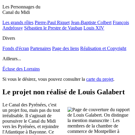
Les Personnages du
Canal du Midi
Les grands rôles
Pierre-Paul Riquet
Jean-Baptiste Colbert
François
Andréossy
Sébastien le Prestre de Vauban
Louis XIV
Divers
Fonds d'écran
Partenaires
Page des liens
Réalisation et Copyright
Ailleurs...
Écluse des Lorrains
Si vous le désirez, vous pouvez consulter la
carte du projet
.
Le projet non réalisé de Louis Galabert
Le Canal des Pyrénées, c'est
un projet fou, mais pas du tout
irréalisable. Il s'agissait de
poursuivre le Canal du Midi
vers les Pyrénées, et rejoindre
l'Atlantique à Bayonne. Ce