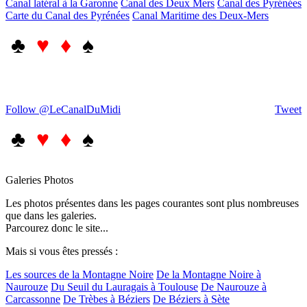
Canal latéral à la Garonne
Canal des Deux Mers
Canal des Pyrénées
Carte du Canal des Pyrénées
Canal Maritime des Deux-Mers
♣
♥ ♦
♠
Follow @LeCanalDuMidi
Tweet
♣
♥ ♦
♠
Galeries Photos
Les photos présentes dans les pages courantes sont plus nombreuses
que dans les galeries.
Parcourez donc le site...
Mais si vous êtes pressés :
Les sources de la Montagne Noire
De la Montagne Noire à
Naurouze
Du Seuil du Lauragais à Toulouse
De Naurouze à
Carcassonne
De Trèbes à Béziers
De Béziers à Sète