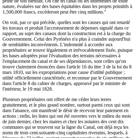
peine de son bienfait. On cite tel canal où les indemnités de toute
nature, évaluées sur des bases équitables dans les projets primitifs à
1,500,000 francs, excéderont peut être cinq millions."
On voit, par ce qui précède, quelles sont les causes qui ont retardé
les travaux et produit l'accroissement de dépenses signalé dans ce
rapport, au sujet des canaux dont la construction est à la charge du
Gouvernement. Celui des Pyrénées n'a plus à craindre aujourd'hui
de semblables inconvénients. L'indemnité à accorder aux
propriétaires se trouve légalement et irrévocablement fixée, puisque
les bases adoptées pour l'évaluation des terrains nécessaires à
l'emplacement du canal et de ses dépendances, sont celles qu'on
trouve clairement énoncées dans l'article 16 du titre 3 de la loi du 8
mars 1810, sur les expropriations pour cause d'utilité publique ;
utilité officiellement caractérisée, et reconnue par le Gouvernement
dans l'article 8 du cahier de charges, approuvé par le ministre de
l'intérieur, le 19 mai 1828.
Plusieurs propriétaires ont offert de me céder leurs terres
gratuitement, et le plus grand nombre, surtout parmi ceux qui sont
dans l'aisance, ont manifesté le désir de recevoir leur paiement en
actions ; enfin, les listes qui ont été ouvertes vers le milieu du mois
de juin dernier, chez les maires et chez les notaires des cent dix
communes qui se trouvent sur la ligne du Canal, ont déjà reçu les
noms de trois cent-soixante-cinq capitalistes riverains, lesquels, à