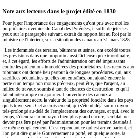
Note aux lecteurs dans le projet édité en 1830
Pour juger l'importance des engagements qu'ont pris avec moi les
porpriétaires riverains du Canal des Pyrénées, il suffit de jeter les
yeux sur le paragraphe suivant, extrait du rapport fait au Roi par le
ministre de l'intérieur, sur la situation des canaux au 31 mars 1828.
"Les indemnités des terrains, bâtimens et usines, ont excédé toutes
les prévisions dans une proportin aussi fâcheuse qu'extraordinaire,
et, à cet égard, les efforts de l'administration ont été impuissants
contre les prétentions immodérées des propriétaires. Les recours aux
tribunaux ont donné lieu partout à de longues procédures, qui, aux
sacrifices pécuniaires qu'elles ont entraînés, ont ajouté encore la
perte d'un temps non moins précieux, peut-être, que l'argent, au
milieu de travaux soumis à tant de chances de destruction, et qu'il
fallait interrompre ou ajourner. L'ouverture des canaux a
singulièrement accru la valeur de la propriété foncière dans les pays
qu'ils traversent. Cet accroissement, qui s'étend déjà sur un rayon
très-prolongé au-delà de l'emplacement des ouvrages, et qui, avec le
temps, s'étendra sur un rayon bien plus grand encore, semblait ne
devoir pas être payé par l'administration pour les terrains destinés à
ce même emplacement. C'est cependant ce qui est arrivé partout, et
l'on peut dire que le Gouvernement a porté, en quelque sorte, la