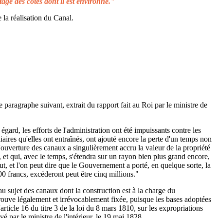
tage des côtes dont il est environné."
 la réalisation du Canal.
e paragraphe suivant, extrait du rapport fait au Roi par le ministre de
égard, les efforts de l'administration ont été impuissants contre les
aires qu'elles ont entraînés, ont ajouté encore la perte d'un temps non
L'ouverture des canaux a singulièrement accru la valeur de la propriété
 et qui, avec le temps, s'étendra sur un rayon bien plus grand encore,
ut, et l'on peut dire que le Gouvernement a porté, en quelque sorte, la
00 francs, excéderont peut être cinq millions."
au sujet des canaux dont la construction est à la charge du
rouve légalement et irrévocablement fixée, puisque les bases adoptées
rticle 16 du titre 3 de la loi du 8 mars 1810, sur les expropriations
é par le ministre de l'intérieur, le 19 mai 1828.