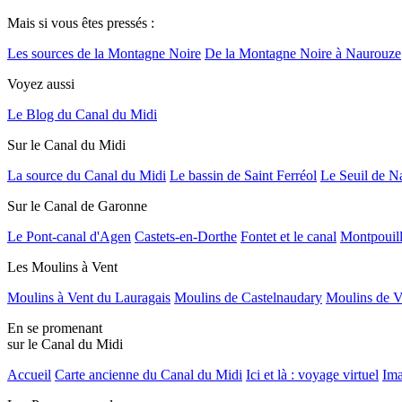
Mais si vous êtes pressés :
Les sources de la Montagne Noire
De la Montagne Noire à Naurouze
Voyez aussi
Le Blog du Canal du Midi
Sur le Canal du Midi
La source du Canal du Midi
Le bassin de Saint Ferréol
Le Seuil de N
Sur le Canal de Garonne
Le Pont-canal d'Agen
Castets-en-Dorthe
Fontet et le canal
Montpouil
Les Moulins à Vent
Moulins à Vent du Lauragais
Moulins de Castelnaudary
Moulins de V
En se promenant
sur le Canal du Midi
Accueil
Carte ancienne du Canal du Midi
Ici et là : voyage virtuel
Ima