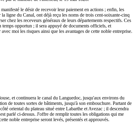
 manifesté le désir de recevoir leur paiement en actions ; enfin, les
r la ligne du Canal, ont déjà reçu les noms de trois cent-soixante-cinq
 verser chez les receveurs généraux de leurs départements respectifs. Ces
n temps opportun ; il sera appuyé de documents officiels, et
r avec moi les risques ainsi que les avantages de cette noble entreprise.
ulouse, et continuera le canal du Languedoc, jusqu'aux environs du
tion de toutes sortes de bâtiments, jusqu'à son embouchure. Partant de
ôté oriental du plateau situé entre Labarthe et Avezac ; il descendra
est parlé ci-dessus. J'offre de remplir toutes les obligations qui me
 cette noble entreprise seront levés, présentés et approuvés.