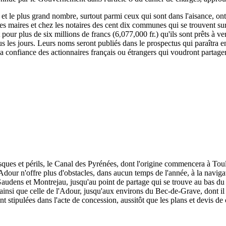
, et le plus grand nombre, surtout parmi ceux qui sont dans l'aisance, ont
 les maires et chez les notaires des cent dix communes qui se trouvent su
rit pour plus de six millions de francs (6,077,000 fr.) qu'ils sont prêts à
s les jours. Leurs noms seront publiés dans le prospectus qui paraîtra e
 la confiance des actionnaires français ou étrangers qui voudront partage
isques et périls, le Canal des Pyrénées, dont l'origine commencera à To
dour n'offre plus d'obstacles, dans aucun temps de l'année, à la naviga
udens et Montrejau, jusqu'au point de partage qui se trouve au bas du c
e, ainsi que celle de l'Adour, jusqu'aux environs du Bec-de-Grave, dont il 
nt stipulées dans l'acte de concession, aussitôt que les plans et devis de