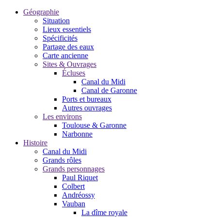
Géographie
Situation
Lieux essentiels
Spécificités
Partage des eaux
Carte ancienne
Sites & Ouvrages
Écluses
Canal du Midi
Canal de Garonne
Ports et bureaux
Autres ouvrages
Les environs
Toulouse & Garonne
Narbonne
Histoire
Canal du Midi
Grands rôles
Grands personnages
Paul Riquet
Colbert
Andréossy
Vauban
La dîme royale