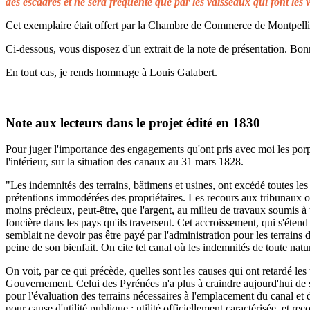
des escadres et ne sera fréquenté que par les vaisseaux qui font les 
Cet exemplaire était offert par la Chambre de Commerce de Montpellier 
Ci-dessous, vous disposez d'un extrait de la note de présentation. Bonn
En tout cas, je rends hommage à Louis Galabert.
Note aux lecteurs dans le projet édité en 1830
Pour juger l'importance des engagements qu'ont pris avec moi les porprié
l'intérieur, sur la situation des canaux au 31 mars 1828.
"Les indemnités des terrains, bâtimens et usines, ont excédé toutes les 
prétentions immodérées des propriétaires. Les recours aux tribunaux on
moins précieux, peut-être, que l'argent, au milieu de travaux soumis à t
foncière dans les pays qu'ils traversent. Cet accroissement, qui s'éten
semblait ne devoir pas être payé par l'administration pour les terrains
peine de son bienfait. On cite tel canal où les indemnités de toute natu
On voit, par ce qui précède, quelles sont les causes qui ont retardé le
Gouvernement. Celui des Pyrénées n'a plus à craindre aujourd'hui de s
pour l'évaluation des terrains nécessaires à l'emplacement du canal et 
pour cause d'utilité publique ; utilité officiellement caractérisée, et 