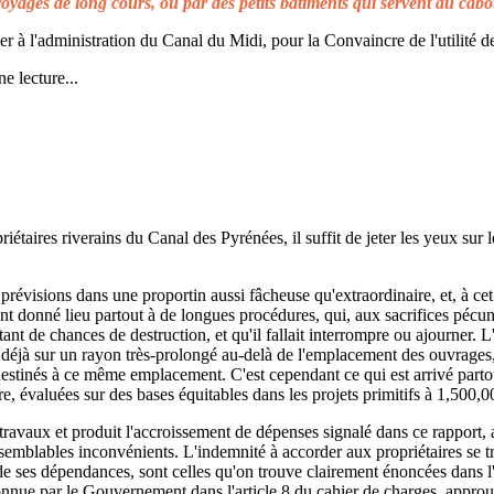
voyages de long cours, ou par des petits bâtiments qui servent au cabo
à l'administration du Canal du Midi, pour la Convaincre de l'utilité de
e lecture...
taires riverains du Canal des Pyrénées, il suffit de jeter les yeux sur l
prévisions dans une proportin aussi fâcheuse qu'extraordinaire, et, à cet 
t donné lieu partout à de longues procédures, qui, aux sacrifices pécuni
ant de chances de destruction, et qu'il fallait interrompre ou ajourner. 
d déjà sur un rayon très-prolongé au-delà de l'emplacement des ouvrages,
 destinés à ce même emplacement. C'est cependant ce qui est arrivé parto
re, évaluées sur des bases équitables dans les projets primitifs à 1,500,0
s travaux et produit l'accroissement de dépenses signalé dans ce rapport, 
emblables inconvénients. L'indemnité à accorder aux propriétaires se t
de ses dépendances, sont celles qu'on trouve clairement énoncées dans l'a
reconnue par le Gouvernement dans l'article 8 du cahier de charges, approuv