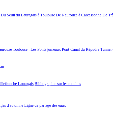
Du Seuil du Lauragais à Toulouse
De Naurouze à Carcassonne
De Trè
aurouze
Toulouse : Les Ponts jumeaux
Pont-Canal du Répudre
Tunnel 
lan
illefranche Lauragais
Bibliographie sur les moulins
ges d'automne
Ligne de partage des eaux