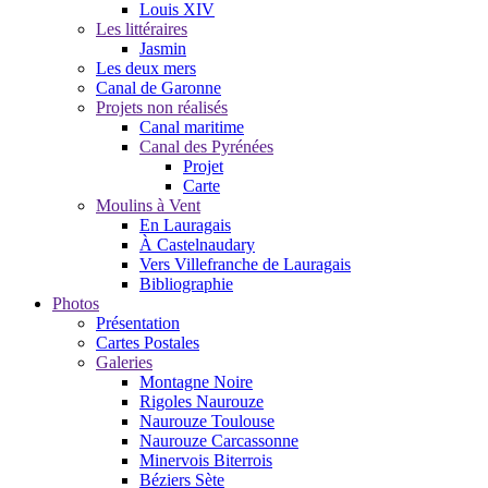
Louis XIV
Les littéraires
Jasmin
Les deux mers
Canal de Garonne
Projets non réalisés
Canal maritime
Canal des Pyrénées
Projet
Carte
Moulins à Vent
En Lauragais
À Castelnaudary
Vers Villefranche de Lauragais
Bibliographie
Photos
Présentation
Cartes Postales
Galeries
Montagne Noire
Rigoles Naurouze
Naurouze Toulouse
Naurouze Carcassonne
Minervois Biterrois
Béziers Sète