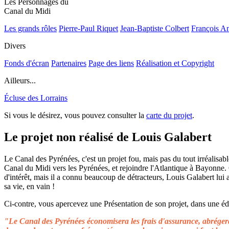
Les Personnages du
Canal du Midi
Les grands rôles
Pierre-Paul Riquet
Jean-Baptiste Colbert
François A
Divers
Fonds d'écran
Partenaires
Page des liens
Réalisation et Copyright
Ailleurs...
Écluse des Lorrains
Si vous le désirez, vous pouvez consulter la
carte du projet
.
Le projet non réalisé de Louis Galabert
Le Canal des Pyrénées, c'est un projet fou, mais pas du tout irréalisable
Canal du Midi vers les Pyrénées, et rejoindre l'Atlantique à Bayonne.
d'intérêt, mais il a connu beaucoup de détracteurs, Louis Galabert lui
sa vie, en vain !
Ci-contre, vous apercevez une Présentation de son projet, dans une édit
"Le Canal des Pyrénées économisera les frais d'assurance, abrégera 