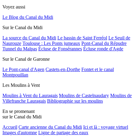
Voyez aussi
Le Blog du Canal du Midi
Sur le Canal du Midi
La source du Canal du Midi
Le bassin de Saint Ferréol
Le Seuil de
Naurouze
Toulouse : Les Ponts jumeaux
Pont-Canal du Répudre
Tunnel du Malpas
Écluse de Fonsérannes
Écluse ronde d'Agde
Sur le Canal de Garonne
Le Pont-canal d'Agen
Castets-en-Dorthe
Fontet et le canal
Montpouillan
Les Moulins à Vent
Moulins à Vent du Lauragais
Moulins de Castelnaudary
Moulins de
Villefranche Lauragais
Bibliographie sur les moulins
En se promenant
sur le Canal du Midi
Accueil
Carte ancienne du Canal du Midi
Ici et là : voyage virtuel
Images d'automne
Ligne de partage des eaux