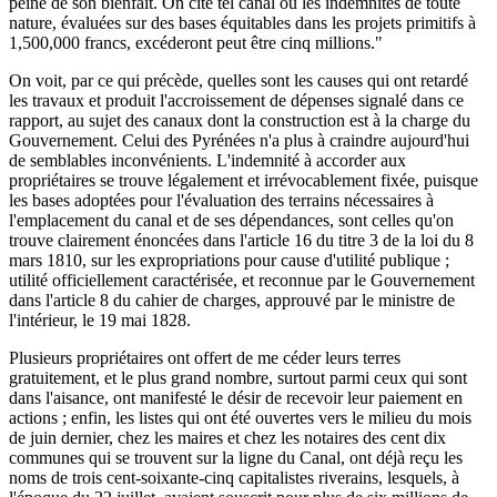
peine de son bienfait. On cite tel canal où les indemnités de toute
nature, évaluées sur des bases équitables dans les projets primitifs à
1,500,000 francs, excéderont peut être cinq millions."
On voit, par ce qui précède, quelles sont les causes qui ont retardé
les travaux et produit l'accroissement de dépenses signalé dans ce
rapport, au sujet des canaux dont la construction est à la charge du
Gouvernement. Celui des Pyrénées n'a plus à craindre aujourd'hui
de semblables inconvénients. L'indemnité à accorder aux
propriétaires se trouve légalement et irrévocablement fixée, puisque
les bases adoptées pour l'évaluation des terrains nécessaires à
l'emplacement du canal et de ses dépendances, sont celles qu'on
trouve clairement énoncées dans l'article 16 du titre 3 de la loi du 8
mars 1810, sur les expropriations pour cause d'utilité publique ;
utilité officiellement caractérisée, et reconnue par le Gouvernement
dans l'article 8 du cahier de charges, approuvé par le ministre de
l'intérieur, le 19 mai 1828.
Plusieurs propriétaires ont offert de me céder leurs terres
gratuitement, et le plus grand nombre, surtout parmi ceux qui sont
dans l'aisance, ont manifesté le désir de recevoir leur paiement en
actions ; enfin, les listes qui ont été ouvertes vers le milieu du mois
de juin dernier, chez les maires et chez les notaires des cent dix
communes qui se trouvent sur la ligne du Canal, ont déjà reçu les
noms de trois cent-soixante-cinq capitalistes riverains, lesquels, à