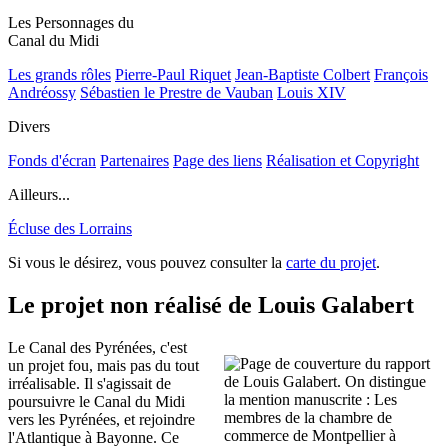
Les Personnages du
Canal du Midi
Les grands rôles
Pierre-Paul Riquet
Jean-Baptiste Colbert
François
Andréossy
Sébastien le Prestre de Vauban
Louis XIV
Divers
Fonds d'écran
Partenaires
Page des liens
Réalisation et Copyright
Ailleurs...
Écluse des Lorrains
Si vous le désirez, vous pouvez consulter la
carte du projet
.
Le projet non réalisé de Louis Galabert
Le Canal des Pyrénées, c'est
un projet fou, mais pas du tout
irréalisable. Il s'agissait de
poursuivre le Canal du Midi
vers les Pyrénées, et rejoindre
l'Atlantique à Bayonne. Ce