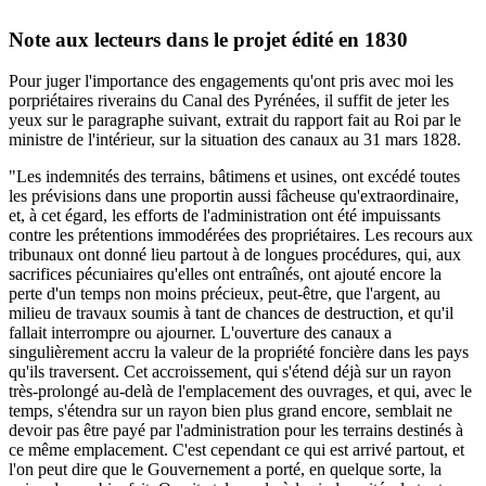
Note aux lecteurs dans le projet édité en 1830
Pour juger l'importance des engagements qu'ont pris avec moi les
porpriétaires riverains du Canal des Pyrénées, il suffit de jeter les
yeux sur le paragraphe suivant, extrait du rapport fait au Roi par le
ministre de l'intérieur, sur la situation des canaux au 31 mars 1828.
"Les indemnités des terrains, bâtimens et usines, ont excédé toutes
les prévisions dans une proportin aussi fâcheuse qu'extraordinaire,
et, à cet égard, les efforts de l'administration ont été impuissants
contre les prétentions immodérées des propriétaires. Les recours aux
tribunaux ont donné lieu partout à de longues procédures, qui, aux
sacrifices pécuniaires qu'elles ont entraînés, ont ajouté encore la
perte d'un temps non moins précieux, peut-être, que l'argent, au
milieu de travaux soumis à tant de chances de destruction, et qu'il
fallait interrompre ou ajourner. L'ouverture des canaux a
singulièrement accru la valeur de la propriété foncière dans les pays
qu'ils traversent. Cet accroissement, qui s'étend déjà sur un rayon
très-prolongé au-delà de l'emplacement des ouvrages, et qui, avec le
temps, s'étendra sur un rayon bien plus grand encore, semblait ne
devoir pas être payé par l'administration pour les terrains destinés à
ce même emplacement. C'est cependant ce qui est arrivé partout, et
l'on peut dire que le Gouvernement a porté, en quelque sorte, la