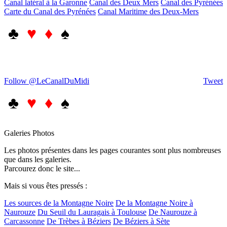
Canal latéral à la Garonne
Canal des Deux Mers
Canal des Pyrénées
Carte du Canal des Pyrénées
Canal Maritime des Deux-Mers
♣
♥ ♦
♠
Follow @LeCanalDuMidi
Tweet
♣
♥ ♦
♠
Galeries Photos
Les photos présentes dans les pages courantes sont plus nombreuses
que dans les galeries.
Parcourez donc le site...
Mais si vous êtes pressés :
Les sources de la Montagne Noire
De la Montagne Noire à
Naurouze
Du Seuil du Lauragais à Toulouse
De Naurouze à
Carcassonne
De Trèbes à Béziers
De Béziers à Sète