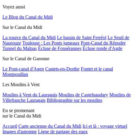
Voyez aussi
Le Blog du Canal du Midi
Sur le Canal du Midi
La source du Canal du Midi
Le bassin de Saint Ferréol
Le Seuil de
Naurouze
Toulouse : Les Ponts jumeaux
Pont-Canal du Répudre
Tunnel du Malpas
Écluse de Fonsérannes
Écluse ronde d'Agde
Sur le Canal de Garonne
Le Pont-canal d'Agen
Castets-en-Dorthe
Fontet et le canal
Montpouillan
Les Moulins à Vent
Moulins à Vent du Lauragais
Moulins de Castelnaudary
Moulins de
Villefranche Lauragais
Bibliographie sur les moulins
En se promenant
sur le Canal du Midi
Accueil
Carte ancienne du Canal du Midi
Ici et là : voyage virtuel
Images d'automne
Ligne de partage des eaux