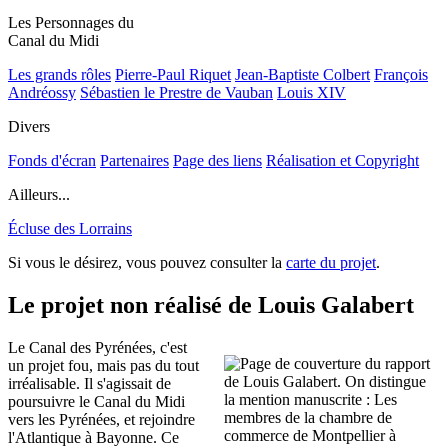
Les Personnages du
Canal du Midi
Les grands rôles
Pierre-Paul Riquet
Jean-Baptiste Colbert
François
Andréossy
Sébastien le Prestre de Vauban
Louis XIV
Divers
Fonds d'écran
Partenaires
Page des liens
Réalisation et Copyright
Ailleurs...
Écluse des Lorrains
Si vous le désirez, vous pouvez consulter la
carte du projet
.
Le projet non réalisé de Louis Galabert
Le Canal des Pyrénées, c'est
un projet fou, mais pas du tout
irréalisable. Il s'agissait de
poursuivre le Canal du Midi
vers les Pyrénées, et rejoindre
l'Atlantique à Bayonne. Ce