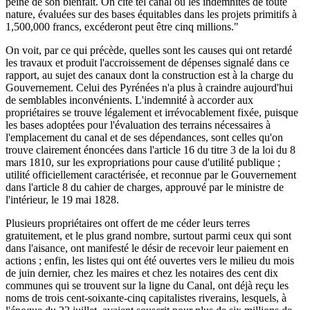
peine de son bienfait. On cite tel canal où les indemnités de toute
nature, évaluées sur des bases équitables dans les projets primitifs à
1,500,000 francs, excéderont peut être cinq millions."
On voit, par ce qui précède, quelles sont les causes qui ont retardé
les travaux et produit l'accroissement de dépenses signalé dans ce
rapport, au sujet des canaux dont la construction est à la charge du
Gouvernement. Celui des Pyrénées n'a plus à craindre aujourd'hui
de semblables inconvénients. L'indemnité à accorder aux
propriétaires se trouve légalement et irrévocablement fixée, puisque
les bases adoptées pour l'évaluation des terrains nécessaires à
l'emplacement du canal et de ses dépendances, sont celles qu'on
trouve clairement énoncées dans l'article 16 du titre 3 de la loi du 8
mars 1810, sur les expropriations pour cause d'utilité publique ;
utilité officiellement caractérisée, et reconnue par le Gouvernement
dans l'article 8 du cahier de charges, approuvé par le ministre de
l'intérieur, le 19 mai 1828.
Plusieurs propriétaires ont offert de me céder leurs terres
gratuitement, et le plus grand nombre, surtout parmi ceux qui sont
dans l'aisance, ont manifesté le désir de recevoir leur paiement en
actions ; enfin, les listes qui ont été ouvertes vers le milieu du mois
de juin dernier, chez les maires et chez les notaires des cent dix
communes qui se trouvent sur la ligne du Canal, ont déjà reçu les
noms de trois cent-soixante-cinq capitalistes riverains, lesquels, à