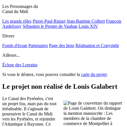
Les Personnages du
Canal du Midi
Les grands rôles
Pierre-Paul Riquet
Jean-Baptiste Colbert
François
Andréossy
Sébastien le Prestre de Vauban
Louis XIV
Divers
Fonds d'écran
Partenaires
Page des liens
Réalisation et Copyright
Ailleurs...
Écluse des Lorrains
Si vous le désirez, vous pouvez consulter la
carte du projet
.
Le projet non réalisé de Louis Galabert
Le Canal des Pyrénées, c'est
un projet fou, mais pas du tout
irréalisable. Il s'agissait de
poursuivre le Canal du Midi
vers les Pyrénées, et rejoindre
l'Atlantique à Bayonne. Ce