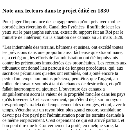
Note aux lecteurs dans le projet édité en 1830
Pour juger l'importance des engagements qu'ont pris avec moi les
porpriétaires riverains du Canal des Pyrénées, il suffit de jeter les
yeux sur le paragraphe suivant, extrait du rapport fait au Roi par le
ministre de l'intérieur, sur la situation des canaux au 31 mars 1828.
"Les indemnités des terrains, bâtimens et usines, ont excédé toutes
les prévisions dans une proportin aussi fâcheuse qu'extraordinaire,
et, à cet égard, les efforts de l'administration ont été impuissants
contre les prétentions immodérées des propriétaires. Les recours aux
tribunaux ont donné lieu partout à de longues procédures, qui, aux
sacrifices pécuniaires qu'elles ont entraînés, ont ajouté encore la
perte d'un temps non moins précieux, peut-être, que l'argent, au
milieu de travaux soumis à tant de chances de destruction, et qu'il
fallait interrompre ou ajourner. L'ouverture des canaux a
singulièrement accru la valeur de la propriété foncière dans les pays
qu'ils traversent. Cet accroissement, qui s'étend déjà sur un rayon
très-prolongé au-delà de l'emplacement des ouvrages, et qui, avec le
temps, s'étendra sur un rayon bien plus grand encore, semblait ne
devoir pas être payé par l'administration pour les terrains destinés à
ce même emplacement. C'est cependant ce qui est arrivé partout, et
l'on peut dire que le Gouvernement a porté, en quelque sorte, la