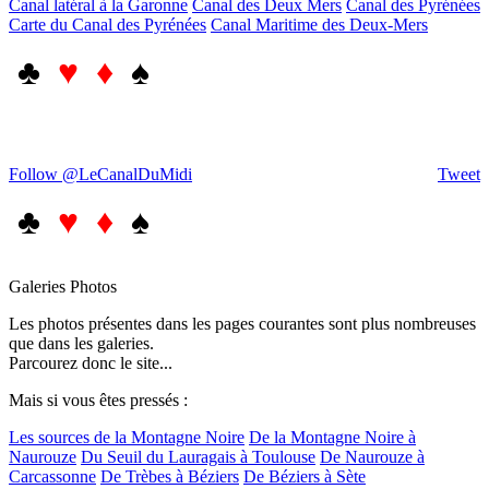
Canal latéral à la Garonne
Canal des Deux Mers
Canal des Pyrénées
Carte du Canal des Pyrénées
Canal Maritime des Deux-Mers
♣
♥ ♦
♠
Follow @LeCanalDuMidi
Tweet
♣
♥ ♦
♠
Galeries Photos
Les photos présentes dans les pages courantes sont plus nombreuses
que dans les galeries.
Parcourez donc le site...
Mais si vous êtes pressés :
Les sources de la Montagne Noire
De la Montagne Noire à
Naurouze
Du Seuil du Lauragais à Toulouse
De Naurouze à
Carcassonne
De Trèbes à Béziers
De Béziers à Sète