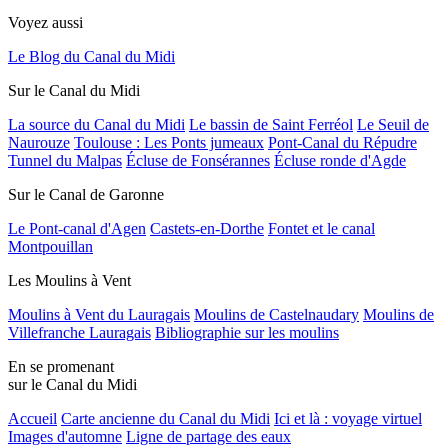
Voyez aussi
Le Blog du Canal du Midi
Sur le Canal du Midi
La source du Canal du Midi
Le bassin de Saint Ferréol
Le Seuil de
Naurouze
Toulouse : Les Ponts jumeaux
Pont-Canal du Répudre
Tunnel du Malpas
Écluse de Fonsérannes
Écluse ronde d'Agde
Sur le Canal de Garonne
Le Pont-canal d'Agen
Castets-en-Dorthe
Fontet et le canal
Montpouillan
Les Moulins à Vent
Moulins à Vent du Lauragais
Moulins de Castelnaudary
Moulins de
Villefranche Lauragais
Bibliographie sur les moulins
En se promenant
sur le Canal du Midi
Accueil
Carte ancienne du Canal du Midi
Ici et là : voyage virtuel
Images d'automne
Ligne de partage des eaux