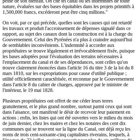
peine de son bienfait. On cite tel canal où les indemnités de toute
nature, évaluées sur des bases équitables dans les projets primitifs à
1,500,000 francs, excéderont peut être cinq millions."
On voit, par ce qui précède, quelles sont les causes qui ont retardé
les travaux et produit l'accroissement de dépenses signalé dans ce
rapport, au sujet des canaux dont la construction est à la charge du
Gouvernement. Celui des Pyrénées n'a plus à craindre aujourd'hui
de semblables inconvénients. L'indemnité à accorder aux
propriétaires se trouve légalement et irrévocablement fixée, puisque
les bases adoptées pour l'évaluation des terrains nécessaires à
l'emplacement du canal et de ses dépendances, sont celles qu'on
trouve clairement énoncées dans l'article 16 du titre 3 de la loi du 8
mars 1810, sur les expropriations pour cause d'utilité publique ;
utilité officiellement caractérisée, et reconnue par le Gouvernement
dans l'article 8 du cahier de charges, approuvé par le ministre de
l'intérieur, le 19 mai 1828.
Plusieurs propriétaires ont offert de me céder leurs terres
gratuitement, et le plus grand nombre, surtout parmi ceux qui sont
dans l'aisance, ont manifesté le désir de recevoir leur paiement en
actions ; enfin, les listes qui ont été ouvertes vers le milieu du mois
de juin dernier, chez les maires et chez les notaires des cent dix
communes qui se trouvent sur la ligne du Canal, ont déjà reçu les
noms de trois cent-soixante-cinq capitalistes riverains, lesquels, à