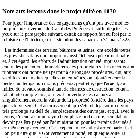
Note aux lecteurs dans le projet édité en 1830
Pour juger l'importance des engagements qu'ont pris avec moi les
porpriétaires riverains du Canal des Pyrénées, il suffit de jeter les
yeux sur le paragraphe suivant, extrait du rapport fait au Roi par le
ministre de l'intérieur, sur la situation des canaux au 31 mars 1828.
"Les indemnités des terrains, bâtimens et usines, ont excédé toutes
les prévisions dans une proportin aussi fâcheuse qu'extraordinaire,
et, à cet égard, les efforts de l'administration ont été impuissants
contre les prétentions immodérées des propriétaires. Les recours aux
tribunaux ont donné lieu partout à de longues procédures, qui, aux
sacrifices pécuniaires qu'elles ont entraînés, ont ajouté encore la
perte d'un temps non moins précieux, peut-être, que l'argent, au
milieu de travaux soumis à tant de chances de destruction, et qu'il
fallait interrompre ou ajourner. L'ouverture des canaux a
singulièrement accru la valeur de la propriété foncière dans les pays
qu'ils traversent. Cet accroissement, qui s'étend déjà sur un rayon
très-prolongé au-delà de l'emplacement des ouvrages, et qui, avec le
temps, s'étendra sur un rayon bien plus grand encore, semblait ne
devoir pas être payé par l'administration pour les terrains destinés à
ce même emplacement. C'est cependant ce qui est arrivé partout, et
l'on peut dire que le Gouvernement a porté, en quelque sorte, la