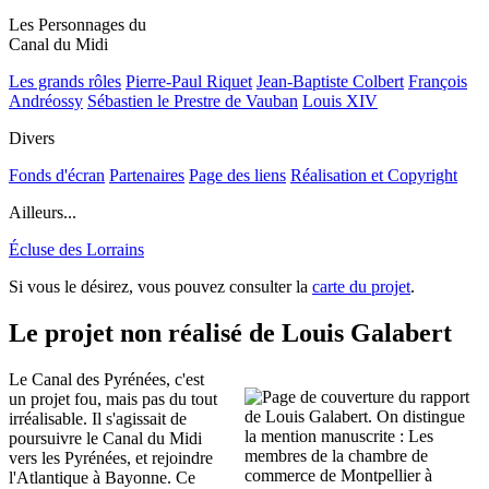
Les Personnages du
Canal du Midi
Les grands rôles
Pierre-Paul Riquet
Jean-Baptiste Colbert
François
Andréossy
Sébastien le Prestre de Vauban
Louis XIV
Divers
Fonds d'écran
Partenaires
Page des liens
Réalisation et Copyright
Ailleurs...
Écluse des Lorrains
Si vous le désirez, vous pouvez consulter la
carte du projet
.
Le projet non réalisé de Louis Galabert
Le Canal des Pyrénées, c'est
un projet fou, mais pas du tout
irréalisable. Il s'agissait de
poursuivre le Canal du Midi
vers les Pyrénées, et rejoindre
l'Atlantique à Bayonne. Ce