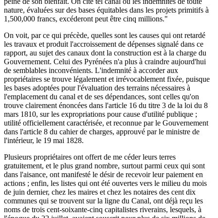
peine de son bienfait. On cite tel canal où les indemnités de toute
nature, évaluées sur des bases équitables dans les projets primitifs à
1,500,000 francs, excéderont peut être cinq millions."
On voit, par ce qui précède, quelles sont les causes qui ont retardé
les travaux et produit l'accroissement de dépenses signalé dans ce
rapport, au sujet des canaux dont la construction est à la charge du
Gouvernement. Celui des Pyrénées n'a plus à craindre aujourd'hui
de semblables inconvénients. L'indemnité à accorder aux
propriétaires se trouve légalement et irrévocablement fixée, puisque
les bases adoptées pour l'évaluation des terrains nécessaires à
l'emplacement du canal et de ses dépendances, sont celles qu'on
trouve clairement énoncées dans l'article 16 du titre 3 de la loi du 8
mars 1810, sur les expropriations pour cause d'utilité publique ;
utilité officiellement caractérisée, et reconnue par le Gouvernement
dans l'article 8 du cahier de charges, approuvé par le ministre de
l'intérieur, le 19 mai 1828.
Plusieurs propriétaires ont offert de me céder leurs terres
gratuitement, et le plus grand nombre, surtout parmi ceux qui sont
dans l'aisance, ont manifesté le désir de recevoir leur paiement en
actions ; enfin, les listes qui ont été ouvertes vers le milieu du mois
de juin dernier, chez les maires et chez les notaires des cent dix
communes qui se trouvent sur la ligne du Canal, ont déjà reçu les
noms de trois cent-soixante-cinq capitalistes riverains, lesquels, à