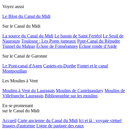
Voyez aussi
Le Blog du Canal du Midi
Sur le Canal du Midi
La source du Canal du Midi
Le bassin de Saint Ferréol
Le Seuil de
Naurouze
Toulouse : Les Ponts jumeaux
Pont-Canal du Répudre
Tunnel du Malpas
Écluse de Fonsérannes
Écluse ronde d'Agde
Sur le Canal de Garonne
Le Pont-canal d'Agen
Castets-en-Dorthe
Fontet et le canal
Montpouillan
Les Moulins à Vent
Moulins à Vent du Lauragais
Moulins de Castelnaudary
Moulins de
Villefranche Lauragais
Bibliographie sur les moulins
En se promenant
sur le Canal du Midi
Accueil
Carte ancienne du Canal du Midi
Ici et là : voyage virtuel
Images d'automne
Ligne de partage des eaux