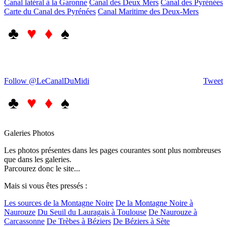
Canal latéral à la Garonne
Canal des Deux Mers
Canal des Pyrénées
Carte du Canal des Pyrénées
Canal Maritime des Deux-Mers
♣
♥ ♦
♠
Follow @LeCanalDuMidi
Tweet
♣
♥ ♦
♠
Galeries Photos
Les photos présentes dans les pages courantes sont plus nombreuses
que dans les galeries.
Parcourez donc le site...
Mais si vous êtes pressés :
Les sources de la Montagne Noire
De la Montagne Noire à
Naurouze
Du Seuil du Lauragais à Toulouse
De Naurouze à
Carcassonne
De Trèbes à Béziers
De Béziers à Sète