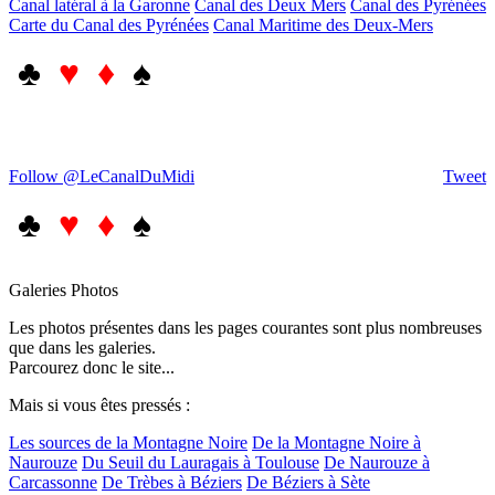
Canal latéral à la Garonne
Canal des Deux Mers
Canal des Pyrénées
Carte du Canal des Pyrénées
Canal Maritime des Deux-Mers
♣
♥ ♦
♠
Follow @LeCanalDuMidi
Tweet
♣
♥ ♦
♠
Galeries Photos
Les photos présentes dans les pages courantes sont plus nombreuses
que dans les galeries.
Parcourez donc le site...
Mais si vous êtes pressés :
Les sources de la Montagne Noire
De la Montagne Noire à
Naurouze
Du Seuil du Lauragais à Toulouse
De Naurouze à
Carcassonne
De Trèbes à Béziers
De Béziers à Sète