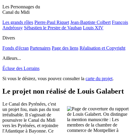
Les Personnages du
Canal du Midi
Les grands rôles
Pierre-Paul Riquet
Jean-Baptiste Colbert
François
Andréossy
Sébastien le Prestre de Vauban
Louis XIV
Divers
Fonds d'écran
Partenaires
Page des liens
Réalisation et Copyright
Ailleurs...
Écluse des Lorrains
Si vous le désirez, vous pouvez consulter la
carte du projet
.
Le projet non réalisé de Louis Galabert
Le Canal des Pyrénées, c'est
un projet fou, mais pas du tout
irréalisable. Il s'agissait de
poursuivre le Canal du Midi
vers les Pyrénées, et rejoindre
l'Atlantique à Bayonne. Ce