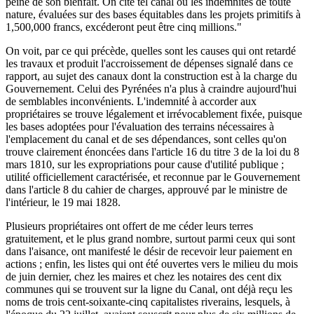
peine de son bienfait. On cite tel canal où les indemnités de toute
nature, évaluées sur des bases équitables dans les projets primitifs à
1,500,000 francs, excéderont peut être cinq millions."
On voit, par ce qui précède, quelles sont les causes qui ont retardé
les travaux et produit l'accroissement de dépenses signalé dans ce
rapport, au sujet des canaux dont la construction est à la charge du
Gouvernement. Celui des Pyrénées n'a plus à craindre aujourd'hui
de semblables inconvénients. L'indemnité à accorder aux
propriétaires se trouve légalement et irrévocablement fixée, puisque
les bases adoptées pour l'évaluation des terrains nécessaires à
l'emplacement du canal et de ses dépendances, sont celles qu'on
trouve clairement énoncées dans l'article 16 du titre 3 de la loi du 8
mars 1810, sur les expropriations pour cause d'utilité publique ;
utilité officiellement caractérisée, et reconnue par le Gouvernement
dans l'article 8 du cahier de charges, approuvé par le ministre de
l'intérieur, le 19 mai 1828.
Plusieurs propriétaires ont offert de me céder leurs terres
gratuitement, et le plus grand nombre, surtout parmi ceux qui sont
dans l'aisance, ont manifesté le désir de recevoir leur paiement en
actions ; enfin, les listes qui ont été ouvertes vers le milieu du mois
de juin dernier, chez les maires et chez les notaires des cent dix
communes qui se trouvent sur la ligne du Canal, ont déjà reçu les
noms de trois cent-soixante-cinq capitalistes riverains, lesquels, à