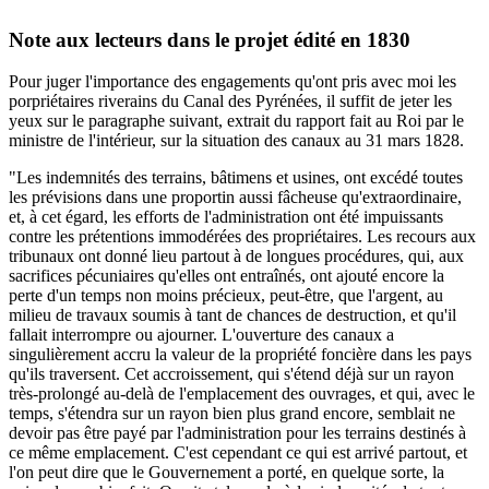
Note aux lecteurs dans le projet édité en 1830
Pour juger l'importance des engagements qu'ont pris avec moi les
porpriétaires riverains du Canal des Pyrénées, il suffit de jeter les
yeux sur le paragraphe suivant, extrait du rapport fait au Roi par le
ministre de l'intérieur, sur la situation des canaux au 31 mars 1828.
"Les indemnités des terrains, bâtimens et usines, ont excédé toutes
les prévisions dans une proportin aussi fâcheuse qu'extraordinaire,
et, à cet égard, les efforts de l'administration ont été impuissants
contre les prétentions immodérées des propriétaires. Les recours aux
tribunaux ont donné lieu partout à de longues procédures, qui, aux
sacrifices pécuniaires qu'elles ont entraînés, ont ajouté encore la
perte d'un temps non moins précieux, peut-être, que l'argent, au
milieu de travaux soumis à tant de chances de destruction, et qu'il
fallait interrompre ou ajourner. L'ouverture des canaux a
singulièrement accru la valeur de la propriété foncière dans les pays
qu'ils traversent. Cet accroissement, qui s'étend déjà sur un rayon
très-prolongé au-delà de l'emplacement des ouvrages, et qui, avec le
temps, s'étendra sur un rayon bien plus grand encore, semblait ne
devoir pas être payé par l'administration pour les terrains destinés à
ce même emplacement. C'est cependant ce qui est arrivé partout, et
l'on peut dire que le Gouvernement a porté, en quelque sorte, la