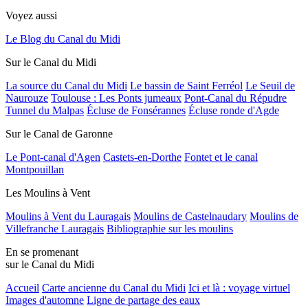
Voyez aussi
Le Blog du Canal du Midi
Sur le Canal du Midi
La source du Canal du Midi
Le bassin de Saint Ferréol
Le Seuil de
Naurouze
Toulouse : Les Ponts jumeaux
Pont-Canal du Répudre
Tunnel du Malpas
Écluse de Fonsérannes
Écluse ronde d'Agde
Sur le Canal de Garonne
Le Pont-canal d'Agen
Castets-en-Dorthe
Fontet et le canal
Montpouillan
Les Moulins à Vent
Moulins à Vent du Lauragais
Moulins de Castelnaudary
Moulins de
Villefranche Lauragais
Bibliographie sur les moulins
En se promenant
sur le Canal du Midi
Accueil
Carte ancienne du Canal du Midi
Ici et là : voyage virtuel
Images d'automne
Ligne de partage des eaux