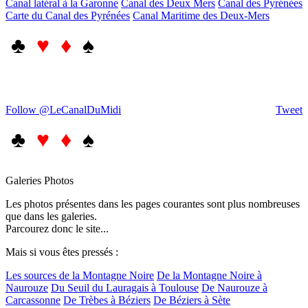
Canal latéral à la Garonne
Canal des Deux Mers
Canal des Pyrénées
Carte du Canal des Pyrénées
Canal Maritime des Deux-Mers
♣
♥ ♦
♠
Follow @LeCanalDuMidi
Tweet
♣
♥ ♦
♠
Galeries Photos
Les photos présentes dans les pages courantes sont plus nombreuses
que dans les galeries.
Parcourez donc le site...
Mais si vous êtes pressés :
Les sources de la Montagne Noire
De la Montagne Noire à
Naurouze
Du Seuil du Lauragais à Toulouse
De Naurouze à
Carcassonne
De Trèbes à Béziers
De Béziers à Sète