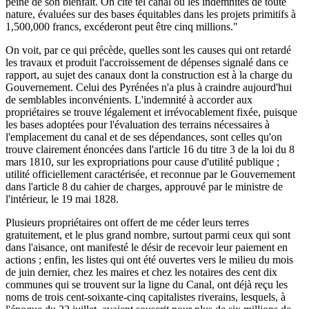
peine de son bienfait. On cite tel canal où les indemnités de toute
nature, évaluées sur des bases équitables dans les projets primitifs à
1,500,000 francs, excéderont peut être cinq millions."
On voit, par ce qui précède, quelles sont les causes qui ont retardé
les travaux et produit l'accroissement de dépenses signalé dans ce
rapport, au sujet des canaux dont la construction est à la charge du
Gouvernement. Celui des Pyrénées n'a plus à craindre aujourd'hui
de semblables inconvénients. L'indemnité à accorder aux
propriétaires se trouve légalement et irrévocablement fixée, puisque
les bases adoptées pour l'évaluation des terrains nécessaires à
l'emplacement du canal et de ses dépendances, sont celles qu'on
trouve clairement énoncées dans l'article 16 du titre 3 de la loi du 8
mars 1810, sur les expropriations pour cause d'utilité publique ;
utilité officiellement caractérisée, et reconnue par le Gouvernement
dans l'article 8 du cahier de charges, approuvé par le ministre de
l'intérieur, le 19 mai 1828.
Plusieurs propriétaires ont offert de me céder leurs terres
gratuitement, et le plus grand nombre, surtout parmi ceux qui sont
dans l'aisance, ont manifesté le désir de recevoir leur paiement en
actions ; enfin, les listes qui ont été ouvertes vers le milieu du mois
de juin dernier, chez les maires et chez les notaires des cent dix
communes qui se trouvent sur la ligne du Canal, ont déjà reçu les
noms de trois cent-soixante-cinq capitalistes riverains, lesquels, à