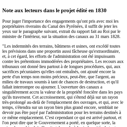
Note aux lecteurs dans le projet édité en 1830
Pour juger l'importance des engagements qu'ont pris avec moi les
porpriétaires riverains du Canal des Pyrénées, il suffit de jeter les
yeux sur le paragraphe suivant, extrait du rapport fait au Roi par le
ministre de l'intérieur, sur la situation des canaux au 31 mars 1828.
"Les indemnités des terrains, bâtimens et usines, ont excédé toutes
les prévisions dans une proportin aussi fâcheuse qu'extraordinaire,
et, à cet égard, les efforts de l'administration ont été impuissants
contre les prétentions immodérées des propriétaires. Les recours aux
tribunaux ont donné lieu partout à de longues procédures, qui, aux
sacrifices pécuniaires qu'elles ont entraînés, ont ajouté encore la
perte d'un temps non moins précieux, peut-être, que l'argent, au
milieu de travaux soumis à tant de chances de destruction, et qu'il
fallait interrompre ou ajourner. L'ouverture des canaux a
singulièrement accru la valeur de la propriété foncière dans les pays
qu'ils traversent. Cet accroissement, qui s'étend déjà sur un rayon
très-prolongé au-delà de l'emplacement des ouvrages, et qui, avec le
temps, s'étendra sur un rayon bien plus grand encore, semblait ne
devoir pas être payé par l'administration pour les terrains destinés à
ce même emplacement. C'est cependant ce qui est arrivé partout, et
l'on peut dire que le Gouvernement a porté, en quelque sorte, la