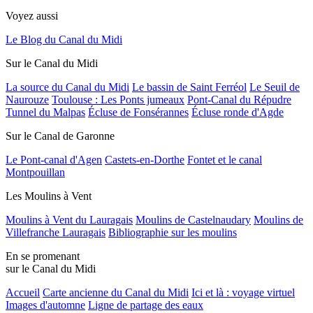
Voyez aussi
Le Blog du Canal du Midi
Sur le Canal du Midi
La source du Canal du Midi
Le bassin de Saint Ferréol
Le Seuil de
Naurouze
Toulouse : Les Ponts jumeaux
Pont-Canal du Répudre
Tunnel du Malpas
Écluse de Fonsérannes
Écluse ronde d'Agde
Sur le Canal de Garonne
Le Pont-canal d'Agen
Castets-en-Dorthe
Fontet et le canal
Montpouillan
Les Moulins à Vent
Moulins à Vent du Lauragais
Moulins de Castelnaudary
Moulins de
Villefranche Lauragais
Bibliographie sur les moulins
En se promenant
sur le Canal du Midi
Accueil
Carte ancienne du Canal du Midi
Ici et là : voyage virtuel
Images d'automne
Ligne de partage des eaux