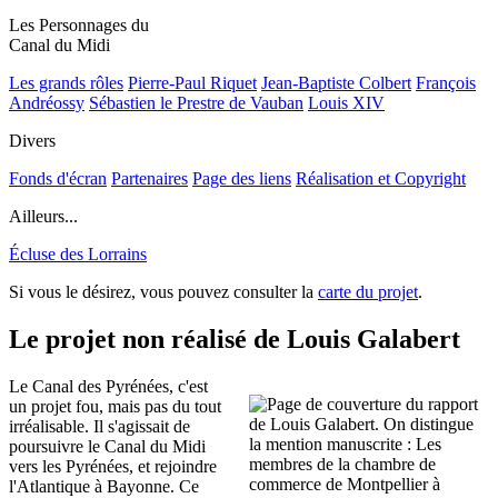
Les Personnages du
Canal du Midi
Les grands rôles
Pierre-Paul Riquet
Jean-Baptiste Colbert
François
Andréossy
Sébastien le Prestre de Vauban
Louis XIV
Divers
Fonds d'écran
Partenaires
Page des liens
Réalisation et Copyright
Ailleurs...
Écluse des Lorrains
Si vous le désirez, vous pouvez consulter la
carte du projet
.
Le projet non réalisé de Louis Galabert
Le Canal des Pyrénées, c'est
un projet fou, mais pas du tout
irréalisable. Il s'agissait de
poursuivre le Canal du Midi
vers les Pyrénées, et rejoindre
l'Atlantique à Bayonne. Ce